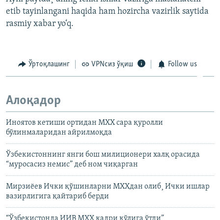
etib tayinlangani haqida ham hozircha vazirlik saytida
rasmiy xabar yo‘q.
Ўртоқлашинг
VPNсиз ўқиш
Follow us
Алоқадор
Иноятов кетиши ортидан МХХ сара қуролли
бўлинмаларидан айрилмоқда
Ўзбекистоннинг янги бош милиционери халқ орасида
“муросасиз немис” деб ном чиқарган
Мирзиёев Ички қўшинларни МХХдан олиб¸ Ички ишлар
вазирлигига қайтариб берди
“Ўзбекистонда ИИВ МХХ кадри қўлига ўтди”