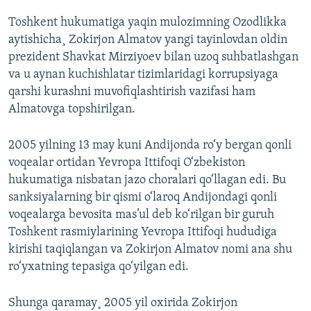
Toshkent hukumatiga yaqin mulozimning Ozodlikka
aytishicha¸ Zokirjon Almatov yangi tayinlovdan oldin
prezident Shavkat Mirziyoev bilan uzoq suhbatlashgan
va u aynan kuchishlatar tizimlaridagi korrupsiyaga
qarshi kurashni muvofiqlashtirish vazifasi ham
Almatovga topshirilgan.
2005 yilning 13 may kuni Andijonda ro‘y bergan qonli
voqealar ortidan Yevropa Ittifoqi O‘zbekiston
hukumatiga nisbatan jazo choralari qo‘llagan edi. Bu
sanksiyalarning bir qismi o‘laroq Andijondagi qonli
voqealarga bevosita mas’ul deb ko‘rilgan bir guruh
Toshkent rasmiylarining Yevropa Ittifoqi hududiga
kirishi taqiqlangan va Zokirjon Almatov nomi ana shu
ro‘yxatning tepasiga qo‘yilgan edi.
Shunga qaramay¸ 2005 yil oxirida Zokirjon