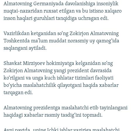
Almatovning Germaniyada davolanishiga insoniylik
nuqtai-nazaridan ruxsat etilgan va bu istisno xalqaro
inson haqlari guruhlari tanqidiga uchragan edi.
Vazirlikdan ketganidan so‘ng Zokirjon Almatovning
Toshkentda ma’lum muddat norasmiy uy qamog‘ida
saqlangani aytiladi.
Shavkat Mirziyoev hokimiyatga kelganidan so‘ng
Zokirjon Almatovning yangi prezident davrasida
ko‘rilgani va unga kuch ishlatar tizimlari faoliyati
bo‘yicha maslahatchilik qilayotgani haqida xabarlar
tarqagan edi.
Almatovning prezidentga maslahatchi etib tayinlangani
haqidagi xabarlar rasmiy tasdig‘ini topmadi.
Ayni paytda¸ uning Ichki ishlar vaziriga maslahatchi