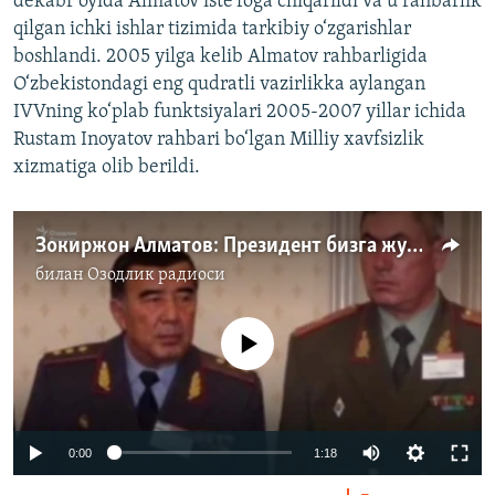
dekabr oyida Almatov iste’foga chiqarildi va u rahbarlik
qilgan ichki ishlar tizimida tarkibiy o‘zgarishlar
boshlandi. 2005 yilga kelib Almatov rahbarligida
O‘zbekistondagi eng qudratli vazirlikka aylangan
IVVning ko‘plab funktsiyalari 2005-2007 yillar ichida
Rustam Inoyatov rahbari bo‘lgan Milliy xavfsizlik
xizmatiga olib berildi.
Зокиржон Алматов: Президент бизга жуда катта вазифаларни юклади
билан
Озодлик радиоси
Айни дамда медиа-манба мавжуд эмас
0:00
1:18