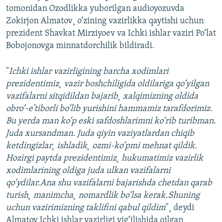
tomonidan Ozodlikka yuborilgan audioyozuvda
Zokirjon Almatov¸ o‘zining vazirlikka qaytishi uchun
prezident Shavkat Mirziyoev va Ichki ishlar vaziri Po‘lat
Bobojonovga minnatdorchilik bildiradi.
"
Ichki ishlar vazirligining barcha xodimlari
prezidentimiz¸ vazir boshchiligida oldilariga qo‘yilgan
vazifalarni sitqidildan bajarib¸ xalqimizning oldida
obro‘-e’tiborli bo‘lib yurishini hammamiz tarafdorimiz.
Bu yerda man ko‘p eski safdoshlarimni ko‘rib turibman.
Juda xursandman. Juda qiyin vaziyatlardan chiqib
ketdingizlar¸ ishladik¸ ozmi-ko‘pmi mehnat qildik.
Hozirgi paytda prezidentimiz¸ hukumatimiz vazirlik
xodimlarining oldiga juda ulkan vazifalarni
qo‘ydilar.Ana shu vazifalarni bajarishda chetdan qarab
turish¸ manimcha¸ nomardlik bo‘lsa kerak.Shuning
uchun vazirimizning taklifini qabul qildim
"¸ deydi
Almatov Ichki ishlar vazirligi yig‘ilishida qilgan