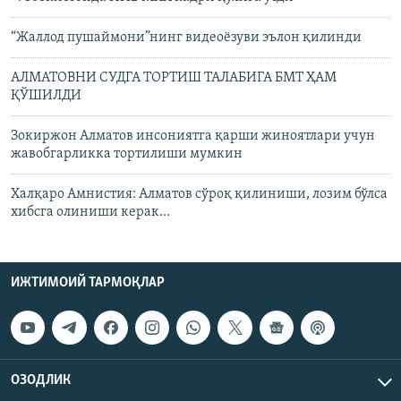
“Жаллод пушаймони”нинг видеоëзуви эълон қилинди
АЛМАТОВНИ СУДГА ТОРТИШ ТАЛАБИГА БМТ ҲАМ
ҚЎШИЛДИ
Зокиржон Алматов инсониятга қарши жиноятлари учун
жавобгарликка тортилиши мумкин
Халқаро Амнистия: Алматов сўроқ қилиниши, лозим бўлса
хибсга олиниши керак...
ИЖТИМОИЙ ТАРМОҚЛАР
ОЗОДЛИК