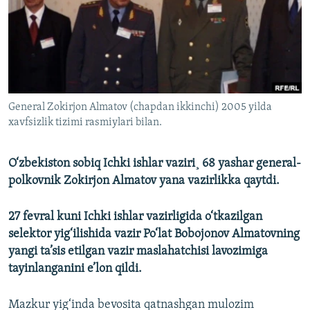
General Zokirjon Almatov (chapdan ikkinchi) 2005 yilda
xavfsizlik tizimi rasmiylari bilan.
O‘zbekiston sobiq Ichki ishlar vaziri¸ 68 yashar general-
polkovnik Zokirjon Almatov yana vazirlikka qaytdi.
27 fevral kuni Ichki ishlar vazirligida o‘tkazilgan
selektor yig‘ilishida vazir Po‘lat Bobojonov Almatovning
yangi ta’sis etilgan vazir maslahatchisi lavozimiga
tayinlanganini e’lon qildi.
Mazkur yig‘inda bevosita qatnashgan mulozim