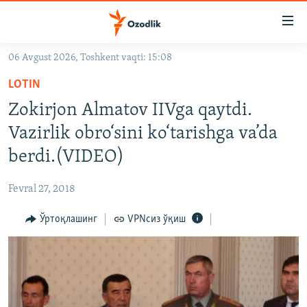
Линклар
Бош
мавзуларга
06 Avgust 2026, Toshkent vaqti: 15:08
ўтинг
OZODLIK SURISHTIRUVLARI
Асосий
LOTIN
OZODVIDEO
навигацияга
Zokirjon Almatov IIVga qaytdi.
ўтинг
OZODARXIV
Vazirlik obro‘sini ko‘tarishga va’da
Қидиришга
ўтинг
berdi.(VIDEO)
На русском
Fevral 27, 2018
ИЖТИМОИЙ ТАРМОҚЛАР
Ўртоқлашинг
VPNсиз ўқиш
Озодлик бошқа тилларда