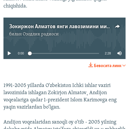
chiqishida.
Зокиржон Алматов янги лавозимини миннатдорчилик билан қабул қилди
билан
Озодлик радиоси
Айни дамда медиа-манба мавжуд эмас
0:00
2:28
Бевосита линк
1991-2005 yillarda O‘zbekiston Ichki ishlar vaziri
lavozimida ishlagan Zokirjon Almatov¸ Andijon
voqealariga qadar 1-prezident Islom Karimovga eng
yaqin vazirlardan bo‘lgan.
Andijon voqealaridan sanoqli oy o‘tib - 2005 yilning