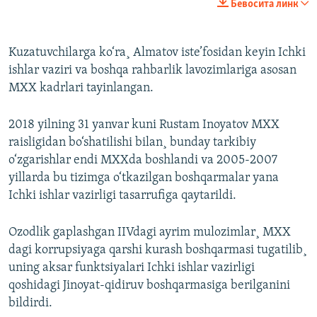
Бевосита линк
Kuzatuvchilarga ko‘ra¸ Almatov iste’fosidan keyin Ichki
ishlar vaziri va boshqa rahbarlik lavozimlariga asosan
MXX kadrlari tayinlangan.
2018 yilning 31 yanvar kuni Rustam Inoyatov MXX
raisligidan bo‘shatilishi bilan¸ bunday tarkibiy
o‘zgarishlar endi MXXda boshlandi va 2005-2007
yillarda bu tizimga o‘tkazilgan boshqarmalar yana
Ichki ishlar vazirligi tasarrufiga qaytarildi.
Ozodlik gaplashgan IIVdagi ayrim mulozimlar¸ MXX
dagi korrupsiyaga qarshi kurash boshqarmasi tugatilib¸
uning aksar funktsiyalari Ichki ishlar vazirligi
qoshidagi Jinoyat-qidiruv boshqarmasiga berilganini
bildirdi.