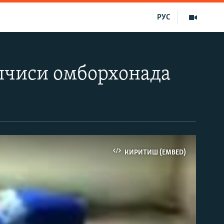
РУС
шчиси омборхонада
КИРИТИШ (EMBED)