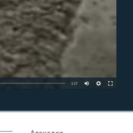
Auto
1:17
270p
КИРИТИШ (EMBED)
360p
480p