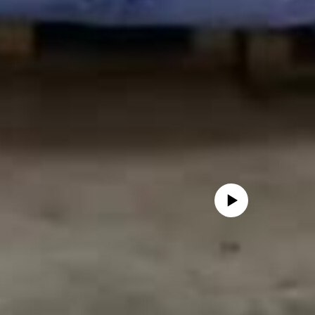
Айни дамда медиа-манба мавжу