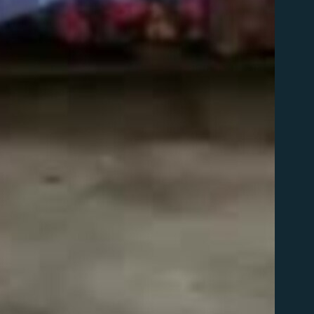
д эмас