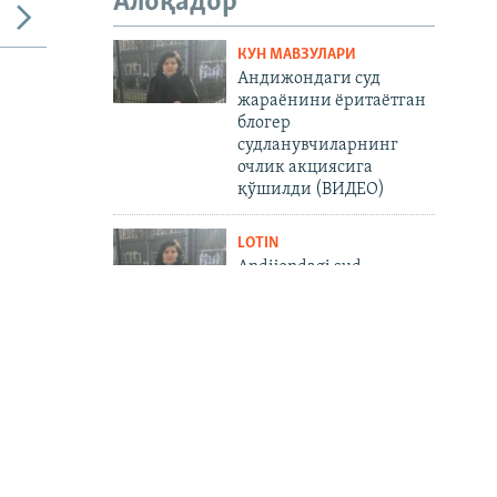
Алоқадор
КУН МАВЗУЛАРИ
Андижондаги суд
жараёнини ёритаётган
блогер
судланувчиларнинг
очлик акциясига
қўшилди (ВИДЕО)
LOTIN
Andijondagi sud
jarayonini yoritayotgan
bloger sudlanuvchilarning
ochlik aksiyasiga qo‘shildi
(VIDEO)