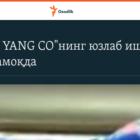
 YANG CO"нинг юзлаб и
амоқда