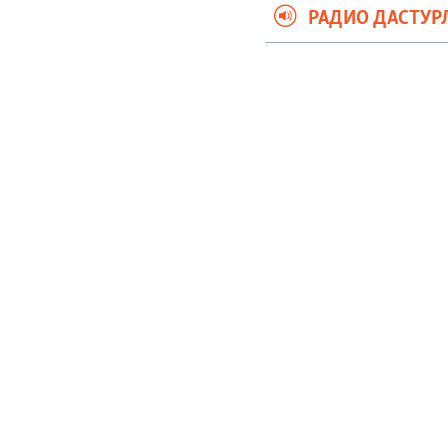
На русском
РАДИО ДАСТУР
ИЖТИМОИЙ ТАРМОҚЛАР
Озодлик бошқа тилларда
Кўрмай қолган бўлсангиз