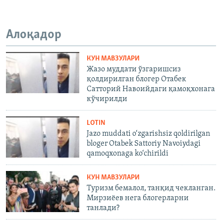
Алоқадор
КУН МАВЗУЛАРИ
Жазо муддати ўзгаришсиз
қолдирилган блогер Отабек
Сатторий Навоийдаги қамоқхонага
кўчирилди
LOTIN
Jazo muddati o‘zgarishsiz qoldirilgan
bloger Otabek Sattoriy Navoiydagi
qamoqxonaga ko‘chirildi
КУН МАВЗУЛАРИ
Туризм бемалол, танқид чекланган.
Мирзиёев нега блогерларни
танлади?