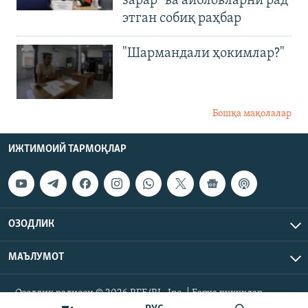
зарар" ва айбловларни рад
этган собиқ раҳбар
"Шармандали ҳокимлар?"
Бошқа мақолалар
ИЖТИМОИЙ ТАРМОҚЛАР
ОЗОДЛИК
МАЪЛУМОТ
Озодлик радиоси © 2026 RFE/RL, Inc. | Барча ҳуқуқлар
ҳимояланган.