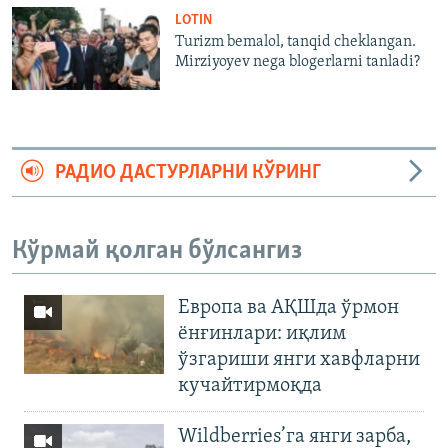
LOTIN
Turizm bemalol, tanqid cheklangan.
Mirziyoyev nega blogerlarni tanladi?
РАДИО ДАСТУРЛАРНИ КЎРИНГ
Кўрмай қолган бўлсангиз
Европа ва АҚШда ўрмон
ёнғинлари: иқлим
ўзгариши янги хавфларни
кучайтирмоқда
Wildberries’га янги зарба,