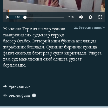
Auto
0:00
2:30
240p
Бевосита линк
29 июнда Термиз шаҳар судида
360p
самарқандлик судьялар гуруҳи
блогер Отабек Сатторий иши бўйича апелляция
480p
Auto
240p
360p
480p
жараёнини бошлади. Суднинг биринчи кунида
720p
фақат саноқли блогерлар судга киритилди. Уларга
720p
ҳам суд мажлисини ёзиб олишга рухсат
берилмади.
Ўртоқлашинг
VPNсиз ўқиш