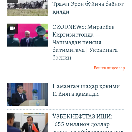
Трамп Эрон бўйича баёнот
қилди
OZODNEWS: Мирзиёев
Қирғизистонда —
Чашмадан пенсия
битимигача | Украинага
босқин
Бошқа видеолар
Наманган шаҳар ҳокими
11 йилга қамалди
ЎЗБЕКНЕФТГАЗ ИШИ:
"655 миллион доллар