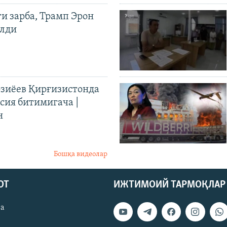
ги зарба, Трамп Эрон
илди
иёев Қирғизистонда
ия битимигача |
н
Бошқа видеолар
ОТ
ИЖТИМОИЙ ТАРМОҚЛАР
ва