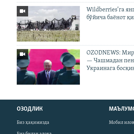
Wildberries’га ян
бўйича баёнот қ
OZODNEWS: Мирз
— Чашмадан пенс
Украинага босқи
На русском
ОЗОДЛИК
МАЪЛУМ
ИЖТИМОИЙ ТАРМОҚЛАР
Биз ҳақимизда
Мобил ило
Биз билан алоқа