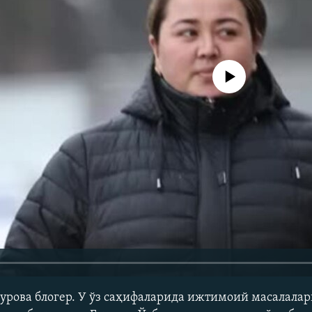
Айни дамда медиа-манба мавжу
урова блогер. У ўз саҳифаларида ижтимоий масалала