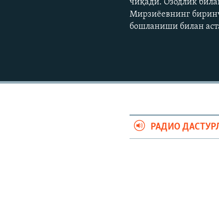
чиқади. Озодлик била
Мирзиёевнинг биринч
бошланиши билан аст
РАДИО ДАСТУР