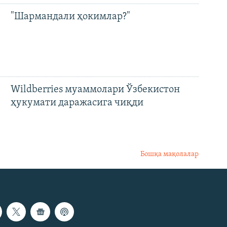
"Шармандали ҳокимлар?"
Wildberries муаммолари Ўзбекистон
ҳукумати даражасига чиқди
Бошқа мақолалар