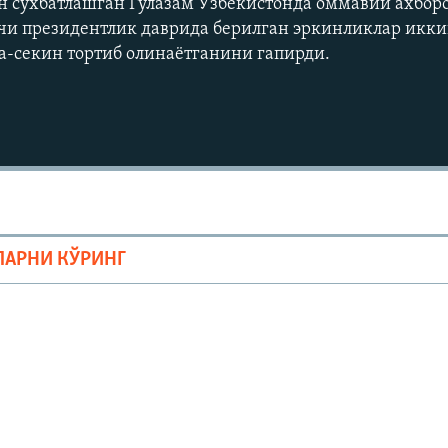
н сухбатлашган Гулазам Ўзбекистонда оммавий ахборо
и президентлик даврида берилган эркинликлар икки
а-секин тортиб олинаётганини гапирди.
ЛАРНИ КЎРИНГ