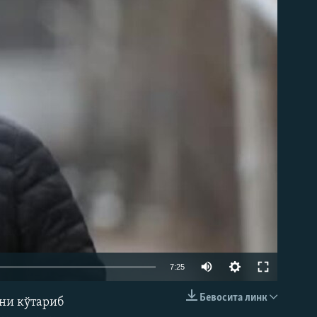
д эмас
7:25
Бевосита линк
рни кўтариб
КИРИТИШ (EMBED)