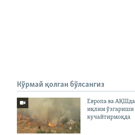
Кўрмай қолган бўлсангиз
Европа ва АҚШда
иқлим ўзгариши 
кучайтирмоқда