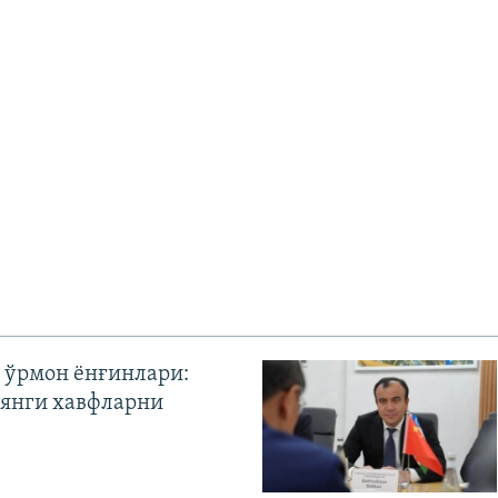
 ўрмон ёнғинлари:
янги хавфларни