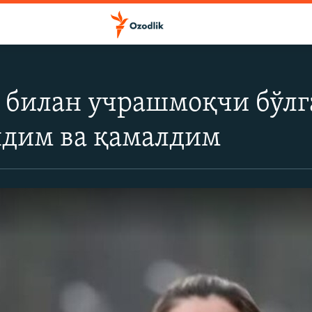
 билан учрашмоқчи бўлг
ндим ва қамалдим