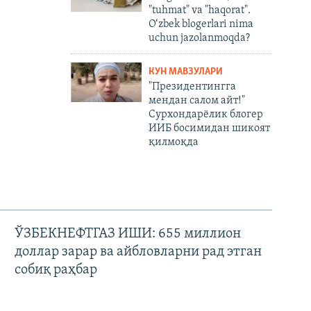
"tuhmat" va "haqorat".
O‘zbek blogerlari nima
uchun jazolanmoqda?
КУН МАВЗУЛАРИ
"Президентингга
мендан салом айт!"
Сурхондарёлик блогер
ИИБ босимидан шикоят
қилмоқда
ЎЗБЕКНЕФТГАЗ ИШИ: 655 миллион
доллар зарар ва айбловларни рад этган
собиқ раҳбар