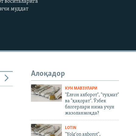
т воситаларига
нчи муддат
Алоқадор
КУН МАВЗУЛАРИ
"Ёлғон ахборот", "туҳмат"
ва "ҳақорат". Ўзбек
блогерлари нима учун
жазоланмоқда?
LOTIN
"Yolg‘on axborot",