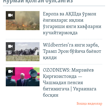
Кўрмай қолган бўлсангиз
Европа ва АҚШда ўрмон
ёнғинлари: иқлим
ўзгариши янги хавфларни
кучайтирмоқда
Wildberries’га янги зарба,
Трамп Эрон бўйича баёнот
қилди
OZODNEWS: Мирзиёев
Қирғизистонда —
Чашмадан пенсия
битимигача | Украинага
босқин
Бошқа видеолар