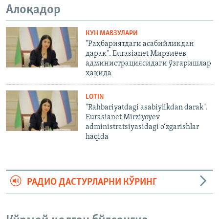
Алоқадор
КУН МАВЗУЛАРИ
"Раҳбариятдаги асабийликдан
дарак". Eurasianet Мирзиёев
администрациясидаги ўзгаришлар
ҳақида
LOTIN
"Rahbariyatdagi asabiylikdan darak".
Eurasianet Mirziyoyev
administratsiyasidagi o‘zgarishlar
haqida
РАДИО ДАСТУРЛАРНИ КЎРИНГ