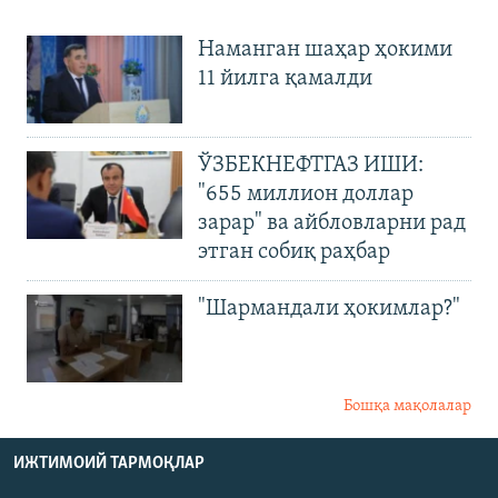
Наманган шаҳар ҳокими
11 йилга қамалди
ЎЗБЕКНЕФТГАЗ ИШИ:
"655 миллион доллар
зарар" ва айбловларни рад
этган собиқ раҳбар
"Шармандали ҳокимлар?"
Бошқа мақолалар
ИЖТИМОИЙ ТАРМОҚЛАР