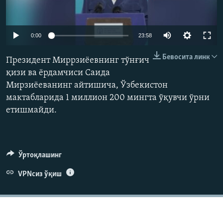
Auto
0:00
23:58
240p
Бевосита линк
Президент Миррзиёевнинг тўнғич
360p
қизи ва ёрдамчиси Саида
Мирзиёеванинг айтишича, Ўзбекистон
480p
Auto
240p
360p
480p
мактабларида 1 миллион 200 мингта ўқувчи ўрни
720p
етишмайди.
720p
1080p
1080p
Ўртоқлашинг
VPNсиз ўқиш