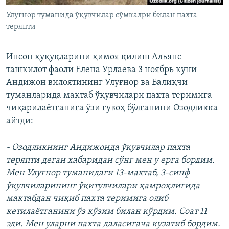
Улуғнор туманида ўқувчилар сўмкалри билан пахта
теряпти
​Инсон ҳуқуқларини ҳимоя қилиш Альянс
ташкилот фаоли Елена Урлаева 3 ноябрь куни
Андижон вилоятининг Улуғнор ва Балиқчи
туманларида мактаб ўқувчилари пахта теримига
чиқарилаётганига ўзи гувоҳ бўлганини Озодликка
айтди:
- Озодликнинг Андижонда ўқувчилар пахта
теряпти деган хабаридан сўнг мен у ерга бордим.
Мен Улуғнор туманидаги 13-мактаб, 3-синф
ўқувчиларининг ўқитувчилари ҳамроҳлигида
мактабдан чиқиб пахта теримига олиб
кетилаётганини ўз кўзим билан кўрдим. Соат 11
эди. Мен уларни пахта даласигача кузатиб бордим.