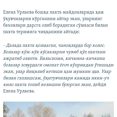
​Елена Урлаева бошқа пахта майдонларида ҳам
ўқувчиларни кўрганини айтар экан, уларнинг
баъзилари дарсга олиб борадиган сўмкаси билан
пахта теримига чиққанини айтади:
- Далада пахта қолмаган, чаноқларда бор холос.
Болалар кўм-кўк кўсакларни чувиб ҳўл пахтани
ажратиб оляпти. Биласизми, кичкина-кичкина
болалар зовурдаги омонат ёғоч кўприкдан ўтишади
экан, улар йиқилиб кетиши ҳам мумкин эди. Улар
билан гаплашсам, ўқитувчилари камида икки-уч
кило пахта топиб келишни буюрган экан,
дейди
Елена Урлаева.