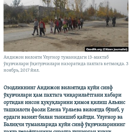
Андижон вилояти Улуғнор туманидаги 13-мактаб
ўқувчилари ўқитувчилари назоратида пахтага кетмоқда. 3
ноябрь, 2017 йил.
Озодликнинг Андижон вилоятида қуйи синф
ўқувчилари ҳам пахтага чиқарилаётгани хабари
ортидан инсон ҳуқуқларини ҳимоя қилиш Альянс
ташкилоти фаоли Елена Урлаева вилоятда бўлиб, у
ердаги вазият билан танишиб қайтди. Улуғнор ва
Балиқчи туманларида қуйи синф ўқувчиларининг