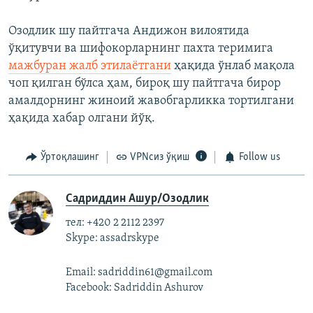
Озодлик шу пайтгача Андижон вилоятида
ўқитувчи ва шифокорларнинг пахта теримига
мажбуран жалб этилаётгани
ҳақида ўнлаб мақола
чоп қилган бўлса ҳам, бироқ шу пайтгача бирор
амалдорнинг жиноий жавобгарликка тортилгани
ҳақида хабар олгани йўқ.
Ўртоқлашинг
VPNсиз ўқиш
Follow us
Садриддин Ашур/Озодлик
тел: +420 2 2112 2397
Skype: assadrskype
Email: sadriddin61@gmail.com
Facebook: Sadriddin Ashurov