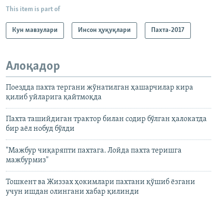
This item is part of
Кун мавзулари
Инсон ҳуқуқлари
Пахта-2017
Алоқадор
Поездда пахта тергани жўнатилган ҳашарчилар кира
қилиб уйларига қайтмоқда
Пахта ташийдиган трактор билан содир бўлган ҳалокатда
бир аёл нобуд бўлди
"Мажбур чиқаряпти пахтага. Лойда пахта теришга
мажбурмиз"
Тошкент ва Жиззах ҳокимлари пахтани қўшиб ёзгани
учун ишдан олингани хабар қилинди