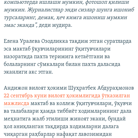
компьютерда ишлаши мумкин, фотошоп қилиши
мумкин. Журналистлар энди сизлар шунга ишониб
турсаларинг, демак, ҳеч кимга ишониш мумкин
эмас эканда”,
деди мудира.
Елена Уралева Озодликка тақдим этган суратларда
эса мактаб ўқувчиларининг ўқитувчилари
назоратида пахта теримига кетаётгани ва
болаларнинг сўмкалари билан пахта даласида
эканлиги акс этган.
Андижон вилоят ҳокими Шуҳратбек Абдураҳмонов
22 сентябрь куни вилоят ҳокимлигида ўтказилган
мажлисда
мактаб ва коллеж ўқитувчилари, ўқувчи
ва талабалари ҳамда тиббиёт ходимларининг дала
меҳнатига жалб этилиши жиноят экани, бундай
ҳол аниқланган тақдирда ходимларни далага
чиқарган раҳбарлар нафақат лавозимидан