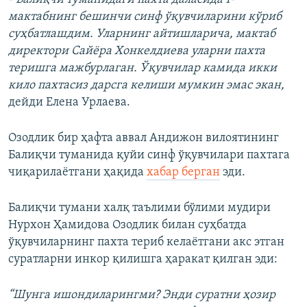
мактабнинг бешинчи синф ўқувчиларини кўриб
суҳбатлашдим. Уларнинг айтишларича, мактаб
директори Сайёра Хонкелдиева уларни пахта
теришга мажбурлаган. Ўқувчилар камида икки
кило пахтасиз дарсга келиши мумкин эмас экан,
дейди Елена Урлаева.
Озодлик бир ҳафта аввал Андижон вилоятининг
Балиқчи туманида қуйи синф ўқувчилари пахтага
чиқарилаётгани ҳақида
хабар берган
эди.
Балиқчи тумани халқ таълими бўлими мудири
Нурхон Ҳамидова Озодлик билан суҳбатда
ўқувчиларнинг пахта териб келаётгани акс этган
суратларни инкор қилишга ҳаракат қилган эди:
“Шунга ишондиларингми? Энди суратни ҳозир