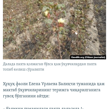
Далада пахта қолмаган бўлса ҳам ўқувчилардан пахта
топиб келиш сўраляпти
Ҳуқуқ фаоли Елена Урлаева Балиқчи туманида ҳам
мактаб ўқувчиларининг теримга чиқарилганига
гувоҳ бўлганини айтди:
- Балиқчи туманидаги пахта даласида 1-