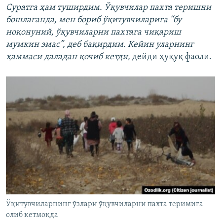
Суратга ҳам туширдим. Ўқувчилар пахта теришни
бошлаганда, мен бориб ўқитувчиларига “бу
ноқонуний, ўқувчиларни пахтага чиқариш
мумкин эмас”, деб бақирдим. Кейин уларнинг
ҳаммаси даладан қочиб кетди,
дейди ҳуқуқ фаоли.
Ўқитувчиларнинг ўзлари ўқувчиларни пахта теримига
олиб кетмоқда