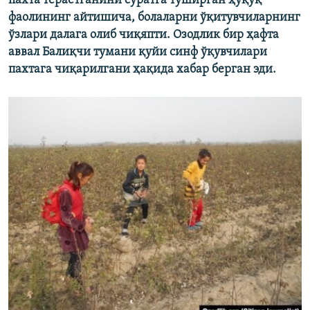
пахта тераётганини суратга туширган ҳуқуқ
фаолининг айтишича, болаларни ўқитувчиларнинг
ўзлари далага олиб чиқяпти. Озодлик бир ҳафта
аввал Балиқчи тумани қуйи синф ўқувчилари
пахтага чиқарилгани ҳақида хабар берган эди.