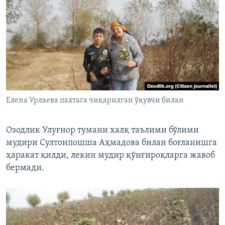
Елена Урлаева пахтага чиқарилган ўқувчи билан
​Озодлик Улуғнор тумани халқ таълими бўлими
мудири Султонпошша Аҳмадова билан боғланишга
ҳаракат қилди, лекин мудир қўнғироқларга жавоб
бермади.