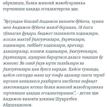
айрилиши, балки жиноий жавобгарликка
тортилиши ҳақида огоҳлантирган эди.
“Бугундан бошлаб Андижон вилояти бўйича, чунки
мен Андижон бўйича жавоб бераман, 18 ёшга
тўлмаган фуқаро, бюджет ташкилоти ходимлари,
асосан мактаб ўқитувчилари, ўқувчилари,
ходимлари, тиббиёт ходимлари, врачлар,
ҳамширалар, коллеж ходимлари, ўқитувчилари,
ўқувчилари, шуларни бирортаси далага чиқиши бу
жиноят. Ва олий ўқув юрти талабалари ва
ўқитувчилари ҳам бунга киради. Қайси туманда,
қайси секторда мана шу тоифа одамлар пахта териб
юргани аниқланса раҳбарига нисбатан нафақат
лавозимидан кетиш балки жиноий жавобгарликка
тортилиши ҳақида огоҳлантираман”,
- деган эди
Андижон вилояти ҳокими Шуҳратбек
Абдураҳмонов.