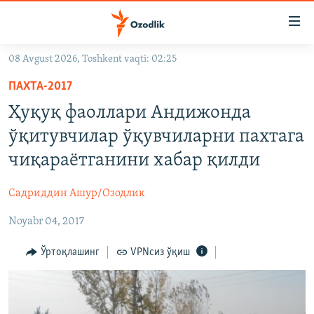
Линклар
Бош
мавзуларга
08 Avgust 2026, Toshkent vaqti: 02:25
ўтинг
OZODLIK SURISHTIRUVLARI
Асосий
ПАХТА-2017
OZODVIDEO
навигацияга
Ҳуқуқ фаоллари Андижонда
ўтинг
OZODARXIV
ўқитувчилар ўқувчиларни пахтага
Қидиришга
ўтинг
чиқараётганини хабар қилди
На русском
Садриддин Ашур/Озодлик
ИЖТИМОИЙ ТАРМОҚЛАР
Noyabr 04, 2017
Ўртоқлашинг
VPNсиз ўқиш
Озодлик бошқа тилларда