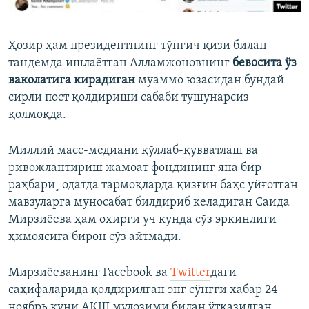
Ҳозир ҳам президентнинг тўнғич қизи билан
тандемда ишлаëтган Алламжоновнинг
бевосита ўз
ваколатига кирадиган
муаммо юзасидан бундай
сирли пост қолдириши сабаби тушунарсиз
қолмоқда.
Миллий масс-медиани қўллаб-қувватлаш ва
ривожлантириш жамоат фондининг яна бир
раҳбари¸ одатда тармоқларда қизғин баҳс уйғотган
мавзуларга муносабат билдириб келадиган Саида
Мирзиëева ҳам охирги уч кунда сўз эркинлиги
ҳимоясига бирон сўз айтмади.
Мирзиëеванинг Facebook ва
Twitter
даги
саҳифаларида қолдирилган энг сўнгги хабар 24
ноябрь куни АҚШ мулозими билан ўтказилган