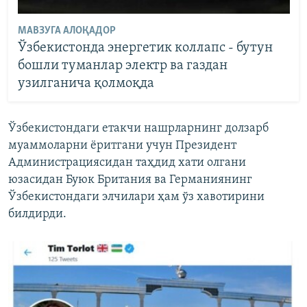
МАВЗУГА АЛОҚАДОР
Ўзбекистонда энергетик коллапс - бутун
бошли туманлар электр ва газдан
узилганича қолмоқда
Ўзбекистондаги етакчи нашрларнинг долзарб
муаммоларни ëритгани учун Президент
Администрациясидан таҳдид хати олгани
юзасидан Буюк Британия ва Германиянинг
Ўзбекистондаги элчилари ҳам ўз хавотирини
билдирди.