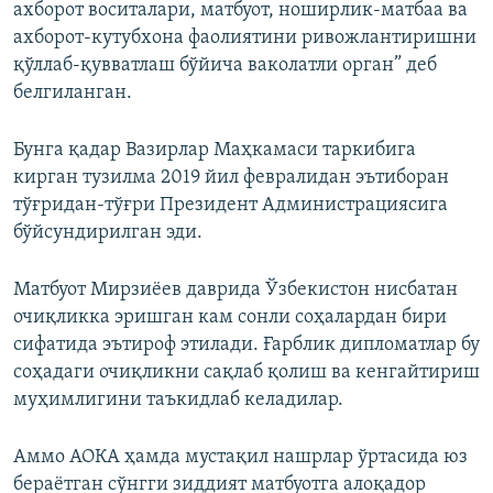
ахборот воситалари, матбуот, ноширлик-матбаа ва
ахборот-кутубхона фаолиятини ривожлантиришни
қўллаб-қувватлаш бўйича ваколатли орган” деб
белгиланган.
Бунга қадар Вазирлар Маҳкамаси таркибига
кирган тузилма 2019 йил февралидан эътиборан
тўғридан-тўғри Президент Администрациясига
бўйсундирилган эди.
Матбуот Мирзиёев даврида Ўзбекистон нисбатан
очиқликка эришган кам сонли соҳалардан бири
сифатида эътироф этилади. Ғарблик дипломатлар бу
соҳадаги очиқликни сақлаб қолиш ва кенгайтириш
муҳимлигини таъкидлаб келадилар.
Аммо АОКА ҳамда мустақил нашрлар ўртасида юз
бераётган сўнгги зиддият матбуотга алоқадор