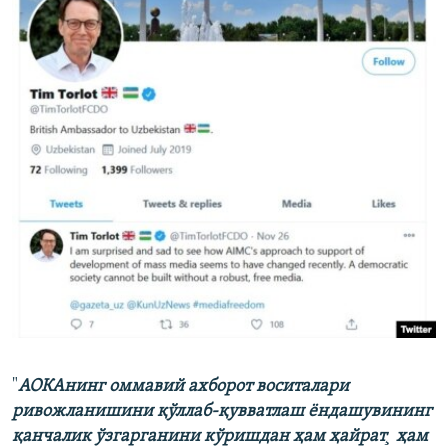
"
АОКАнинг оммавий ахборот воситалари
ривожланишини қўллаб-қувватлаш ëндашувининг
қанчалик ўзгарганини кўришдан ҳам ҳайрат¸ ҳам