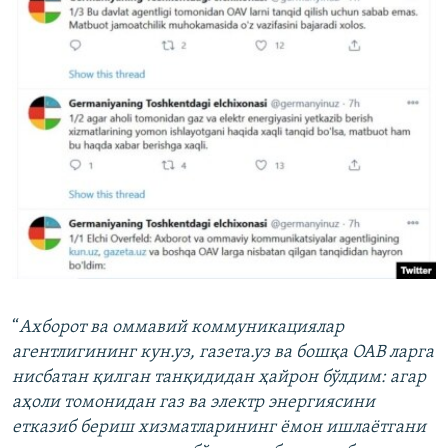
“
Ахборот ва оммавий коммуникациялар
агентлигининг кун.уз, газета.уз ва бошқа ОАВ ларга
нисбатан қилган танқидидан ҳайрон бўлдим: агар
аҳоли томонидан газ ва электр энергиясини
етказиб бериш хизматларининг ёмон ишлаётгани