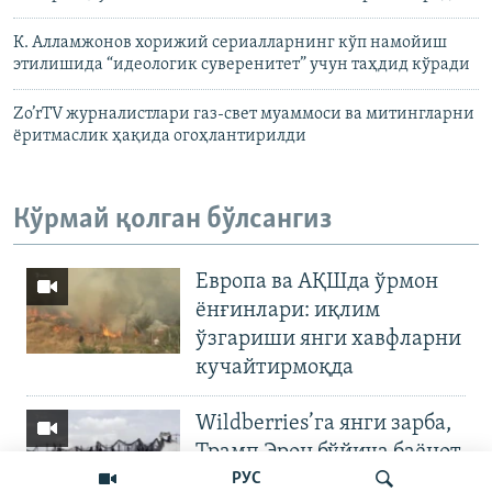
К. Алламжонов хорижий сериалларнинг кўп намойиш
этилишида “идеологик суверенитет” учун таҳдид кўради
Zo’rTV журналистлари газ-свет муаммоси ва митингларни
ёритмаслик ҳақида огоҳлантирилди
Кўрмай қолган бўлсангиз
Европа ва АҚШда ўрмон
ёнғинлари: иқлим
ўзгариши янги хавфларни
кучайтирмоқда
Wildberries’га янги зарба,
Трамп Эрон бўйича баёнот
қилди
РУС