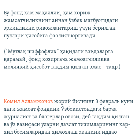
Бу фонд ҳам маҳаллий¸ ҳам хориж
жамоатчиликнинг айнан ўзбек матбуотидаги
эркинликни ривожлантириш учун берилган
пуллари ҳисобига фаолият юргизади.
("Мутлақ шаффофлик” ҳақидаги ваъдаларга
қарамай¸ фонд ҳозиргача жамоатчиликка
молиявий ҳисобот тақдим қилган эмас – таҳр.)
Комил Алламжонов
жорий йилнинг 3 февраль куни
янги жамоат фондини Ўзбекистондаги барча
журналист ва блогерлар овози, деб тақдим қилган
ва ўз вазифаси уларни давлат тизимларининг ҳар-
хил босимларидан ҳимоялаш эканини иддао