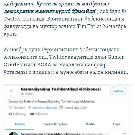
қайғудаман. Кучли ва эркин ва матбуотсиз
демократик жамият қуриб бўлмайди
"¸ деб ëзди ўз
Twitter каналида Британиянинг Ўзбекистондаги
фавқулодда ва мухтор элчиси Tim Torlot 26 ноябрь
куни.
27 ноябрь куни Германиянинг Ўзбекистондаги
элчихонасига оид Twitter акаунтида элчи Gunter
Overfeldнинг АОКА ва маҳаллий нашрлар
ўртасидаги зиддиятга муносабати эълон қилинди.