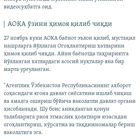
видеосуҳбатга оид.
АОКА ўзини ҳимоя қилиб чиқди
27 ноябрь куни АОКА баёнот эълон қилиб, мустақил
нашрларга йўллаган Огоҳлантириш хатларини
ҳимоя қилиб чиқди. Айни баёнотда таҳририятга
йўлланган хатлардаги асосий нуқталар яна бир
марта урғуланган.
"Агентлик Ўзбекистон Республикасининг ахборот
соҳасидаги ягона давлат сиёсатини ишлаб чиқиш
ва амалга ошириш бўйича ваколатли давлат органи
ҳисобланади. Шу боис аниқланган қонун
талабларига риоя этмаслик ҳолатлари юзасидан
огоҳлантириш, кўрсатма ва тақдимномалар бериш
ваколатига эга.