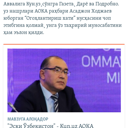
Аввалига Кун.уз¸сўнгра Газета¸ Дарë ва Подробно.
уз нашрлари АОКА раҳбари Асаджон Ходжаев
юборган “Огоҳлантириш хати” нусҳасини чоп
этибгина қолмай¸ унга ўз таҳририй муносабатини
ҳам эълон қилди.
МАВЗУГА АЛОҚАДОР
"Эски Ўзбекистон" - Kun.uz АОКА