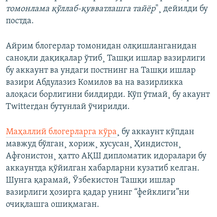
томонлама қўллаб-қувватлашга тайёр
"¸ дейилди бу
постда.
Айрим блогерлар томонидан олқишланганидан
саноқли дақиқалар ўтиб¸ Ташқи ишлар вазирлиги
бу аккаунт ва ундаги постнинг на Ташқи ишлар
вазири Абдулазиз Комилов ва на вазирликка
алоқаси борлигини билдирди. Кўп ўтмай¸ бу акаунт
Twitterдан бутунлай ўчирилди.
Маҳаллий блогерларга кўра
¸ бу аккаунт кўпдан
мавжуд бўлган¸ хориж¸ хусусан¸ Ҳиндистон¸
Афғонистон¸ ҳатто АҚШ дипломатик идоралари бу
аккаунтда қўйилган хабарларни кузатиб келган.
Шунга қарамай, Ўзбекистон Ташқи ишлар
вазирлиги ҳозирга қадар унинг “фейклиги”ни
очиқлашга ошиқмаган.