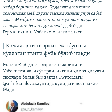
ҳақида хақли танқид бўлса, матбуот ҳам бу ҳақда
хабар беришга хақли. Бу давлат агентлиги
томонидан ОАВ ларни танқид қилиш учун сабаб
эмас. Матбуот жамоатчилик муҳокамасида ўз
вазифасини бажаради холос
”¸ деб ëзди
Германиянинг Ўзбекистондаги элчиси.
Комиловнинг эркин матбуотни
қўллаган твити фейк бўлиб чиқди
Етакчи Ғарб давлатлари элчиларининг
Ўзбекистондаги сўз эркинлигини ҳимоя қилувчи
твитлари билан бир вақтда Twitterдаги
@a_h_kamilov акаунтида қуйидаги пост пайдо
бўлди.