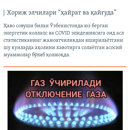
Хориж элчилари “ҳайрат ва қайғуда”
Ҳаво совуши билан Ўзбекистонда юз берган
энергетик коллапс ва COVID эпидемиясига оид асл
статистиканинг жамоатчиликдан яширилаëтгани
шу кунларда аҳолини хавотирга солаëтган асосий
муаммолар бўлиб қолмоқда.