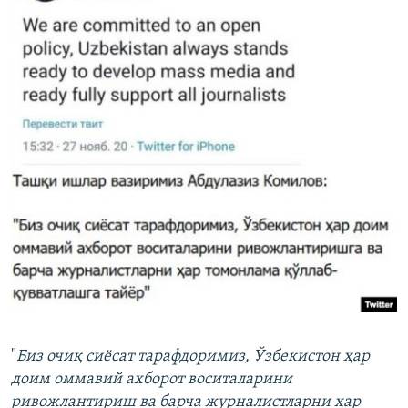
"
Биз очиқ сиёсат тарафдоримиз, Ўзбекистон ҳар
доим оммавий ахборот воситаларини
ривожлантириш ва барча журналистларни ҳар