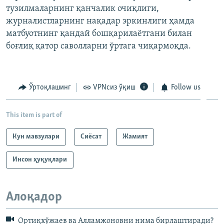
тузилмаларнинг қанчалик очиқлиги,
журналистларнинг нақадар эркинлиги ҳамда
матбуотнинг қандай бошқарилаётгани билан
боғлиқ қатор саволларни ўртага чиқармоқда.
Ўртоқлашинг
VPNсиз ўқиш
Follow us
This item is part of
Кун мавзулари
Сиёсат
Жамият
Инсон ҳуқуқлари
Алоқадор
Ортиқхўжаев ва Алламжоновни нима бирлаштиради?