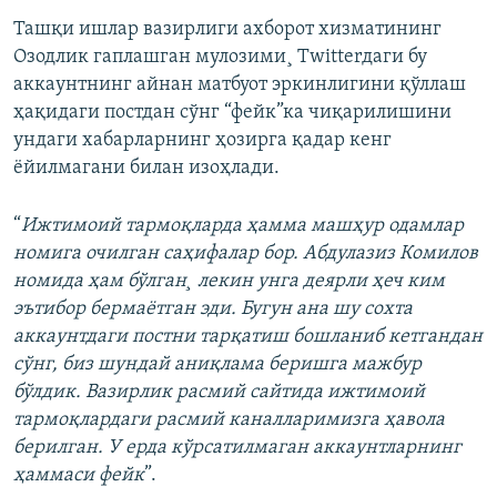
Ташқи ишлар вазирлиги ахборот хизматининг
Озодлик гаплашган мулозими¸ Twitterдаги бу
аккаунтнинг айнан матбуот эркинлигини қўллаш
ҳақидаги постдан сўнг “фейк”ка чиқарилишини
ундаги хабарларнинг ҳозирга қадар кенг
ëйилмагани билан изоҳлади.
“
Ижтимоий тармоқларда ҳамма машҳур одамлар
номига очилган саҳифалар бор. Абдулазиз Комилов
номида ҳам бўлган¸ лекин унга деярли ҳеч ким
эътибор бермаëтган эди. Бугун ана шу сохта
аккаунтдаги постни тарқатиш бошланиб кетгандан
сўнг, биз шундай аниқлама беришга мажбур
бўлдик. Вазирлик расмий сайтида ижтимоий
тармоқлардаги расмий каналларимизга ҳавола
берилган. У ерда кўрсатилмаган аккаунтларнинг
ҳаммаси фейк
”.