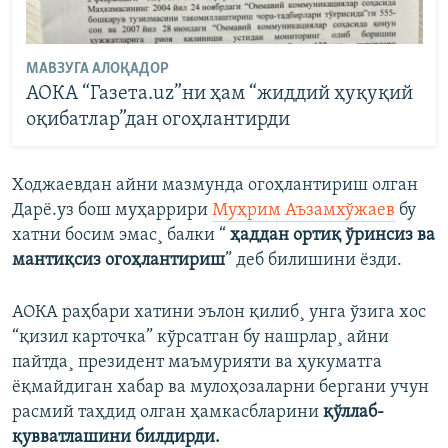
МАВЗУГА АЛОҚАДОР
АОКА “Газета.uz”ни ҳам “жиддий ҳуқуқий
оқибатлар”дан огоҳлантирди
Ходжаевдан айни мазмунда огоҳлантириш олган
Дарë.уз бош муҳаррири
Муҳрим Аъзамхўжаев
бу
хатни босим эмас¸ балки “
ҳаддан ортиқ ўринсиз ва
мантиқсиз огоҳлантириш
” деб билишини ëзди.
АОКА раҳбари хатини эълон қилиб¸ унга ўзига хос
“қизил карточка” кўрсатган бу нашрлар¸ айни
пайтда¸ президент маъмурияти ва ҳукуматга
ëқмайдиган хабар ва мулоҳозаларни бергани учун
расмий таҳдид олган ҳамкасбларини
қўллаб-
қувватлашини билдирди.