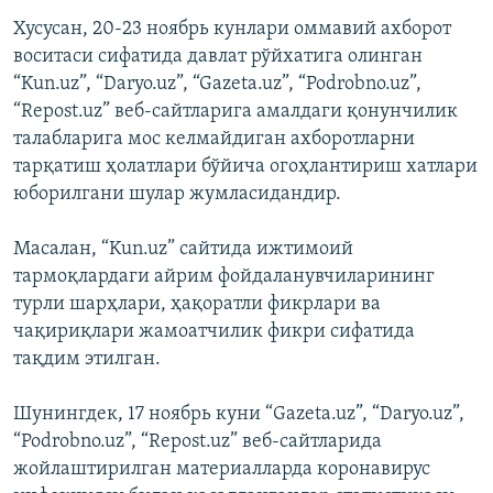
Хусусан, 20-23 ноябрь кунлари оммавий ахборот
воситаси сифатида давлат рўйхатига олинган
“Kun.uz”, “Daryo.uz”, “Gazeta.uz”, “Podrobno.uz”,
“Repost.uz” веб-сайтларига амалдаги қонунчилик
талабларига мос келмайдиган ахборотларни
тарқатиш ҳолатлари бўйича огоҳлантириш хатлари
юборилгани шулар жумласидандир.
Масалан, “Kun.uz” сайтида ижтимоий
тармоқлардаги айрим фойдаланувчиларининг
турли шарҳлари, ҳақоратли фикрлари ва
чақириқлари жамоатчилик фикри сифатида
тақдим этилган.
Шунингдек, 17 ноябрь куни “Gazeta.uz”, “Daryo.uz”,
“Podrobno.uz”, “Repost.uz” веб-сайтларида
жойлаштирилган материалларда коронавирус