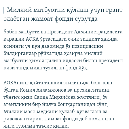
Миллий матбуотни қўллаш учун грант
олаëтган жамоат фонди сукутда
Ўзбек матбуоти ва Президент Администрациясига
қарашли АОКА ўртасидаги очиқ зиддият ҳақида
кейинги уч кун давомида ўз позициясини
билдирганлар рўйхатида ҳозирча миллий
матбуотни ҳимоя қилиш иддаоси билан президент
қизи тандемида тузилган фонд йўқ.
АОКАнинг қайта ташкил этилишида бош-қош
бўлган Комил Алламжонов ва президентнинг
тўнғич қизи Саида Мирзиëева жуфтлиги¸ бу
агентликни бир йилча бошқарганидан сўнг¸
Миллий масс-медиани қўллаб-қувватлаш ва
ривожлантириш жамоат фонди деб номланган
янги тузилма таъсис қилди.