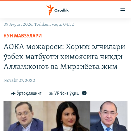
Линклар
Бош
мавзуларга
09 Avgust 2026, Toshkent vaqti: 04:52
ўтинг
OZODLIK SURISHTIRUVLARI
Асосий
КУН МАВЗУЛАРИ
OZODVIDEO
навигацияга
АОКА можароси: Хориж элчилари
ўтинг
OZODARXIV
ўзбек матбуоти ҳимоясига чиқди -
Қидиришга
ўтинг
Алламжонов ва Мирзиëева жим
На русском
Noyabr 27, 2020
ИЖТИМОИЙ ТАРМОҚЛАР
Ўртоқлашинг
VPNсиз ўқиш
Озодлик бошқа тилларда