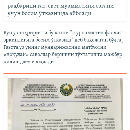
раҳбарини газ-свет муаммосини ёзгани
учун босим ўтказишда айблади
Кун.уз таҳририяти бу хатни “журналистик фаолият
эркинлигига босим ўтказиш” деб баҳолаган бўлса¸
Газета.уз унинг мундарижасини матбуотни
«ноқулай» саволлар беришни тўхтатишга мажбур
қилиш, дея изоҳлади.