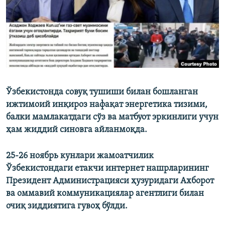
Ўзбекистонда совуқ тушиши билан бошланган
ижтимоий инқироз нафақат энергетика тизими,
балки мамлакатдаги сўз ва матбуот эркинлиги учун
ҳам жиддий синовга айланмоқда.
25-26 ноябрь кунлари жамоатчилик
Ўзбекистондаги етакчи интернет нашрларининг
Президент Администрацияси ҳузуридаги Ахборот
ва оммавий коммуникациялар агентлиги билан
очиқ зиддиятига гувоҳ бўлди.