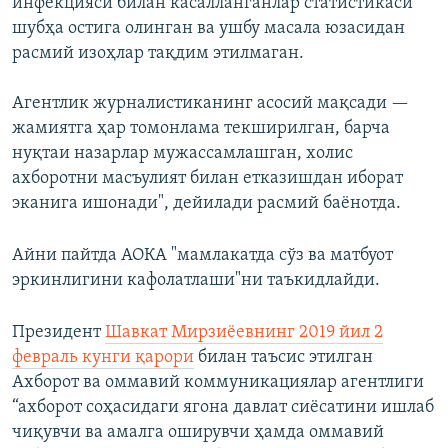
инфекцияси билан касалланганлар статистикаси
шубҳа остига олинган ва ушбу масала юзасидан
расмий изоҳлар тақдим этилмаган.
Агентлик журналистиканинг асосий мақсади —
жамиятга ҳар томонлама текширилган, барча
нуқтаи назарлар мужассамлашган, холис
ахборотни масъулият билан етказишдан иборат
эканига ишонади", дейилади расмий баёнотда.
Айни пайтда АОКА "мамлакатда сўз ва матбуот
эркинлигини кафолатлаши"ни таъкидлайди.
Президент
Шавкат Мирзиëевнинг 2019 йил 2
февраль кунги қарори
билан таъсис этилган
Ахборот ва оммавий коммуникациялар агентлиги
“ахборот соҳасидаги ягона давлат сиёсатини ишлаб
чиқувчи ва амалга оширувчи ҳамда оммавий