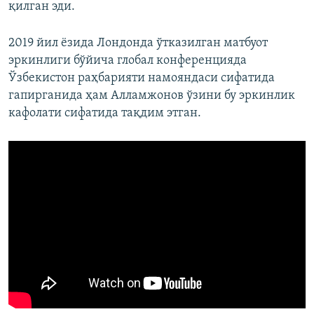
қилган эди.
2019 йил ëзида Лондонда ўтказилган матбуот
эркинлиги бўйича глобал конференцияда
Ўзбекистон раҳбарияти намояндаси сифатида
гапирганида ҳам Алламжонов ўзини бу эркинлик
кафолати сифатида тақдим этган.