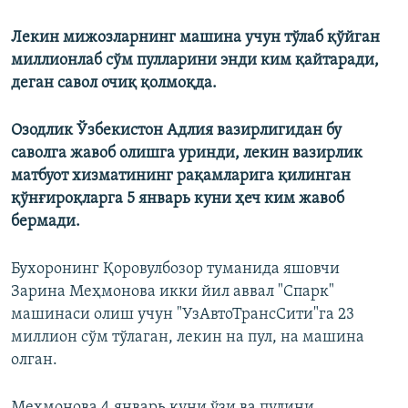
Лекин мижозларнинг машина учун тўлаб қўйган
миллионлаб сўм пулларини энди ким қайтаради,
деган савол очиқ қолмоқда.
Озодлик Ўзбекистон Адлия вазирлигидан бу
саволга жавоб олишга уринди, лекин вазирлик
матбуот хизматининг рақамларига қилинган
қўнғироқларга 5 январь куни ҳеч ким жавоб
бермади.
Бухоронинг Қоровулбозор туманида яшовчи
Зарина Меҳмонова икки йил аввал "Спарк"
машинаси олиш учун
"УзАвтоТрансСити"га 23
миллион сўм тўлаган, лекин на пул, на машина
олган.
Меҳмонова 4 январь куни ўзи ва пулини