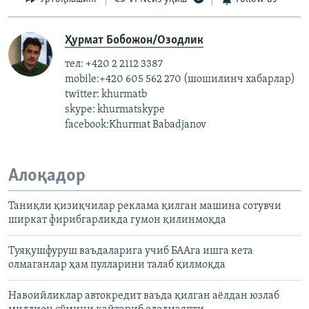
Ҳурмат Бобожон/Озодлик
тел: +420 2 2112 3387
mobile:+420 605 562 270 (шошилинч хабарлар)
twitter: khurmatb
skype: khurmatskype
facebook:Khurmat Babadjanov
Алоқадор
Таниқли қизиқчилар реклама қилган машина сотувчи
ширкат фирибгарликда гумон қилинмоқда
Туяқушфуруш ваъдаларига учиб БААга ишга кета
олмаганлар ҳам пулларини талаб қилмоқда
Навоийликлар автокредит ваъда қилган аёлдан юзлаб