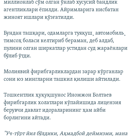
миллионлаб сўм олган ўнлаб хусусий бандлик
агентликлари ёпилди. Айримларига нисбатан
жиноят ишлари қўзғатилди.
Бундан ташқари, одамларга туяқуш¸ автомобиль¸
тимсоҳ боласи келтириб бераман, деб алдаб,
пулини олган ширкатлар устидан суд жараёнлари
бўлиб ўтди.
Молиявий фирибгарликлардан зарар кўрганлар
сони юз мингларни ташкил қилиши айтилади.
Тошкентлик ҳуқуқшунос Иномжон Болтаев
фирибгарлик холатлари кўпайишида лицензия
берувчи давлат идораларининг ҳам айби
борлигини айтади.
"Уч-тўрт йил бўлдики, Аҳмадбой деймизми, мана