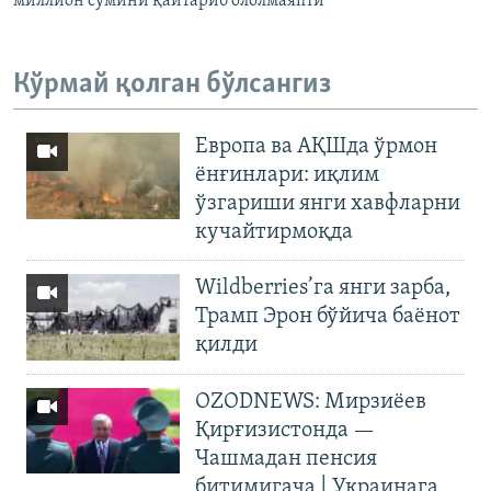
миллион сўмини қайтариб ололмаяпти
Кўрмай қолган бўлсангиз
Европа ва АҚШда ўрмон
ёнғинлари: иқлим
ўзгариши янги хавфларни
кучайтирмоқда
Wildberries’га янги зарба,
Трамп Эрон бўйича баёнот
қилди
OZODNEWS: Мирзиёев
Қирғизистонда —
Чашмадан пенсия
битимигача | Украинага