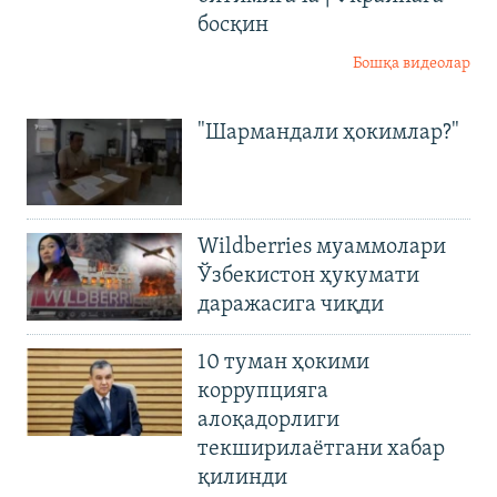
босқин
Бошқа видеолар
"Шармандали ҳокимлар?"
Wildberries муаммолари
Ўзбекистон ҳукумати
даражасига чиқди
10 туман ҳокими
коррупцияга
алоқадорлиги
текширилаётгани хабар
қилинди