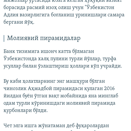
мижозлар ўртасида юзага келган ҳуқуқий вазият
борасида расмий изоҳ олиш учун "Ўзбекистон
Адлия вазирлигига боғланиш уринишлари самара
бергани йўқ.
Молиявий пирамидалар
Банк тизимига ишонч катта бўлмаган
Ўзбекистонда халқ пулини турли йўллар, турфа
усуллар билан ўзлаштириш ҳоллари кўп учрайди.
Бу каби ҳолатларнинг энг машҳури бўлган
чинозлик Аҳмадбой пирамидаси қулаган 2016
йилдан буён ўтган вақт мобайнида яна минглаб
одам турли кўринишдаги молиявий пирамида
қурбонлари бўлди.
Чет элга ишга жўнатаман деб фуқаролардан