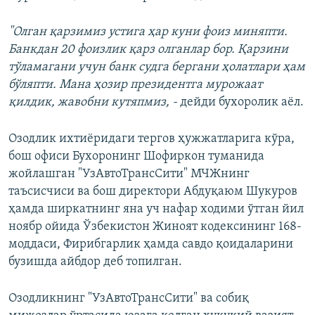
"Олган қарзимиз устига ҳар куни фоиз миняпти.
Банкдан 20 фоизлик қарз олганлар бор. Қарзини
тўламагани учун банк судга бергани ҳолатлари ҳам
бўляпти. Мана ҳозир президентга мурожаат
қилдик, жавобни кутяпмиз, -
дейди бухоролик аёл.
Озодлик ихтиёридаги тергов ҳужжатларига кўра,
бош офиси Бухоронинг Шофиркон туманида
жойлашган "УзАвтоТрансСити" МЧЖнинг
таъсисчиси ва бош директори Абдуқаюм Шукуров
ҳамда ширкатнинг яна уч нафар ходими ўтган йил
ноябр ойида Ўзбекистон Жиноят кодексининг 168-
моддаси, Фирибгарлик ҳамда савдо қоидаларини
бузишда айбдор деб топилган.
Озодликнинг "УзАвтоТрансСити" ва собиқ