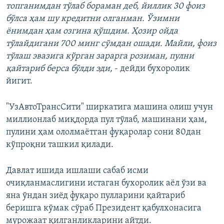
топганимдан тўлаб бораман деб, йиллик 30 фоиз
бўлса ҳам шу кредитни олганман. Ўзимни
ёнимдан ҳам озгина қўшдим. Ҳозир ойда
тўлайдигани 700 минг сўмдан ошади. Майли, фоиз
тўлаш эвазига кўрган зарарга розиман, пулни
қайтариб берса бўлди эди,
- дейди бухоролик
йигит.
"УзАвтоТрансСити" ширкатига машина олиш учун
миллионлаб миқдорда пул тўлаб, машинани ҳам,
пулини ҳам ололмаётган фуқаролар сони 80дан
кўпроқни ташкил қилади.
Давлат ишида ишлаши сабаб исми
очиқланмаслигини истаган бухоролик аёл ўзи ва
яна ўндан зиёд фуқаро пулларини қайтариб
беришга кўмак сўраб Президент қабулхонасига
мурожаат қилганликларини айтди.