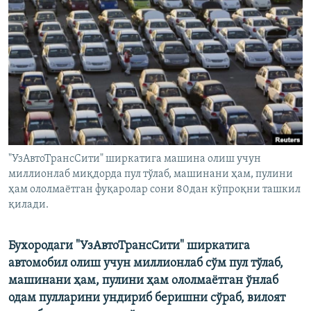
"УзАвтоТрансСити" ширкатига машина олиш учун
миллионлаб миқдорда пул тўлаб, машинани ҳам, пулини
ҳам ололмаётган фуқаролар сони 80дан кўпроқни ташкил
қилади.
Бухородаги "УзАвтоТрансСити" ширкатига
автомобил олиш учун миллионлаб сўм пул тўлаб,
машинани ҳам, пулини ҳам ололмаётган ўнлаб
одам пулларини ундириб беришни сўраб, вилоят