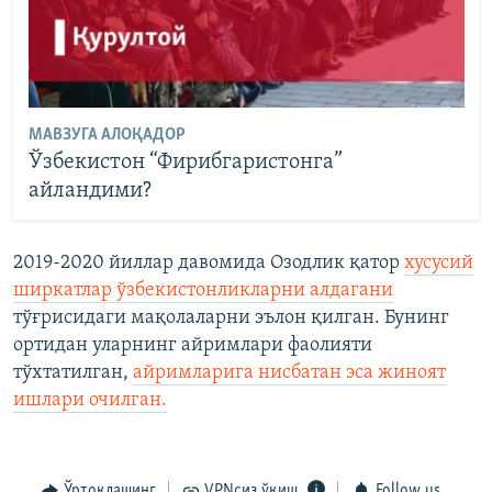
МАВЗУГА АЛОҚАДОР
Ўзбекистон “Фирибгаристонга”
айландими?
2019-2020 йиллар давомида Озодлик қатор
хусусий
ширкатлар ўзбекистонликларни алдагани
тўғрисидаги мақолаларни эълон қилган. Бунинг
ортидан уларнинг айримлари фаолияти
тўхтатилган,
айримларига нисбатан эса жиноят
ишлари очилган.
Ўртоқлашинг
VPNсиз ўқиш
Follow us