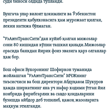
суди биноси олдида тўпланди.
Бунгача улар вилоят ҳокимлиги ва Ўзбекистон
президенти қабулхонасига ҳам мурожаат қилган,
лекин натижа бўлмаган.
"УзАвтоТрансСити"дан куйиб қолган мижозлар
сони 80 кишидан кўпни ташкил қилади.Мижозлар
орасида банкдан йирик фоиз эвазига қарз олганлар
ҳам бор.​
Бош офиси Бухоронинг Шофиркон
туманида
жойлашган "УзАвтоТрансСити" МЧЖнинг
таъсисчиси ва бош директори Абдуқаюм Шукуров
ҳамда ширкатнинг яна уч нафар ходими ўтган
йил
ноябрида фирибгарлик ва савдо қоидаларини
бузишда айбдор деб топилиб, қамоқ жазоларига
маҳкум этилганди. ​