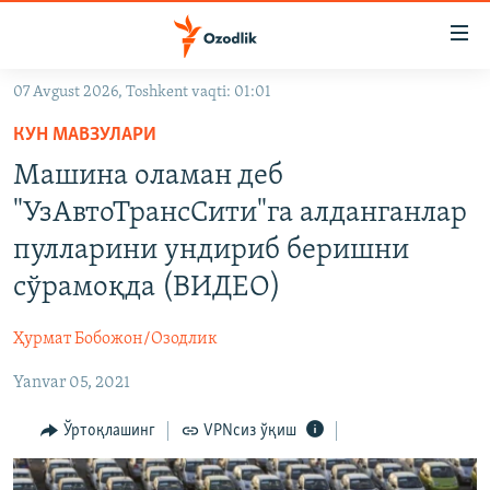
Линклар
Бош
мавзуларга
07 Avgust 2026, Toshkent vaqti: 01:01
ўтинг
OZODLIK SURISHTIRUVLARI
Асосий
КУН МАВЗУЛАРИ
OZODVIDEO
навигацияга
Машина оламан деб
ўтинг
OZODARXIV
"УзАвтоТрансСити"га алданганлар
Қидиришга
ўтинг
пулларини ундириб беришни
На русском
сўрамоқда (ВИДЕО)
ИЖТИМОИЙ ТАРМОҚЛАР
Ҳурмат Бобожон/Озодлик
Yanvar 05, 2021
Ўртоқлашинг
VPNсиз ўқиш
Озодлик бошқа тилларда