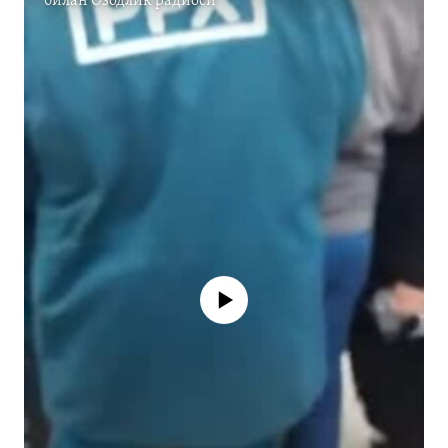
билан
Озодлик радиоси
Айни дамда медиа-манба мавжуд
эмас