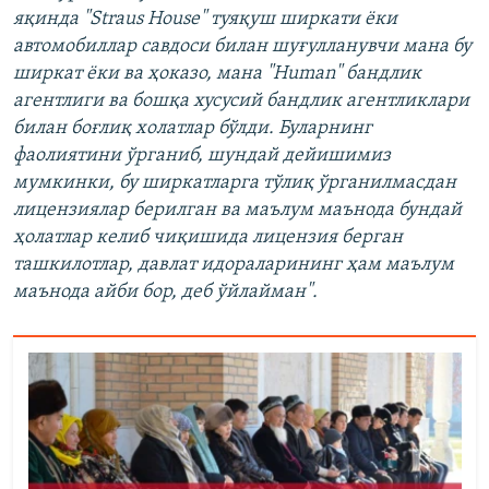
яқинда "Straus House" туяқуш ширкати ёки
автомобиллар савдоси билан шуғулланувчи мана бу
ширкат ёки ва ҳоказо, мана "Human" бандлик
агентлиги ва бошқа хусусий бандлик агентликлари
билан боғлиқ холатлар бўлди. Буларнинг
фаолиятини ўрганиб, шундай дейишимиз
мумкинки, бу ширкатларга тўлиқ ўрганилмасдан
лицензиялар берилган ва маълум маънода бундай
ҳолатлар келиб чиқишида лицензия берган
ташкилотлар, давлат идораларининг ҳам маълум
маънода айби бор, деб ўйлайман".