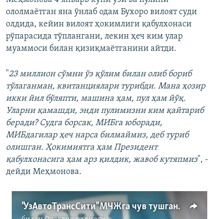
ололмаётган яна ўнлаб одам Бухоро вилоят суди
олдида, кейин вилоят ҳокимлиги қабулхонаси
рўпарасида тўплангани, лекин ҳеч ким улар
муаммоси билан қизиқмаётганини айтди.
"
23 миллион сўмни ўз қўлим билан олиб бориб
тўлаганман, квитанциялари турибди. Мана ҳозир
икки йил бўляпти, машина ҳам, пул ҳам йўқ.
Уларни қамашди, энди пулимизни ким қайтариб
беради? Судга борсак, МИБга юборади,
МИБдагилар ҳеч нарса билмаймиз, деб туриб
олишган. Ҳокимиятга ҳам Президент
қабулхонасига ҳам арз қилдик, жавоб кутяпмиз
", -
дейди Меҳмонова.
"УзАвтоТрансСити" МЧЖга чув тушганлар пулларини қайтариб олиш учун ёрдам сўрамоқда