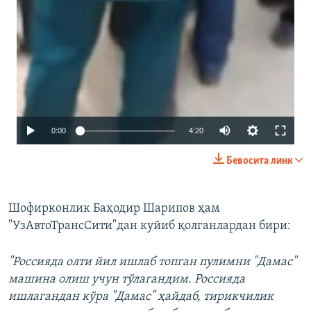
Auto
0:00
4:20
240p
Бевосита линк
360p
480p
Шофирконлик Баҳодир Шарипов ҳам
"УзАвтоТрансСити"дан куйиб қолганлардан бири:
"Россияда олти йил ишлаб топган пулимни "Дамас"
машина олиш учун тўлагандим. Россияда
ишлагандан кўра "Дамас" ҳайдаб, тирикчилик