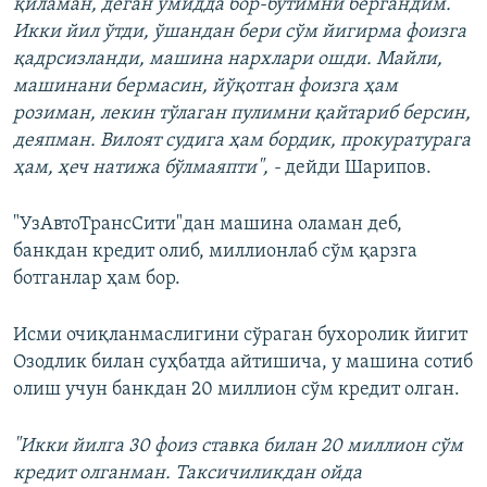
қиламан, деган умидда бор-бутимни бергандим.
Икки йил ўтди, ўшандан бери сўм йигирма фоизга
қадрсизланди, машина нархлари ошди. Майли,
машинани бермасин, йўқотган фоизга ҳам
Auto
240p
360p
480p
розиман, лекин тўлаган пулимни қайтариб берсин,
деяпман. Вилоят судига ҳам бордик, прокуратурага
ҳам, ҳеч натижа бўлмаяпти", -
дейди Шарипов.
"УзАвтоТрансСити"дан машина оламан деб,
банкдан кредит олиб, миллионлаб сўм қарзга
ботганлар ҳам бор.
Исми очиқланмаслигини сўраган бухоролик йигит
Озодлик билан суҳбатда айтишича, у машина сотиб
олиш учун банкдан 20 миллион сўм кредит олган.
"Икки йилга 30 фоиз ставка билан 20 миллион сўм
кредит олганман. Таксичиликдан ойда