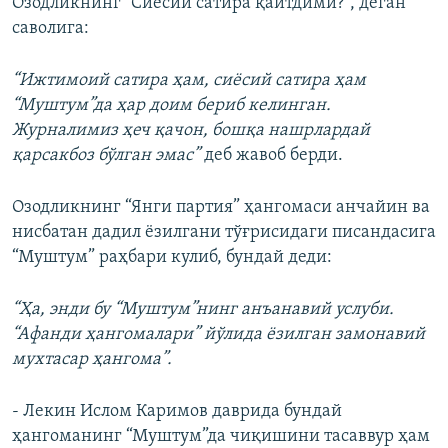
Озодликнинг “Сиёсий сатира қайтдими?”, деган
саволига:
“Ижтимоий сатира ҳам, сиёсий сатира ҳам
“Муштум”да ҳар доим бериб келинган.
Журналимиз ҳеч қачон, бошқа нашрлардай
қарсакбоз бўлган эмас”
деб жавоб берди.
Озодликнинг “Янги партия” ҳангомаси анчайин ва
нисбатан дадил ёзилгани тўғрисидаги писандасига
“Муштум” раҳбари кулиб, бундай деди:
“Ҳа, энди бу “Муштум”нинг анъанавий услуби.
“Афанди ҳангомалари” йўлида ёзилган замонавий
мухтасар ҳангома”.
- Лекин Ислом Каримов даврида бундай
ҳангоманинг “Муштум”да чиқишини тасаввур ҳам