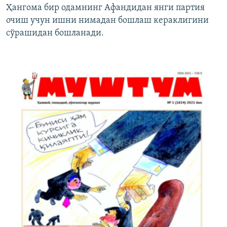
Ҳангома бир одамнинг Афандидан янги партия
очиш учун ишни нимадан бошлаш кераклигини
сўрашидан бошланади.