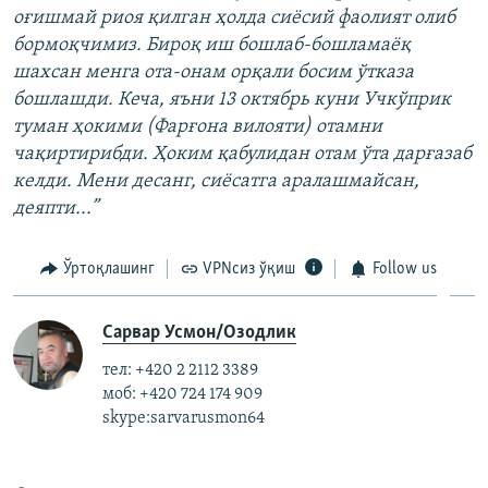
оғишмай риоя қилган ҳолда сиёсий фаолият олиб
бормоқчимиз. Бироқ иш бошлаб-бошламаёқ
шахсан менга ота-онам орқали босим ўтказа
бошлашди. Кеча, яъни 13 октябрь куни Учкўприк
туман ҳокими (Фарғона вилояти) отамни
чақиртирибди. Ҳоким қабулидан отам ўта дарғазаб
келди. Мени десанг, сиёсатга аралашмайсан,
деяпти...”
Ўртоқлашинг
VPNсиз ўқиш
Follow us
Сарвар Усмон/Озодлик
тел: +420 2 2112 3389
моб: +420 724 174 909
skype:sarvarusmon64