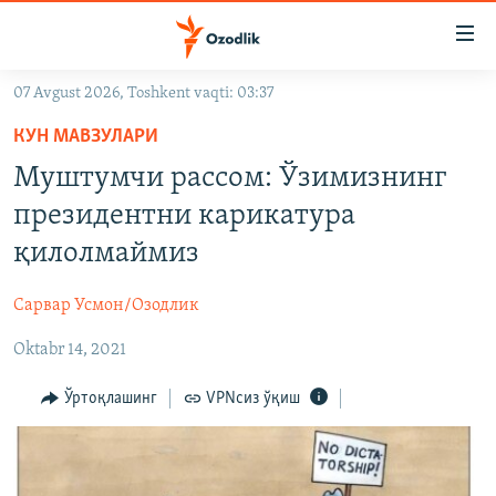
Линклар
Бош
мавзуларга
07 Avgust 2026, Toshkent vaqti: 03:37
ўтинг
OZODLIK SURISHTIRUVLARI
Асосий
КУН МАВЗУЛАРИ
OZODVIDEO
навигацияга
Муштумчи рассом: Ўзимизнинг
ўтинг
OZODARXIV
президентни карикатура
Қидиришга
ўтинг
қилолмаймиз
На русском
Сарвар Усмон/Озодлик
ИЖТИМОИЙ ТАРМОҚЛАР
Oktabr 14, 2021
Ўртоқлашинг
VPNсиз ўқиш
Озодлик бошқа тилларда