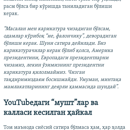
расм бўлса бир кўришда таниладиган бўлиши
керак.
“Масалан мен карикатура чизадиган бўлсам,
одамлар кўрибоқ “ие, фалончику”, деворадиган
бўлиши керак. Шуни сатира дейилади. Биз
карикатурачилар керак бўлиб қолса, Америка
президентини, Европадаги президентларни
чизамиз, лекин ўзимизнинг президентни
карикатура қилолмаймиз. Чизган
тақдиримиздаям босишмайди. Умуман, минтақа
мамлакатларининг деярли ҳаммасида шундай”.
YouTubeдаги
“
мушт
”
лар ва
калласи кесилган ҳайкал
Том маънода сиёсий сатира бўлмаса ҳам, ҳар ҳолда