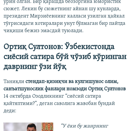
ўрин олган. Бир қарашда беозоргина юмористик
сюжет. Лекин бу сюжетнинг айнан шу кунларда,
президент Мирзиёевнинг калласи узилган ҳайкал
тўғрисидаги хотиралари унут бўлмаган бир пайтда
чиқиши бежиз эмасдай туюлади.
Ортиқ Султонов: Ўзбекистонда
сиёсий сатира бўй чўзиб кўринган
даврнинг ўзи йўқ
Таниқли
стендап-қизиқчи ва кулгишунос олим,
санъатшунослик фанлари номзоди Ортиқ Султонов
14 октябрда Озодликнинг “сиёсий сатира
қайтяптими?”, деган саволига жавобан бундай
деди:
“У ёки бу жанрнинг