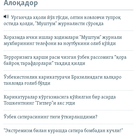
Алоқадор
Урганчда аҳоли йўл тўсди, олтин ковловчи тупроқ
остида қолди, "Муштум" журналисти сўроқда
Хоразмда ички ишлар ходимлари "Муштум" журнали
мухбирининг телефони ва ноутбукини олиб қўйди
Терроризмга қарши расм чизган ўзбек рассомига “қора
байроқ тарафдорлари” таҳдид қилди
Ўзбекистонлик карикатурачи Бразилиядаги халқаро
танловда ғолиб бўлди
Карикатуралар кўргазмасига қўйилган бир асарда
Тошкентнинг "Гитлер"и акс этди
Ўзбек сатирасининг тиғи ўткирлашдими?
"Экстремизм билан курашда сатира бомбадан кучли!"