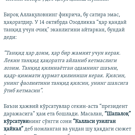
Бироқ Аллақуловнинг фикрича, бу сатира эмас,
ҳақоратдир. У 14 октябрда Озодликка “ҳар қандай
танқид учун очиқ" эканлигини айтаркан, бундай
деди:
“Танқид ҳар доим, ҳар бир жамият учун керак.
Лекин танқид ҳақоратга айланиб кетмаслиги
лозим. Танқид қилинаётган одамнинг шаъни,
қадр-қиммати ҳурмат қилиниши керак. Қилсин,
унинг фаолиятини танқид қилсин, унинг шахсига
ўтиб кетмасин”.
Баъзи ҳажвий кўрсатувлар секин-аста “президент
даражасига” ҳам ета бошлади. Масалан,
“Шапалоқ”
кўрсатуви
нинг сўнгги сони
“Калласи узилган
ҳайкал”
деб номланган ва ундан шу ҳақдаги сюжет