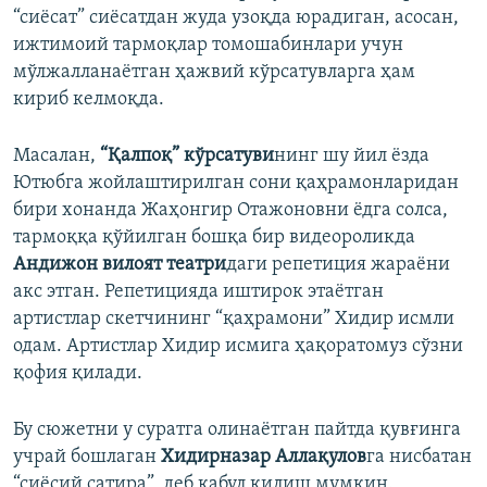
“сиёсат” сиёсатдан жуда узоқда юрадиган, асосан,
ижтимоий тармоқлар томошабинлари учун
мўлжалланаётган ҳажвий кўрсатувларга ҳам
кириб келмоқда.
Масалан,
“Қалпоқ” кўрсатуви
нинг шу йил ёзда
Ютюбга жойлаштирилган сони қаҳрамонларидан
бири хонанда Жаҳонгир Отажоновни ёдга солса,
тармоққа қўйилган бошқа бир видеороликда
Андижон вилоят театри
даги репетиция жараёни
акс этган. Репетицияда иштирок этаётган
артистлар скетчининг “қаҳрамони” Хидир исмли
одам. Артистлар Хидир исмига ҳақоратомуз сўзни
қофия қилади.
Бу сюжетни у суратга олинаётган пайтда қувғинга
учрай бошлаган
Хидирназар Аллақулов
га нисбатан
“сиёсий сатира”, деб қабул қилиш мумкин.