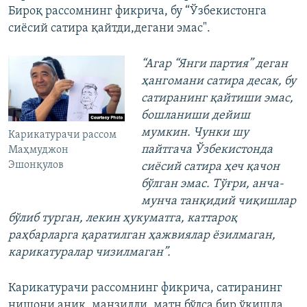
Бироқ рассомнинг фикрича, бу “Ўзбекистонга
сиёсий сатира қайтди,дегани эмас".
“Агар “Янги партия” деган
ҳангомани сатира десак, бу
сатиранинг қайтиши эмас,
бошланиши дейиш
мумкин. Чунки шу
Карикатурачи рассом
пайтгача Ўзбекистонда
Маҳмуджон
Эшонқулов
сиёсий сатира ҳеч қачон
бўлган эмас. Тўғри, анча-
мунча танқидий чиқишлар
бўлиб турган, лекин ҳукуматга, каттароқ
раҳбарларга қаратилган ҳажвиялар ёзилмаган,
карикатуралар чизилмаган”.
Карикатурачи рассомнинг фикрича, сатиранинг
нишони аниқ, манзилли, матн бўлса бир ўқишда,