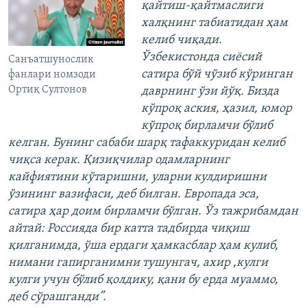
қайтиш-қайтмаслиги
халқнинг табиатидан ҳам
келиб чиқади.
Ўзбекистонда сиёсий
Санъатшунослик
сатира бўй чўзиб кўринган
фанлари номзоди
Ортиқ Султонов
даврнинг ўзи йўқ. Бизда
кўпроқ аския, ҳазил, юмор
кўпроқ бирламчи бўлиб
келган. Бунинг сабаби шарқ тафаккуридан келиб
чиқса керак. Қизиқчилар одамларнинг
кайфиятини кўтаришни, уларни кулдиришни
ўзининг вазифаси, деб билган. Европада эса,
сатира ҳар доим бирламчи бўлган. Ўз тажрибамдан
айтай: Россияда бир катта тадбирда чиқиш
қилганимда, ўша ердаги ҳамкасблар ҳам кулиб,
нимани гапирганимни тушунгач, ахир ,кулги
кулги учун бўлиб қолдику, қани бу ерда муаммо,
деб сўрашганди”.