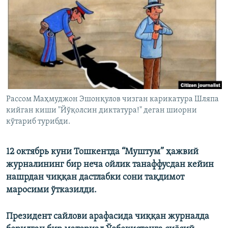
Рассом Маҳмуджон Эшонқулов чизган карикатура Шляпа
кийган киши "Йўқолсин диктатура!" деган шиорни
кўтариб турибди.
12 октябрь куни Тошкентда “Муштум” ҳажвий
журналининг бир неча ойлик танаффусдан кейин
нашрдан чиққан дастлабки сони тақдимот
маросими ўтказилди.
Президент сайлови арафасида чиққан журналда