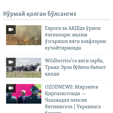
Кўрмай қолган бўлсангиз
Европа ва АҚШда ўрмон
ёнғинлари: иқлим
ўзгариши янги хавфларни
кучайтирмоқда
Wildberries’га янги зарба,
Трамп Эрон бўйича баёнот
қилди
OZODNEWS: Мирзиёев
Қирғизистонда —
Чашмадан пенсия
битимигача | Украинага