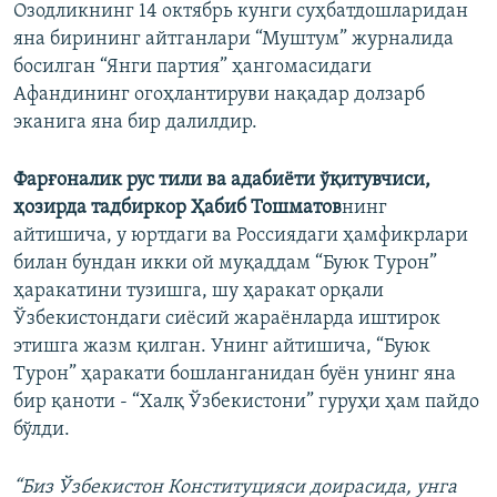
Озодликнинг 14 октябрь кунги суҳбатдошларидан
яна бирининг айтганлари “Муштум” журналида
босилган “Янги партия” ҳангомасидаги
Афандининг огоҳлантируви нақадар долзарб
эканига яна бир далилдир.
Фарғоналик рус тили ва адабиёти ўқитувчиси,
ҳозирда тадбиркор Ҳабиб Тошматов
нинг
айтишича, у юртдаги ва Россиядаги ҳамфикрлари
билан бундан икки ой муқаддам “Буюк Турон”
ҳаракатини тузишга, шу ҳаракат орқали
Ўзбекистондаги сиёсий жараёнларда иштирок
этишга жазм қилган. Унинг айтишича, “Буюк
Турон” ҳаракати бошланганидан буён унинг яна
бир қаноти - “Халқ Ўзбекистони” гуруҳи ҳам пайдо
бўлди.
“Биз Ўзбекистон Конституцияси доирасида, унга