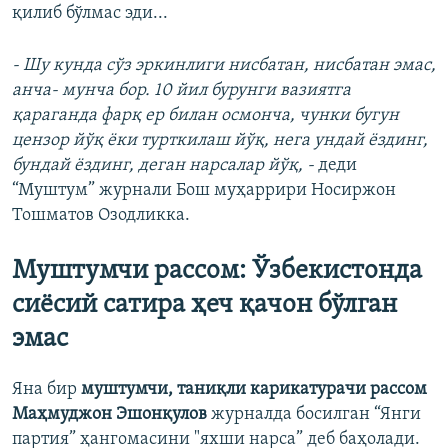
қилиб бўлмас эди...
- Шу кунда сўз эркинлиги нисбатан, нисбатан эмас,
анча- мунча бор. 10 йил бурунги вазиятга
қараганда фарқ ер билан осмонча, чунки бугун
цензор йўқ ёки турткилаш йўқ, нега ундай ёздинг,
бундай ёздинг, деган нарсалар йўқ, -
деди
“Муштум” журнали Бош муҳаррири Носиржон
Тошматов Озодликка.
Муштумчи рассом: Ўзбекистонда
сиёсий сатира ҳеч қачон бўлган
эмас
Яна бир
муштумчи, таниқли карикатурачи рассом
Маҳмуджон Эшонқулов
журналда босилган “Янги
партия” ҳангомасини "яхши нарса” деб баҳолади.