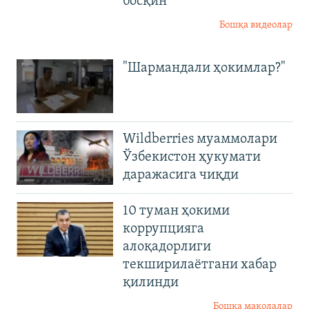
босқин
Бошқа видеолар
"Шармандали ҳокимлар?"
Wildberries муаммолари
Ўзбекистон ҳукумати
даражасига чиқди
10 туман ҳокими
коррупцияга
алоқадорлиги
текширилаётгани хабар
қилинди
Бошқа мақолалар