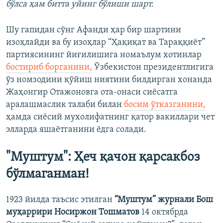
бўлса ҳам битта уйинг бўлиши шарт.
Шу гапидан сўнг Афанди ҳар бир шартини
изоҳлайди ва бу изоҳлар “Ҳақиқат ва Тараққиёт”
партиясининг йиғилишига номаълум хотинлар
бостириб борганини,
Ўзбекистон президентлигига
ўз номзодини қўйиш ниятини билдирган хонанда
Жаҳонгир Отажоновга ота-онаси сиёсатга
аралашмаслик талаби билан
босим ўтказганини,
ҳамда сиёсий мухолифатнинг қатор вакиллари чет
элларда яшаётганини ёдга солади.
"Муштум": Ҳеч қачон қарсакбоз
бўлмаганман!
1923 йилда таъсис этилган
“Муштум” журнали Бош
муҳаррири Носиржон Тошматов
14 октябрда