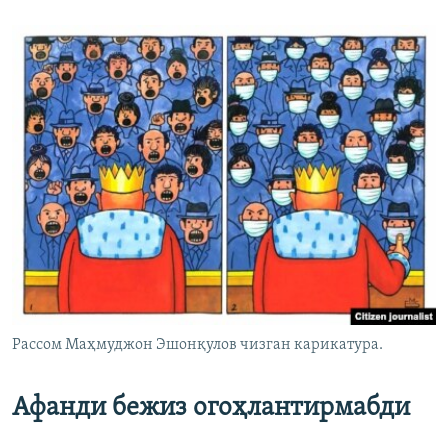
Рассом Маҳмуджон Эшонқулов чизган карикатура.
Афанди бежиз огоҳлантирмабди