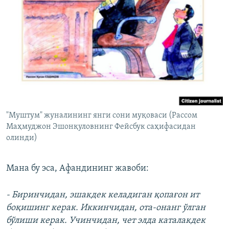
"Муштум" жуналининг янги сони муқоваси (Рассом
Маҳмуджон Эшонқуловнинг Фейсбук саҳифасидан
олинди)
Мана бу эса, Афандининг жавоби:
- Биринчидан, эшакдек келадиган қопағон ит
боқишинг керак. Иккинчидан, ота-онанг ўлган
бўлиши керак. Учинчидан, чет элда каталакдек