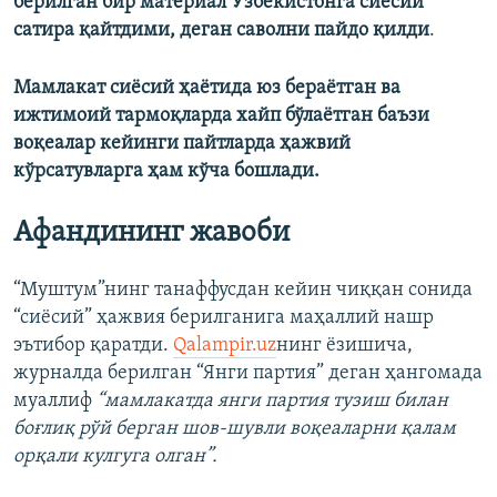
берилган бир материал Ўзбекистонга сиёсий
сатира қайтдими, деган саволни пайдо қилди
.
Мамлакат сиёсий ҳаётида юз бераётган ва
ижтимоий тармоқларда хайп бўлаётган баъзи
воқеалар кейинги пайтларда ҳажвий
кўрсатувларга ҳам кўча бошлади.
Афандининг жавоби
“Муштум”нинг танаффусдан кейин чиққан сонида
“сиёсий” ҳажвия берилганига маҳаллий нашр
эътибор қаратди.
Qalampir.uz
нинг ёзишича,
журналда берилган “Янги партия” деган ҳангомада
муаллиф
“мамлакатда янги партия тузиш билан
боғлиқ рўй берган шов-шувли воқеаларни қалам
орқали кулгуга олган”.