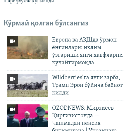
Шарифхўжаев ушланди
Кўрмай қолган бўлсангиз
Европа ва АҚШда ўрмон
ёнғинлари: иқлим
ўзгариши янги хавфларни
кучайтирмоқда
Wildberries’га янги зарба,
Трамп Эрон бўйича баёнот
қилди
OZODNEWS: Мирзиёев
Қирғизистонда —
Чашмадан пенсия
битимигача | Украинага