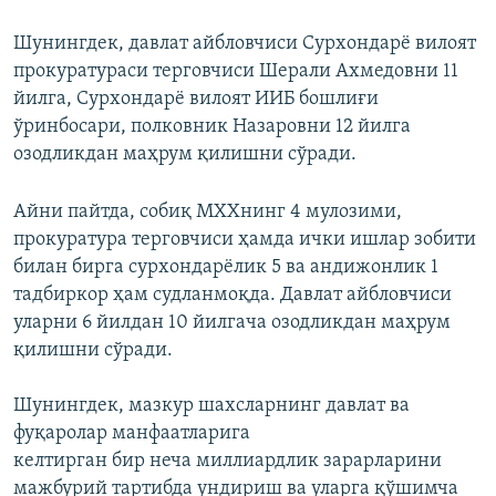
Шунингдек, давлат айбловчиси Сурхондарё вилоят
прокуратураси терговчиси Шерали Ахмедовни 11
йилга, Сурхондарё вилоят ИИБ бошлиғи
ўринбосари, полковник Назаровни 12 йилга
озодликдан маҳрум қилишни сўради.
Айни пайтда, собиқ МХХнинг 4 мулозими,
прокуратура терговчиси ҳамда ички ишлар зобити
билан бирга сурхондарёлик 5 ва андижонлик 1
тадбиркор ҳам судланмоқда. Давлат айбловчиси
уларни 6 йилдан 10 йилгача озодликдан маҳрум
қилишни сўради.
Шунингдек, мазкур шахсларнинг давлат ва
фуқаролар манфаатларига
келтирган бир неча миллиардлик зарарларини
мажбурий тартибда ундириш ва уларга қўшимча