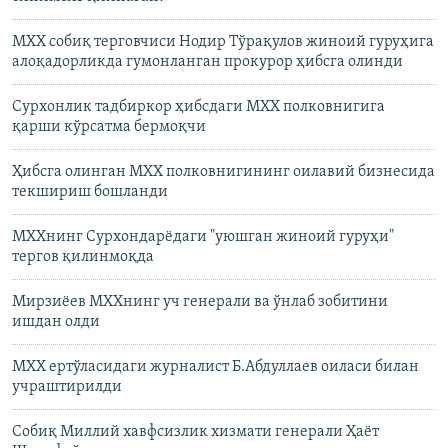
МХХ собиқ терговчиси Нодир Тўрақулов жиноий гуруҳига
алоқадорликда гумонланган прокурор ҳибсга олинди
Сурхонлик тадбиркор ҳибсдаги МХХ полковнигига
қарши кўрсатма бермоқчи
Ҳибсга олинган МХХ полковнигининг оилавий бизнесида
текшириш бошланди
МХХнинг Сурхондарëдаги "уюшган жиноий гуруҳи"
тергов қилинмоқда
Мирзиëев МХХнинг уч генерали ва ўнлаб зобитини
ишдан олди
МХХ ертўласидаги журналист Б.Абдуллаев оиласи билан
учраштирилди
Собиқ Миллий хавфсизлик хизмати генерали Ҳаёт