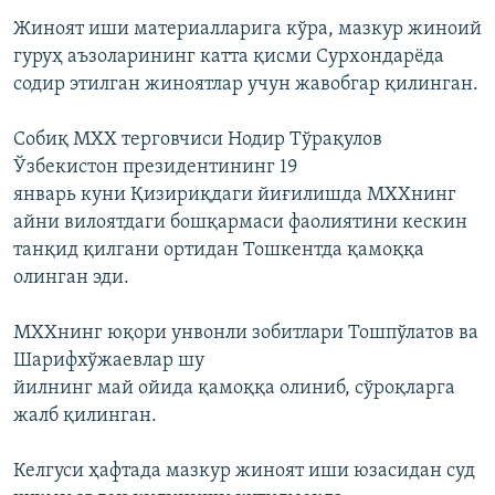
Жиноят иши материалларига кўра, мазкур жиноий
гуруҳ аъзоларининг катта қисми Сурхондарёда
содир этилган жиноятлар учун жавобгар қилинган.
Собиқ МХХ терговчиси Нодир Тўрақулов
Ўзбекистон президентининг 19
январь куни Қизириқдаги йиғилишда МХХнинг
айни вилоятдаги бошқармаси фаолиятини кескин
танқид қилгани ортидан Тошкентда қамоққа
олинган эди.
МХХнинг юқори унвонли зобитлари Тошпўлатов ва
Шарифхўжаевлар шу
йилнинг май ойида қамоққа олиниб, сўроқларга
жалб қилинган.
Келгуси ҳафтада мазкур жиноят иши юзасидан суд