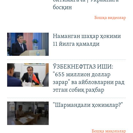
босқин
Бошқа видеолар
Наманган шаҳар ҳокими
11 йилга қамалди
ЎЗБЕКНЕФТГАЗ ИШИ:
"655 миллион доллар
зарар" ва айбловларни рад
этган собиқ раҳбар
"Шармандали ҳокимлар?"
Бошқа мақолалар