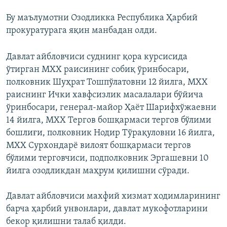
Бу маълумотни Озодликка Республика Ҳарбий
прокуратурага яқин манбадан олди.
Давлат айбловчиси суднинг қора курсисида
ўтирган МХХ раисининг собиқ ўринбосари,
полковник Шуҳрат Тошпўлатовни 12 йилга, МХХ
раиснинг Ички хавфсизлик масалалари бўйича
ўринбосари, генерал-майор Ҳаёт Шарифхўжаевни
14 йилга, МХХ Тергов бошқармаси тергов бўлими
бошлиғи, полковник Нодир Тўрақуловни 16 йилга,
МХХ Сурхондарё вилоят бошқармаси тергов
бўлими терговчиси, подполковник Эргашевни 10
йилга озодликдан маҳрум қилишни сўради.
Давлат айбловчиси махфий хизмат ходимларининг
барча ҳарбий унвонлари, давлат мукофотларини
бекор қилишни талаб қилди.