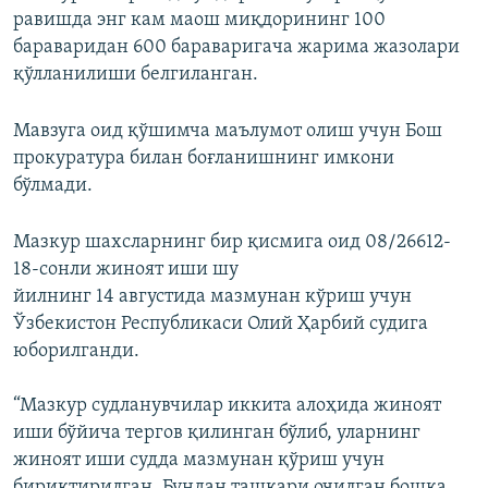
равишда энг кам маош миқдорининг 100
бараваридан 600 бараваригача жарима жазолари
қўлланилиши белгиланган.
Мавзуга оид қўшимча маълумот олиш учун Бош
прокуратура билан боғланишнинг имкони
бўлмади.
Мазкур шахсларнинг бир қисмига оид 08/26612-
18-сонли жиноят иши шу
йилнинг 14 августида мазмунан кўриш учун
Ўзбекистон Республикаси Олий Ҳарбий судига
юборилганди.
“Мазкур судланувчилар иккита алоҳида жиноят
иши бўйича тергов қилинган бўлиб, уларнинг
жиноят иши судда мазмунан қўриш учун
бириктирилган. Бундан ташқари очилган бошқа