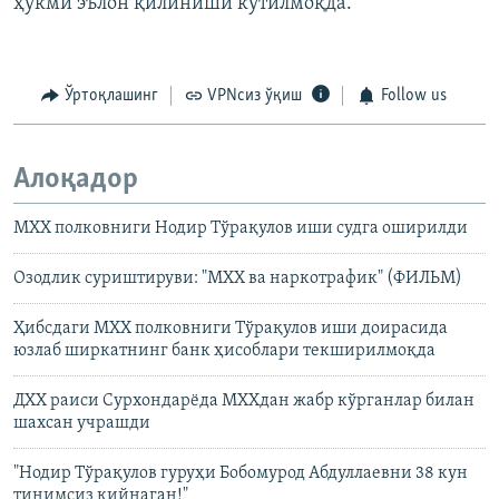
ҳукми эълон қилиниши кутилмоқда.
Ўртоқлашинг
VPNсиз ўқиш
Follow us
Алоқадор
МХХ полковниги Нодир Тўрақулов иши судга оширилди
Озодлик суриштируви: "МХХ ва наркотрафик" (ФИЛЬМ)
Ҳибсдаги МХХ полковниги Тўрақулов иши доирасида
юзлаб ширкатнинг банк ҳисоблари текширилмоқда
ДХХ раиси Сурхондарёда МХХдан жабр кўрганлар билан
шахсан учрашди
"Нодир Тўрақулов гуруҳи Бобомурод Абдуллаевни 38 кун
тинимсиз қийнаган!"