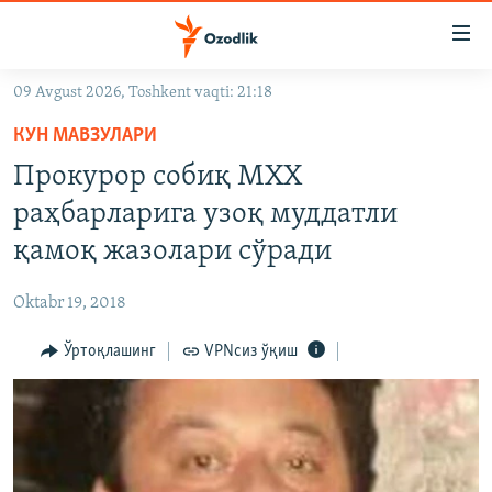
Линклар
Бош
мавзуларга
09 Avgust 2026, Toshkent vaqti: 21:18
ўтинг
OZODLIK SURISHTIRUVLARI
Асосий
КУН МАВЗУЛАРИ
OZODVIDEO
навигацияга
Прокурор собиқ МХХ
ўтинг
OZODARXIV
раҳбарларига узоқ муддатли
Қидиришга
ўтинг
қамоқ жазолари сўради
На русском
Oktabr 19, 2018
ИЖТИМОИЙ ТАРМОҚЛАР
Ўртоқлашинг
VPNсиз ўқиш
Озодлик бошқа тилларда