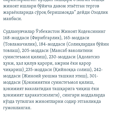
жиноят ишлари бўйича давом этаётган тергов
жараёнларида сўроқ беришмоқда” дейди Озодлик
манбаси.
Судланувчилар Ўзбекистон Жиноят Кодексининг
168-моддаси (Фирибгарлик), 165-моддаси
(Товламачилик), 184-моддаси (Солиқлардан бўйин
товлаш), 205-моддаси (Мансаб ваколатини
суиистеъмол қилиш), 230-моддаси (Адолатсиз
ҳукм, ҳал қилув қарори, ажрим ёки қарор
чиқариш)¸235-моддаси (Қийноққа солиш), 242-
моддаси (Жиноий уюшма ташкил этиш), 301-
моддаси (Ҳокимиятни суиистеъмол қилиш,
ҳокимият ваколатидан ташқарига чиқиш ёки
ҳокимият ҳаракатсизлиги)¸ сингари моддаларда
кўзда тутилган жиноятларни содир этганликда
гумонланган.