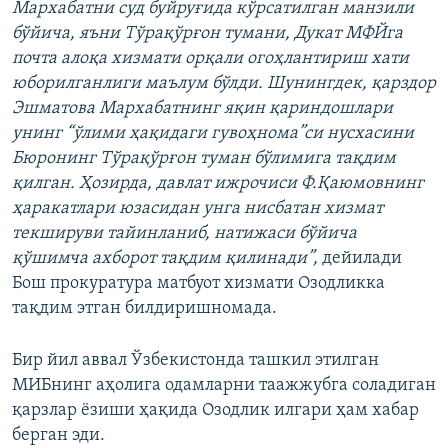
Мархабатни суд буйруғида кўрсатилган манзили
бўйича, яъни Тўрақўрғон тумани, Дукат МФЙга
почта алоқа хизмати орқали огоҳлантириш хати
юборилганлиги маълум бўлди. Шунингдек, қарздор
Эшматова Мархабатнинг яқин қариндошлари
унинг “ўлими ҳақидаги гувоҳнома”си нусхасини
Бюронинг Тўрақўрғон туман бўлимига тақдим
қилган. Ҳозирда, давлат ижрочиси Ф.Қаюмовнинг
ҳаракатлари юзасидан унга нисбатан хизмат
текшируви тайинланиб, натижаси бўйича
қўшимча ахборот тақдим қилинади”,
дейилади
Бош прокуратура матбуот хизмати Озодликка
тақдим этган билдиришномада.
Бир йил аввал Ўзбекистонда ташкил этилган
МИБнинг аҳолига одамларни таажжубга соладиган
қарзлар ёзиши ҳақида Озодлик илгари ҳам хабар
берган эди.