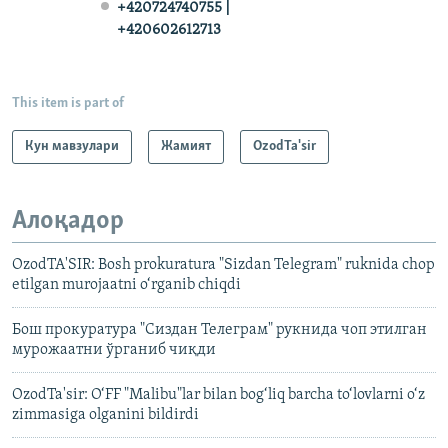
+420724740755 |
+420602612713
This item is part of
Кун мавзулари
Жамият
OzodTa'sir
Алоқадор
OzodTA'SIR: Bosh prokuratura "Sizdan Telegram" ruknida chop
etilgan murojaatni o‘rganib chiqdi
Бош прокуратура "Сиздан Телеграм" рукнида чоп этилган
мурожаатни ўрганиб чиқди
OzodTa'sir: O‘FF "Malibu"lar bilan bog‘liq barcha to‘lovlarni o‘z
zimmasiga olganini bildirdi