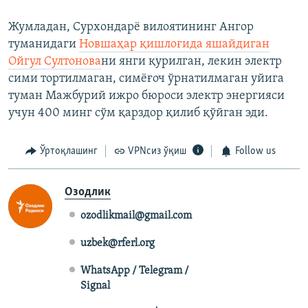
Жумладан, Сурхондарё вилоятининг Ангор
туманидаги
Новшаҳар қишлоғида яшайдиган
Ойгул Султонова
ни янги қурилган, лекин электр
сими тортилмаган, симёғоч ўрнатилмаган уйига
туман Мажбурий ижро бюроси электр энергияси
учун 400 минг сўм қарздор қилиб қўйган эди.
Ўртоқлашинг
VPNсиз ўқиш
Follow us
Озодлик
ozodlikmail@gmail.com
uzbek@rferl.org
WhatsApp / Telegram /
Signal