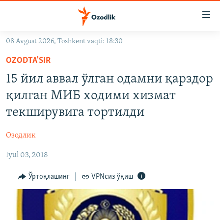
Линклар
Бош
мавзуларга
08 Avgust 2026, Toshkent vaqti: 18:30
ўтинг
OZODLIK SURISHTIRUVLARI
Асосий
OZODTA'SIR
OZODVIDEO
навигацияга
15 йил аввал ўлган одамни қарздор
ўтинг
OZODARXIV
қилган МИБ ходими хизмат
Қидиришга
ўтинг
текширувига тортилди
На русском
Озодлик
ИЖТИМОИЙ ТАРМОҚЛАР
Iyul 03, 2018
Ўртоқлашинг
VPNсиз ўқиш
Озодлик бошқа тилларда