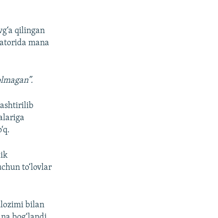
vg‘a qilingan
 qatorida mana
olmagan”.
ashtirilib
alariga
‘q.
lik
chun to‘lovlar
ulozimi bilan
ana bog‘landi.