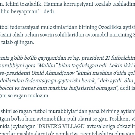
n. Ichini tozaladik. Hamma korrupsiyani tozalab tashlad
libu beryapman" - dedi.
tbol federatsiyasi mulozimlaridan birining Ozodlikka aytis
‘asini olish uchun sovrin sohiblaridan avtomobil narxining 
h talab qilingan.
miz g‘olib bo‘lib qaytganidan so‘ng, prezident 21 futbolchin
 murabbiyni qora “Malibu” bilan taqdirlagan edi. Lekin ikki
tse-prezidenti Umid Ahmadjonov “kimki mashina o‘zida qolis
ollaridan federatsiyaga qaytarishi kerak¸” deb aytdi. Shu
tbolchi va trener ham mashina hujjatlarini olmagan”,
dedi i
ini so‘ragan mulozim.
lishini so‘ragan futbol murabbiylaridan yana birining aytis
‘tgan bo‘lsa ham avtomobillar puli ularni sotgan Toshkent v
ida joylashgan "DRIVER'S VILLAGE" avtosaloniga o‘tkazil
renerlar mashinalarni o‘z nomlariga rasmiylashtira olmagan