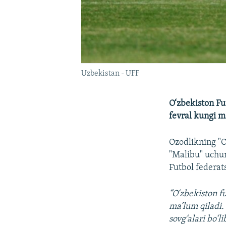
Uzbekistan - UFF
O‘zbekiston Fut
fevral kungi m
Ozodlikning "O
"Malibu" uchun
Futbol federat
“O‘zbekiston f
ma’lum qiladi.
sovg‘alari bo‘