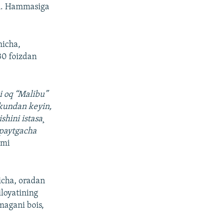
im. Hammasiga
hicha,
30 foizdan
i oq “Malibu”
 kundan keyin,
hini istasa¸
 paytgacha
smi
hicha, oradan
iloyatining
magani bois,
.