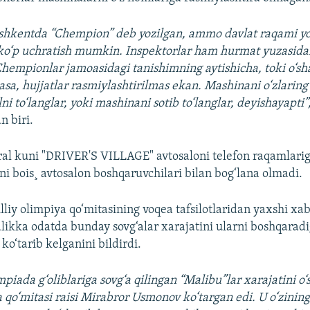
shkentda “Chempion” deb yozilgan, ammo davlat raqami yo
ko‘p uchratish mumkin. Inspektorlar ham hurmat yuzasida
Chempionlar jamoasidagi tanishimning aytishicha, toki o‘sh
masa, hujjatlar rasmiylashtirilmas ekan. Mashinani o‘zlarin
ni to‘langlar, yoki mashinani sotib to‘langlar, deyishayapti”
 biri.
ral kuni "DRIVER'S VILLAGE" avtosaloni telefon raqamlari
i bois¸ avtosalon boshqaruvchilari bilan bog‘lana olmadi.
lliy olimpiya qo‘mitasining voqea tafsilotlaridan yaxshi xa
ikka odatda bunday sovg‘alar xarajatini ularni boshqaradi
 ko‘tarib kelganini bildirdi.
mpiada g‘oliblariga sovg‘a qilingan “Malibu”lar xarajatini o
a qo‘mitasi raisi Mirabror Usmonov ko‘targan edi. U o‘zinin