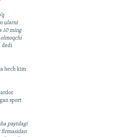
‘q
n ularni
a 10 ming
g olmoqchi
,
dedi
ga hech kim
bardor
gan sport
‘sha paytdagi
g firmasidan