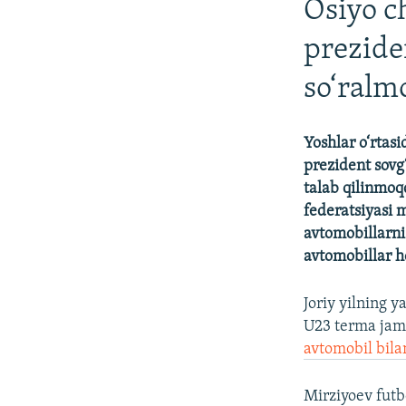
Osiyo c
prezide
so‘ralm
Yoshlar o‘rtas
prezident sovg
talab qilinmoq
federatsiyasi 
avtomobillarni
avtomobillar h
Joriy yilning y
U23 terma jamo
avtomobil bila
Mirziyoev futbo