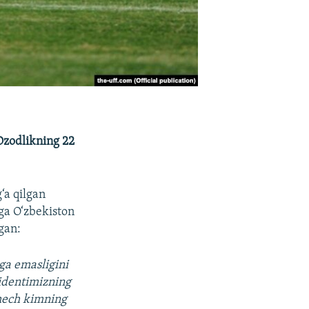
 Ozodlikning 22
‘a qilgan
a O‘zbekiston
gan:
ga emasligini
zidentimizning
 hech kimning