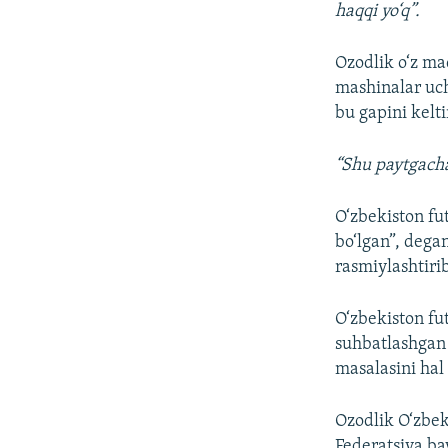
haqqi yo‘q”.
Ozodlik o‘z ma
mashinalar uch
bu gapini kelti
“Shu paytgacha
O‘zbekiston fu
bo‘lgan”, dega
rasmiylashtirib
O‘zbekiston fu
suhbatlashgan 
masalasini hal 
Ozodlik O‘zbeki
Federatsiya bay