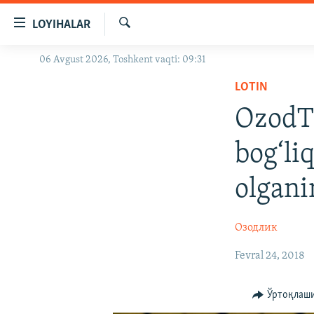
Линклар
LOYIHALAR
Бош
мавзуларга
Излаш
06 Avgust 2026, Toshkent vaqti: 09:31
OZODLIK SURISHTIRUVLARI
ўтинг
Асосий
LOTIN
OZODVIDEO
навигацияга
OzodTa
OZODARXIV
ўтинг
Қидиришга
bog‘li
ўтинг
olgani
Озодлик
Fevral 24, 2018
Ўртоқлаш