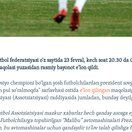
bol federatsiyasi o‘z saytida 23 fevral, kech soat 20.30 da
aqolasi yuzasidan rasmiy bayonot e’lon qildi.
siyo chempioni bo‘lgan yosh futbolchilardan prezident sovg
 pul so‘ralmoqda" sarlavhasi ostida
e’lon qilingan
maqolasig
siyasi (Assotsiatsiyasi) raddiyasida jumladan, bunday deyil
utbol Assotsiatsiyasi mazkur xabarlar hech qanday asosga e
 Futbolchilarga topshirilgan “Malibu” avtomashinalari Pre
lib, bu avtomashinalar uchun qandaydir to‘lov talab qilishga