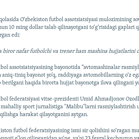
qolasida O‘zbekiston futbol assotsiatsiyasi mulozimining so
un 10 ming dollar talab qilinayotgani to‘g‘risidagi gaplari
rgan edi:
 biror nafar futbolchi va trener ham mashina hujjatlarini 
tbol assotsiatsiyasining bayonotida “avtomashinalar rasmiyl
n aniq-tiniq bayonot yo‘q, raddiyaga avtomobillarning o‘z eg
 berilgani haqida birorta hujjat bayonotga ilova qilingani yo
tbol federatsiyasi vitse-prezidenti Umid Ahmadjonov Ozod
mahalliy sport jurnalistiga "Malibu"larni rasmiylashtirish u
qilishga harakat qilayotganini aytgan.
ston futbol federatsiyasining ismi sir qolishini so‘ragan m
onoti e’lon qilinganidan so‘ng, ya’ni 23 fevral kechqurun y