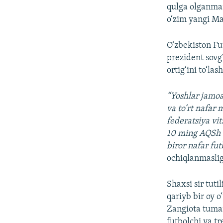
qulga olganma
o‘zim yangi Ma
O‘zbekiston Fu
prezident sovg
ortig‘ini to‘las
“Yoshlar jamoa
va to‘rt nafar
federatsiya vi
10 ming AQSh d
biror nafar fu
ochiqlanmaslig
Shaxsi sir tuti
qariyb bir oy o
Zangiota tuman
futbolchi va t