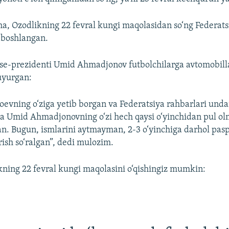
ha, Ozodlikning 22 fevral kungi maqolasidan so‘ng Federat
 boshlangan.
tse-prezidenti Umid Ahmadjonov futbolchilarga avtomobill
uyurgan:
oevning o‘ziga yetib borgan va Federatsiya rahbarlari unda
a Umid Ahmadjonovning o‘zi hech qaysi o‘yinchidan pul ol
an. Bugun, ismlarini aytmayman, 2-3 o‘yinchiga darhol pas
rish so‘ralgan”, dedi mulozim.
ning 22 fevral kungi maqolasini o‘qishingiz mumkin: