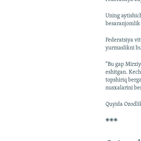
Uning aytishic
besaranjomlik
Federatsiya vi
yurmaslikni b
“Bu gap Mirziy
eshitgan. Kech
topshiriq berg
nusxalarini be
Quyida Ozodlik
***