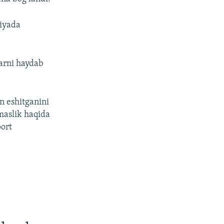
siyada
arni haydab
n eshitganini
maslik haqida
port