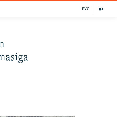
РУС
an
mmasiga