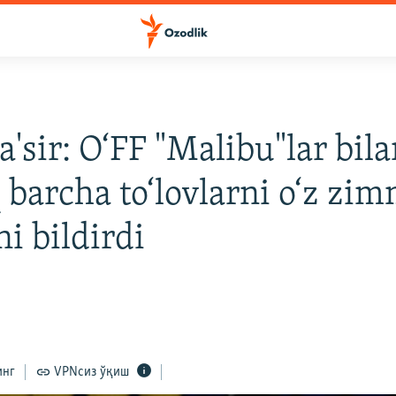
'sir: O‘FF "Malibu"lar bil
q barcha to‘lovlarni o‘z zi
ni bildirdi
инг
VPNсиз ўқиш