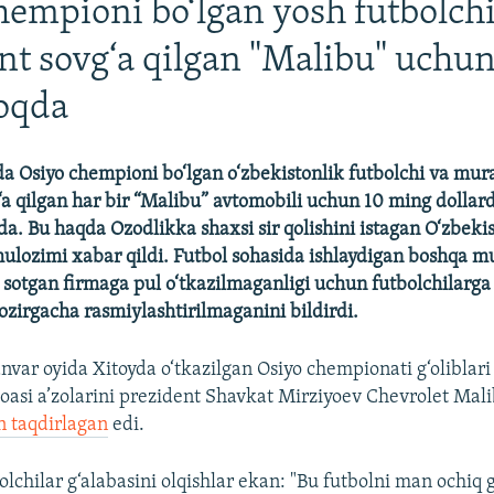
hempioni bo‘lgan yosh futbolch
nt sovg‘a qilgan "Malibu" uchun
oqda
ida Osiyo chempioni bo‘lgan o‘zbekistonlik futbolchi va mu
‘a qilgan har bir “Malibu” avtomobili uchun 10 ming dollard
da. Bu haqda Ozodlikka shaxsi sir qolishini istagan O‘zbeki
mulozimi xabar qildi. Futbol sohasida ishlaydigan boshqa 
 sotgan firmaga pul o‘tkazilmaganligi uchun futbolchilarga
ozirgacha rasmiylashtirilmaganini bildirdi.
anvar oyida Xitoyda o‘tkazilgan Osiyo chempionati g‘oliblari
asi a’zolarini prezident Shavkat Mirziyoev Chevrolet Mal
n taqdirlagan
edi.
lchilar g‘alabasini olqishlar ekan: "Bu futbolni man ochiq 