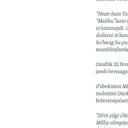
“Hozir ham To
“Malibu”larni 
to‘xtatmaydi. 
dollarni to‘la
bo‘lsang bu pul
murabbiylardan
Ozodlik 22 fev
javob bermagan
O‘zbekiston Mi
mulozimi Ozodl
federatsiyalari
“2016 yilgi Oli
Milliy olimpiy