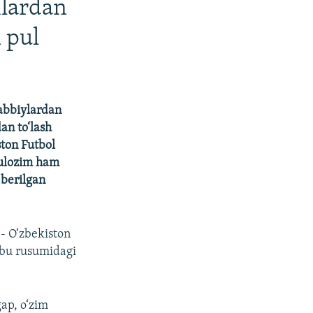
ilardan
 pul
rabbiylardan
an to‘lash
ston Futbol
mulozim ham
 berilgan
 - O‘zbekiston
ibu rusumidagi
gap, o‘zim