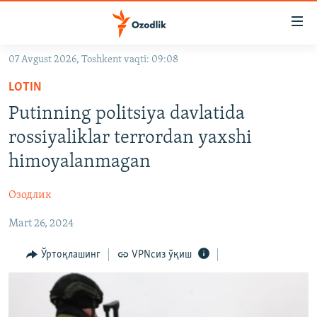
Линклар
Бош
мавзуларга
07 Avgust 2026, Toshkent vaqti: 09:08
ўтинг
OZODLIK SURISHTIRUVLARI
Асосий
LOTIN
OZODVIDEO
навигацияга
Putinning politsiya davlatida
ўтинг
OZODARXIV
rossiyaliklar terrordan yaxshi
Қидиришга
ўтинг
himoyalanmagan
На русском
Озодлик
ИЖТИМОИЙ ТАРМОҚЛАР
Mart 26, 2024
Ўртоқлашинг
VPNсиз ўқиш
Озодлик бошқа тилларда