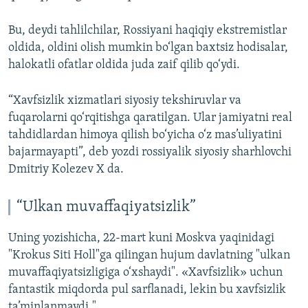
Bu, deydi tahlilchilar, Rossiyani haqiqiy ekstremistlar
oldida, oldini olish mumkin bo‘lgan baxtsiz hodisalar,
halokatli ofatlar oldida juda zaif qilib qo‘ydi.
“Xavfsizlik xizmatlari siyosiy tekshiruvlar va
fuqarolarni qo‘rqitishga qaratilgan. Ular jamiyatni real
tahdidlardan himoya qilish bo‘yicha o‘z mas’uliyatini
bajarmayapti”, deb yozdi rossiyalik siyosiy sharhlovchi
Dmitriy Kolezev X da.
“Ulkan muvaffaqiyatsizlik”
Uning yozishicha, 22-mart kuni Moskva yaqinidagi
"Krokus Siti Holl"ga qilingan hujum davlatning "ulkan
muvaffaqiyatsizligiga o‘xshaydi". «Xavfsizlik» uchun
fantastik miqdorda pul sarflanadi, lekin bu xavfsizlik
ta’minlanmaydi."