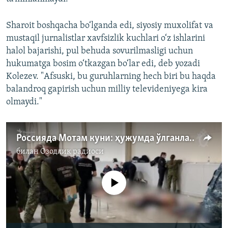
Sharoit boshqacha bo‘lganda edi, siyosiy muxolifat va
mustaqil jurnalistlar xavfsizlik kuchlari o‘z ishlarini
halol bajarishi, pul behuda sovurilmasligi uchun
hukumatga bosim o‘tkazgan bo‘lar edi, deb yozadi
Kolezev. "Afsuski, bu guruhlarning hech biri bu haqda
balandroq gapirish uchun milliy televideniyega kira
olmaydi."
Россияда Мотам куни: ҳужумда ўлганлар сони 150 дан ошди
билан
Озодлик радиоси
Айни дамда медиа-манба мавжуд эмас