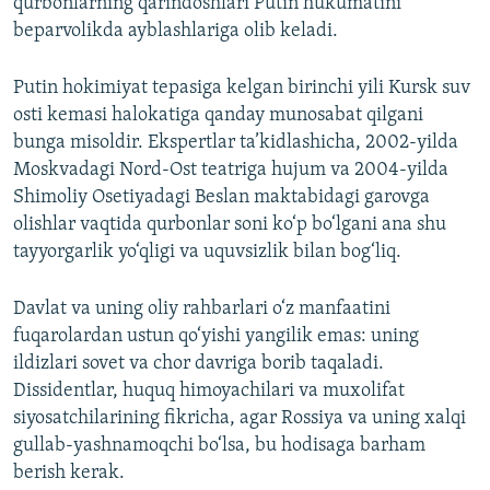
qurbonlarning qarindoshlari Putin hukumatini
beparvolikda ayblashlariga olib keladi.
Putin hokimiyat tepasiga kelgan birinchi yili Kursk suv
osti kemasi halokatiga qanday munosabat qilgani
bunga misoldir. Ekspertlar ta’kidlashicha, 2002-yilda
Moskvadagi Nord-Ost teatriga hujum va 2004-yilda
Shimoliy Osetiyadagi Beslan maktabidagi garovga
olishlar vaqtida qurbonlar soni ko‘p bo‘lgani ana shu
tayyorgarlik yo‘qligi va uquvsizlik bilan bog‘liq.
Davlat va uning oliy rahbarlari o‘z manfaatini
fuqarolardan ustun qo‘yishi yangilik emas: uning
ildizlari sovet va chor davriga borib taqaladi.
Dissidentlar, huquq himoyachilari va muxolifat
siyosatchilarining fikricha, agar Rossiya va uning xalqi
gullab-yashnamoqchi bo‘lsa, bu hodisaga barham
berish kerak.