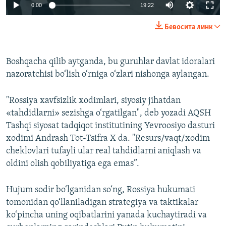
Auto
0:00
19:22
240p
Бевосита линк
360p
Auto
240p
360p
480p
480p
Boshqacha qilib aytganda, bu guruhlar davlat idoralari
nazoratchisi bo‘lish o‘rniga o‘zlari nishonga aylangan.
720p
720p
1080p
1080p
"Rossiya xavfsizlik xodimlari, siyosiy jihatdan
«tahdidlarni» sezishga o‘rgatilgan", deb yozadi AQSH
Tashqi siyosat tadqiqot institutining Yevroosiyo dasturi
xodimi Andrash Tot-Tsifra X da. "Resurs/vaqt/xodim
cheklovlari tufayli ular real tahdidlarni aniqlash va
oldini olish qobiliyatiga ega emas”.
Hujum sodir bo‘lganidan so‘ng, Rossiya hukumati
tomonidan qo‘llaniladigan strategiya va taktikalar
ko‘pincha uning oqibatlarini yanada kuchaytiradi va