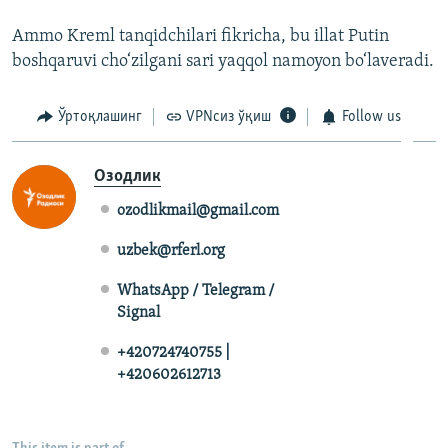
Ammo Kreml tanqidchilari fikricha, bu illat Putin
boshqaruvi cho‘zilgani sari yaqqol namoyon bo‘laveradi.
Ўртоқлашинг
VPNсиз ўқиш
Follow us
Озодлик
ozodlikmail@gmail.com
uzbek@rferl.org
WhatsApp / Telegram /
Signal
+420724740755 |
+420602612713