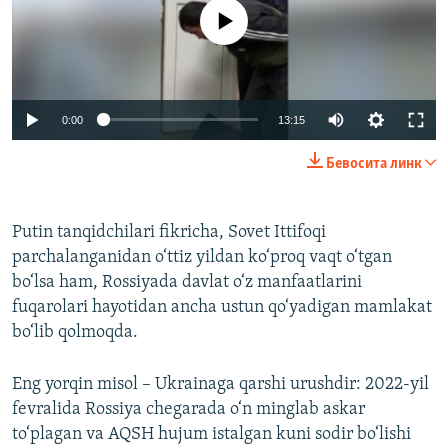
Айни дамда медиа-манба мавжуд эмас
Auto
0:00
13:15
240p
Бевосита линк
360p
Auto
240p
360p
480p
480p
Putin tanqidchilari fikricha, Sovet Ittifoqi
parchalanganidan o‘ttiz yildan ko‘proq vaqt o‘tgan
720p
720p
1080p
bo‘lsa ham, Rossiyada davlat o‘z manfaatlarini
1080p
fuqarolari hayotidan ancha ustun qo‘yadigan mamlakat
bo‘lib qolmoqda.
Eng yorqin misol – Ukrainaga qarshi urushdir: 2022-yil
fevralida Rossiya chegarada o‘n minglab askar
to‘plagan va AQSH hujum istalgan kuni sodir bo‘lishi