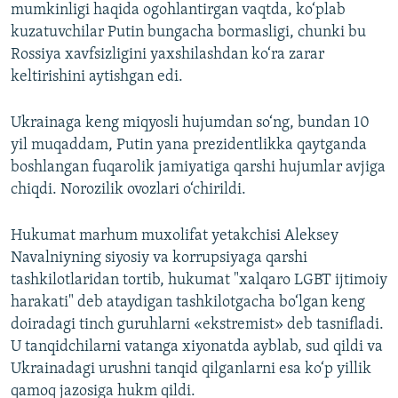
mumkinligi haqida ogohlantirgan vaqtda, ko‘plab
kuzatuvchilar Putin bungacha bormasligi, chunki bu
Rossiya xavfsizligini yaxshilashdan ko‘ra zarar
keltirishini aytishgan edi.
Ukrainaga keng miqyosli hujumdan so‘ng, bundan 10
yil muqaddam, Putin yana prezidentlikka qaytganda
boshlangan fuqarolik jamiyatiga qarshi hujumlar avjiga
chiqdi. Norozilik ovozlari o‘chirildi.
Hukumat marhum muxolifat yetakchisi Aleksey
Navalniyning siyosiy va korrupsiyaga qarshi
tashkilotlaridan tortib, hukumat "xalqaro LGBT ijtimoiy
harakati" deb ataydigan tashkilotgacha bo‘lgan keng
doiradagi tinch guruhlarni «ekstremist» deb tasnifladi.
U tanqidchilarni vatanga xiyonatda ayblab, sud qildi va
Ukrainadagi urushni tanqid qilganlarni esa ko‘p yillik
qamoq jazosiga hukm qildi.