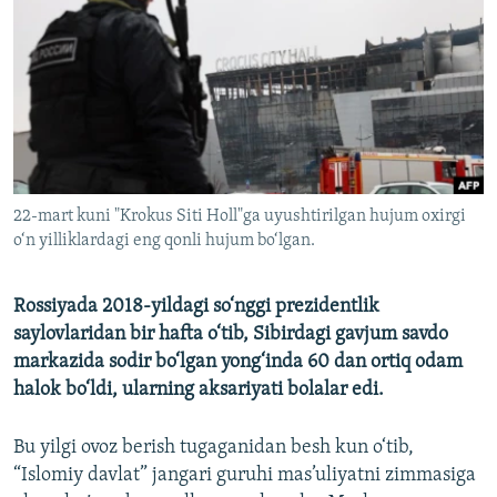
22-mart kuni "Krokus Siti Holl"ga uyushtirilgan hujum oxirgi
o‘n yilliklardagi eng qonli hujum bo‘lgan.
Rossiyada 2018-yildagi so‘nggi prezidentlik
saylovlaridan bir hafta o‘tib, Sibirdagi gavjum savdo
markazida sodir bo‘lgan yong‘inda 60 dan ortiq odam
halok bo‘ldi, ularning aksariyati bolalar edi.
Bu yilgi ovoz berish tugaganidan besh kun o‘tib,
“Islomiy davlat” jangari guruhi mas’uliyatni zimmasiga