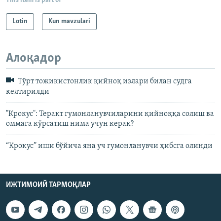
This item is part of
Lotin
Kun mavzulari
Алоқадор
Тўрт тожикистонлик қийноқ излари билан судга
келтирилди
"Крокус": Теракт гумонланувчиларини қийноққа солиш ва
оммага кўрсатиш нима учун керак?
“Крокус” иши бўйича яна уч гумонланувчи ҳибсга олинди
ИЖТИМОИЙ ТАРМОҚЛАР