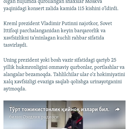
olgan hujumda qurollangan shaxslar Moskva
yaqinidagi konsert zalida kamida 115 kishini o‘ldirdi.
Kreml prezident Vladimir Putinni najotkor, Sovet
Ittifoqi parchalanganidan keyin barqarorlik va
xavfsizlikni ta’minlagan kuchli rahbar sifatida
tasvirlaydi.
Uning prezident yoki bosh vazir sifatidagi qariyb 25
yillik hukmronligini ommaviy qurbonlar, portlashlar va
alangalar bezamoqda. Tahlilchilar ular o‘z hokimiyatini
xalq xavfsizligi evaziga saqlab qolishga urinayotganini
aytmoqda.
Тўрт тожикистонлик қийноқ излари билан судга келтирилди
билан
Озодлик радиоси