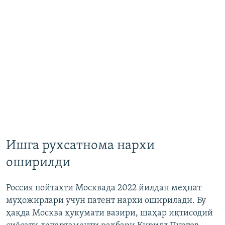
Ишга рухсатнома нархи
оширилди
Россия пойтахти Москвада 2022 йилдан меҳнат
муҳожирлари учун патент нархи оширилади. Бу
ҳақда Москва ҳукумати вазири, шаҳар иқтисодий