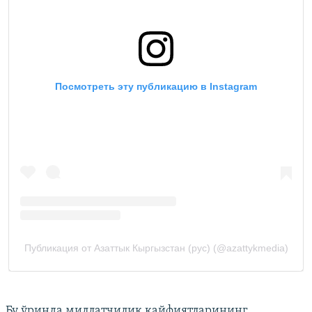
Бу ўринда миллатчилик кайфиятларининг