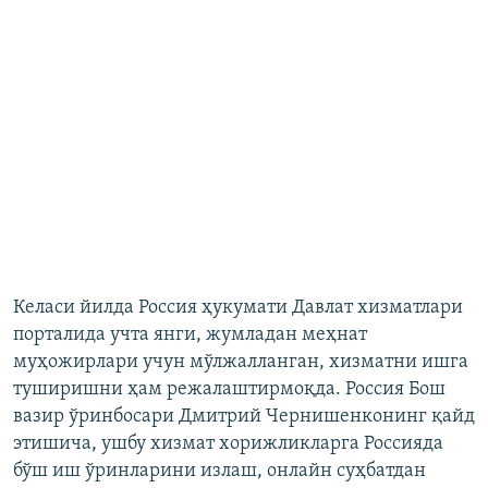
Келаси йилда Россия ҳукумати Давлат хизматлари
порталида учта янги, жумладан меҳнат
муҳожирлари учун мўлжалланган, хизматни ишга
туширишни ҳам режалаштирмоқда. Россия Бош
вазир ўринбосари Дмитрий Чернишенконинг қайд
этишича, ушбу хизмат хорижликларга Россияда
бўш иш ўринларини излаш, онлайн суҳбатдан