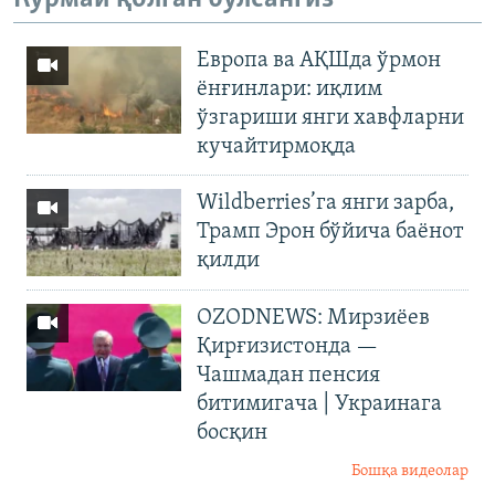
Европа ва АҚШда ўрмон
ёнғинлари: иқлим
ўзгариши янги хавфларни
кучайтирмоқда
Wildberries’га янги зарба,
Трамп Эрон бўйича баёнот
қилди
OZODNEWS: Мирзиёев
Қирғизистонда —
Чашмадан пенсия
битимигача | Украинага
босқин
Бошқа видеолар