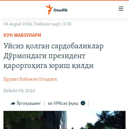
Линклар
Бош
мавзуларга
06 Avgust 2026, Toshkent vaqti: 13:32
ўтинг
OZODLIK SURISHTIRUVLARI
Асосий
КУН МАВЗУЛАРИ
OZODVIDEO
навигацияга
Уйсиз қолган сардобаликлар
ўтинг
OZODARXIV
Дўрмондаги президент
Қидиришга
ўтинг
қароргоҳига юриш қилди
На русском
Ҳурмат Бобожон/Озодлик
ИЖТИМОИЙ ТАРМОҚЛАР
Dekabr 03, 2020
Ўртоқлашинг
VPNсиз ўқиш
Озодлик бошқа тилларда