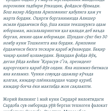
норозилик тадбири ўтказдик, фойдаси бўлмади.
Бош вазир Абдулла Ариповнинг қабулига ҳам уч
марта бордик. Оҳирги борганимизда Алишер
исмли ёрдамчиси бор, ўша киши текширувга одам
юбораман, масалаларингни ҳал қилади деб ваъда
берган, лекин одам юбормади. Шундан сўнг биз 30
ноябр куни Тошкентга яна бордик. Ариповни
ёрдамчиси бизга тескари қараб жўнаворди. Бақир
чақир қилиб қолавердик. Булардан фойда йўқ,
деган ўйда кейин "Қорасув-1"га, президент
қароргоҳига қараб йўл олдик. Яна ишимиз битмаса
яна келамиз. Чунки совуқда одамлар кўчада
қолган, кимдир плёнкалардан чодир қуриб,
кимдир боғча ёки мактабда жон сақлаяпти.
Жорий йилнинг 1 май куни Сирдарё вилоятидаги
Сардоба сув омборида рўй берган техноген фалокат