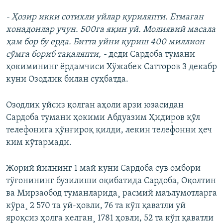
- Ҳозир икки сотихли уйлар қуриляпти. Етмаган
хонадонлар учун. 500га яқин уй. Молиявий масала
ҳам бор бу ерда. Битта уйни қуриш 400 миллион
сўмга бориб тақаляпти, -
деди Сардоба тумани
ҳокимининг ёрдамчиси Хўжабек Сатторов 3 декабр
куни Озодлик билан суҳбатда.
Озодлик уйсиз қолган аҳоли арзи юзасидан
Сардоба тумани ҳокими Абдуазим Ҳидиров қўл
телефонига қўнғироқ қилди, лекин телефонни ҳеч
ким кўтармади.
Жорий йилнинг 1 май куни Сардоба сув омбори
тўғонининг бузилиши оқибатида Сардоба, Оқолтин
ва Мирзаобод туманларида¸ расмий маълумотларга
кўра¸ 2 570 та уй-ҳовли, 76 та кўп қаватли уй
яроқсиз ҳолга келган¸ 1781 ҳовли, 52 та кўп қаватли