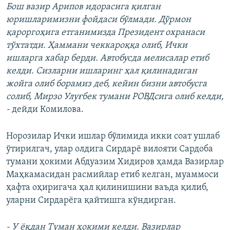
Бош вазир Арипов идорасига қилган
юришларимизни фойдаси бўлмади. Дўрмон
қароргоҳига етганимизда Президент охранаси
тўхтатди. Ҳаммани чеккароққа олиб, Ички
ишларга хабар берди. Автобусда мелисалар етиб
келди. Сизларни ишларинг ҳал қилинадиган
жойга олиб борамиз деб, кейин бизни автобусга
солиб, Мирзо Улуғбек тумани РОВДсига олиб келди,
-
дейди Комилова.
Норозилар Ички ишлар бўлимида икки соат ушлаб
ўтирилгач, улар олдига Сирдарё вилояти Сардоба
тумани ҳокими Абдуазим Хидиров ҳамда Вазирлар
Маҳкамасидан расмийлар етиб келган, муаммоси
ҳафта оҳиригача ҳал қилинишини ваъда қилиб,
уларни Сирдарёга қайтишга кўндирган.
- У ёқдан Туман ҳокими келди. Вазирлар