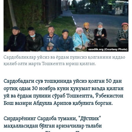
Сардобаликлар уйсиз ва ёрдам пулисиз қолганини иддао
қилиб олти марта Тошкентга юриш қилган.
Сардобадаги сув тошқинида уйсиз қолган 50 дан
ортиқ одам 30 ноябрь куни ҳукумат ваъда қилган
уй ва ёрдам пулини сўраб Тошкентга, Ўзбекистон
Бош вазири Абдулла Арипов қабулига борган.
Сирдарёнинг Сардоба тумани, "Дўстлик"
маҳалласидан бўлган​ аризачилар талаби