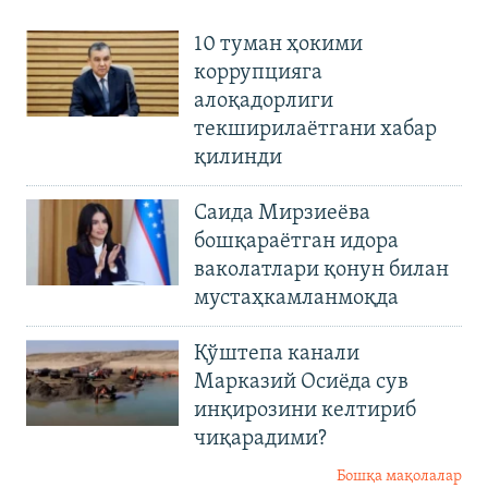
10 туман ҳокими
коррупцияга
алоқадорлиги
текширилаётгани хабар
қилинди
Саида Мирзиеёва
бошқараётган идора
ваколатлари қонун билан
мустаҳкамланмоқда
Қўштепа канали
Марказий Осиёда сув
инқирозини келтириб
чиқарадими?
Бошқа мақолалар