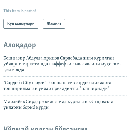
This item is part of
Кун мавзулари
Жамият
Алоқадор
Бош вазир Абдулла Арипов Сардобада янги қурилган
уйларни тарқатишда шаффофлик масаласини муҳокама
қилмоқда
"Сардоба City шоуси"– бошпанасиз сардобаликларга
топширилмаган уйлар президентга "топширилди"
Мирзиёев Сирдарё вилоятида қурилган кўп қаватли
уйларни бориб кўрди
Кўрмай қолган бўлсангиз