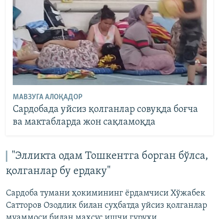
МАВЗУГА АЛОҚАДОР
Сардобада уйсиз қолганлар совуқда боғча
ва мактабларда жон сақламоқда
"Элликта одам Тошкентга борган бўлса,
қолганлар бу ердаку"
Сардоба тумани ҳокимининг ёрдамчиси Хўжабек
Сатторов Озодлик билан суҳбатда уйсиз қолганлар
муаммоси билан махсус ишчи гуруҳи