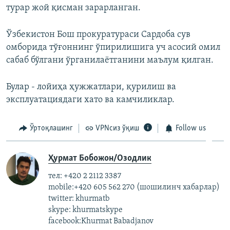
турар жой қисман зарарланган.
Ўзбекистон Бош прокуратураси Сардоба сув
омборида тўғоннинг ўпирилишига уч асосий омил
сабаб бўлгани ўрганилаётганини маълум қилган.
Булар - лойиҳа ҳужжатлари, қурилиш ва
эксплуатациядаги хато ва камчиликлар.
Ўртоқлашинг
VPNсиз ўқиш
Follow us
Ҳурмат Бобожон/Озодлик
тел: +420 2 2112 3387
mobile:+420 605 562 270 (шошилинч хабарлар)
twitter: khurmatb
skype: khurmatskype
facebook:Khurmat Babadjanov