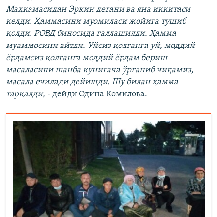
Маҳкамасидан Эркин дегани ва яна иккитаси
келди. Ҳаммасини муомиласи жойига тушиб
қолди. РОВД биносида галлашилди. Ҳамма
муаммосини айтди. Уйсиз қолганга уй, моддий
ёрдамсиз қолганга моддий ёрдам бериш
масаласини шанба кунигача ўрганиб чиқамиз,
масала ечилади дейишди. Шу билан ҳамма
тарқалди, -
дейди Одина Комилова.