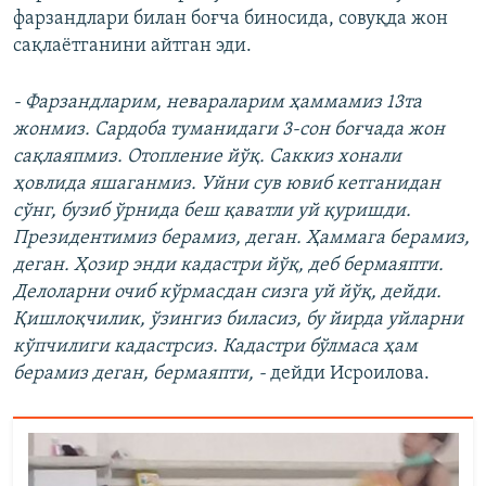
фарзандлари билан боғча биносида, совуқда жон
сақлаётганини айтган эди.
- Фарзандларим, невараларим ҳаммамиз 13та
жонмиз. Сардоба туманидаги 3-сон боғчада жон
сақлаяпмиз. Отопление йўқ. Саккиз хонали
ҳовлида яшаганмиз. Уйни сув ювиб кетганидан
сўнг, бузиб ўрнида беш қаватли уй қуришди.
Президентимиз берамиз, деган. Ҳаммага берамиз,
деган. Ҳозир энди кадастри йўқ, деб бермаяпти.
Делоларни очиб кўрмасдан сизга уй йўқ, дейди.
Қишлоқчилик, ўзингиз биласиз, бу йирда уйларни
кўпчилиги кадастрсиз. Кадастри бўлмаса ҳам
берамиз деган, бермаяпти, -
дейди Исроилова.