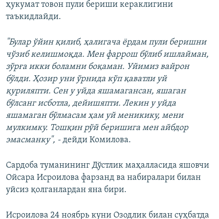
ҳукумат товон пули бериши кераклигини
таъкидлайди.
"Булар ўйин қилиб, ҳалигача ёрдам пули беришни
чўзиб келишмоқда. Мен фаррош бўлиб ишлайман,
зўрға икки боламни боқаман. Уйимиз вайрон
бўлди. Ҳозир уни ўрнида кўп қаватли уй
қуриляпти. Сен у уйда яшамагансан, яшаган
бўлсанг исботла, дейишяпти. Лекин у уйда
яшамаган бўлмасам ҳам уй меникику, мени
мулкимку. Тошқин рўй беришига мен айбдор
эмасманку", -
дейди Комилова.
Сардоба туманининг Дўстлик маҳалласида яшовчи
Ойсара Исроилова фарзанд ва набиралари билан
уйсиз қолганлардан яна бири.
Исроилова 24 ноябрь куни Озодлик билан суҳбатда