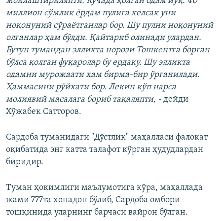
жойлаштириляпти. Кўчада қолган одам йўқ. 40
миллион сўмлик ёрдам пулига келсак уни
ноқонуний сўраётганлар бор. Шу пулни ноқонуний
олганлар ҳам бўлди. Қайтариб олинади улардан.
Бутун тумандан элликта норози Тошкентга борган
бўлса қолган фуқаролар бу ердаку. Шу элликта
одамни мурожаати ҳам бирма-бир ўрганилади.
Ҳаммасини рўйхати бор. Лекин кўп нарса
молиявий масалага бориб тақаляпти, -
дейди
Хўжабек Сатторов.
Сардоба туманидаги "Дўстлик" маҳалласи фалокат
оқибатида энг катта талафот кўрган ҳудудлардан
биридир.
Туман ҳокимлиги маълумотига кўра, маҳаллада
жами 777та хонадон бўлиб, Сардоба омбори
тошқинида уларнинг барчаси вайрон бўлган.