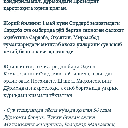
қондирилмагач, Дўрмондаги Президент
қароргоҳига юриш қилган.
Жорий йилнинг 1 май куни Сирдарё вилоятидаги
Сардоба сув омборида рўй берган техноген фалокат
оқибатида Сардоба, Оқолтин, Мирзаобод
туманларидаги минглаб аҳоли уйларини сув ювиб
кетиб, бошпанасиз қолган эди.​
Юриш иштирокчиларидан бири Одина
Комилованинг Озодликка айтишича, элликдан
ортиқ одам Президент Шавкат Мирзиёевнинг
Дўрмондаги қароргоҳига етиб борганида уларни
қўриқлаш хизмати тўхтатган.
- Сув тошқинида уйсиз кўчада қолган 56 одам
Дўрмонга бордик. Чунки бундан олдин
Мустақиллик майдонига, Вазирлар Маҳкамаси,