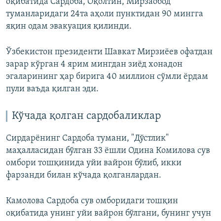
оқибатида Сардоба, Оқолтин, Мирзаобод
туманларидаги 24та аҳоли пунктидан 90 мингга
яқин одам эвакуация қилинди.​
Ўзбекистон президенти Шавкат Мирзиёев офатдан
зарар кўрган 4 ярим мингдан зиёд хонадон
эгаларининг ҳар бирига 40 миллион сўмли ёрдам
пули ваъда қилган эди.
Кўчада қолган сардобаликлар
Сирдарёнинг Сардоба тумани, "Дўстлик"
маҳалласидан бўлган 33 ёшли Одина Комилова сув
омбори тошқинида уйи вайрон бўлиб, икки
фарзанди билан кўчада қолганлардан.
Камолова Сардоба сув омборидаги тошқин
оқибатида унинг уйи вайрон бўлгани, бунинг учун