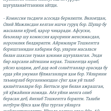
шуғулланаётганини айтди.
- Комиссия тасдиғи асосида бериляпти. Вилоятдан,
Олий Мажлисдан келган ишчи гуруҳ бор. Шулар бу
масалани кўриб, қарор чиқаради. Афсуски,
баъзилар шу комиссия қарорини менсимасдан,
норозилик билдиряпти. Айримлари Тошкентга
боришганидан хабарим бор, уларни масаласи
билан шахсан туман ҳокими шуғулланган. Энди
бир нарсани айтишим керак. Тошкентда юриб,
уйсиз қолдим, деб дод-вой солаётганлар орасида бу
ерда уйи умуман бўлмаганлари ҳам бор. Уйларини
таъмирлаб берганимиздан сўнг ҳам уй талаб
қилаётганлари бор. Биттаси эри билан ажрашган,
уй хўжайини номида. Аёл уйни менга олиб
берасан деб, йиғлаб Тошкентга боряпти. Талаби
нотўғри бўлса ҳам бўш турган уйларга