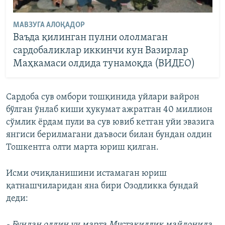
МАВЗУГА АЛОҚАДОР
Ваъда қилинган пулни ололмаган
сардобаликлар иккинчи кун Вазирлар
Маҳкамаси олдида тунамоқда (ВИДЕО)
Сардоба сув омбори тошқинида уйлари вайрон
бўлган ўнлаб киши ҳукумат ажратган 40 миллион
сўмлик ёрдам пули ва сув ювиб кетган уйи эвазига
янгиси берилмагани даъвоси билан бундан олдин
Тошкентга олти марта юриш қилган.
Исми очиқланишини истамаган юриш
қатнашчиларидан яна бири Озодликка бундай
деди:
- Бундан олдин уч марта Мустақиллик майдонида