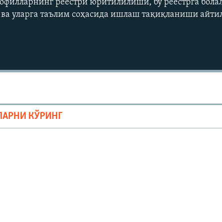
офилларнинг реестри юритилилиши, бу реестрга бола
ва уларга таълим соҳасида ишлаш тақиқланиши айти
Auto
240p
360p
ЛАРНИ КЎРИНГ
720p
1080p