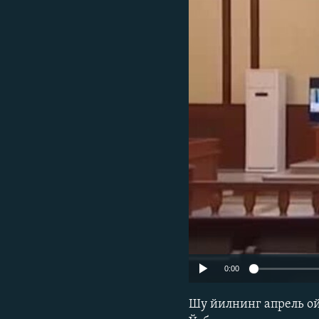
0:00
Шу йилнинг апрель о