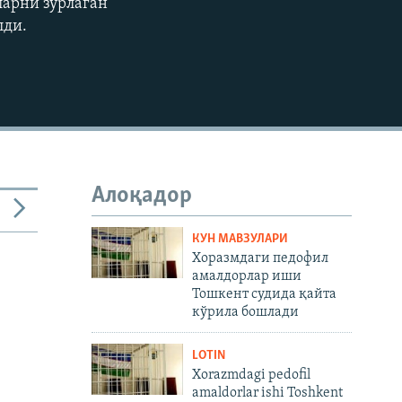
ларни зўрлаган
лди.
480p
720p
1080p
480p
Алоқадор
КУН МАВЗУЛАРИ
Хоразмдаги педофил
амалдорлар иши
Тошкент судида қайта
кўрила бошлади
LOTIN
Xorazmdagi pedofil
amaldorlar ishi Toshkent