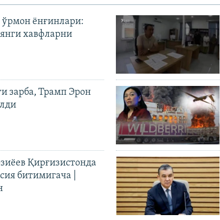
 ўрмон ёнғинлари:
янги хавфларни
ги зарба, Трамп Эрон
илди
иёев Қирғизистонда
ия битимигача |
н