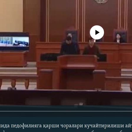
Айни дамда медиа-манба мавжу
йида педофилияга қарши чоралари кучайтирилиши ай