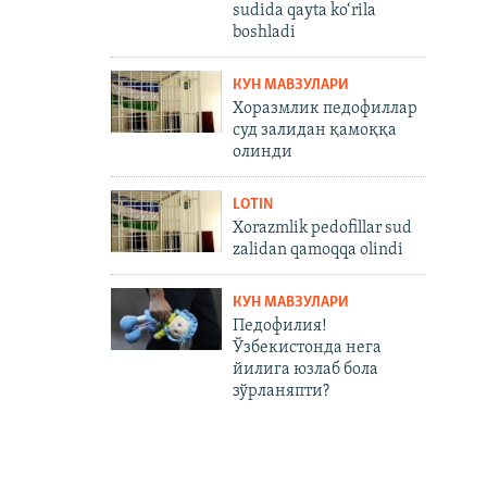
sudida qayta ko‘rila
boshladi
КУН МАВЗУЛАРИ
Хоразмлик педофиллар
суд залидан қамоққа
олинди
LOTIN
Xorazmlik pedofillar sud
zalidan qamoqqa olindi
КУН МАВЗУЛАРИ
Педофилия!
Ўзбекистонда нега
йилига юзлаб бола
зўрланяпти?