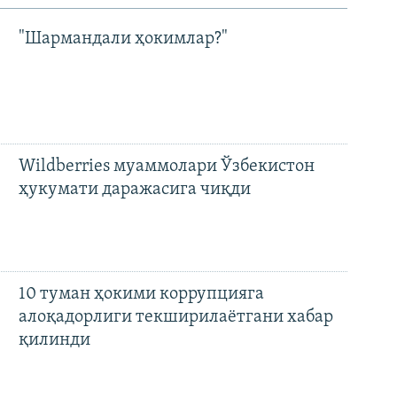
"Шармандали ҳокимлар?"
Wildberries муаммолари Ўзбекистон
ҳукумати даражасига чиқди
10 туман ҳокими коррупцияга
алоқадорлиги текширилаётгани хабар
қилинди