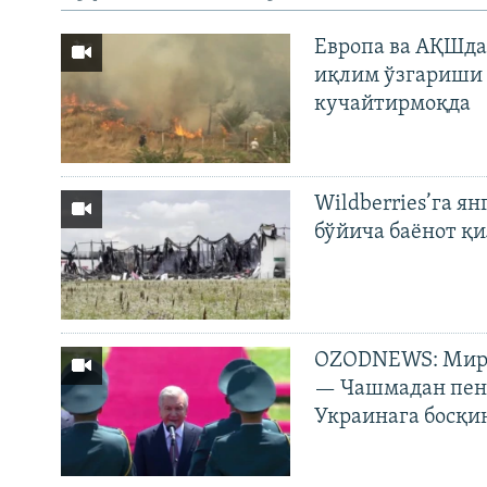
Европа ва АҚШда
иқлим ўзгариши 
кучайтирмоқда
Wildberries’га ян
бўйича баёнот қ
OZODNEWS: Мирз
— Чашмадан пенс
Украинага босқи