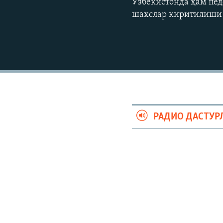
Ўзбекистонда ҳам пед
шахслар киритилиши 
РАДИО ДАСТУР