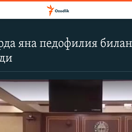
да яна педофилия билан
ди