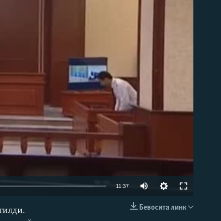
д эмас
Auto
11:37
240p
Бевосита линк
тилди.
КИРИТИШ (EMBED)
360p