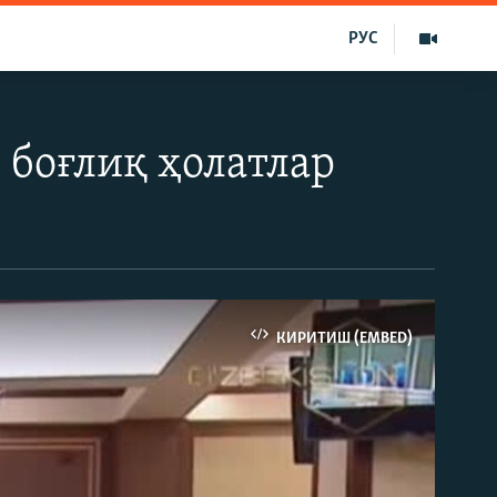
РУС
 боғлиқ ҳолатлар
КИРИТИШ (EMBED)