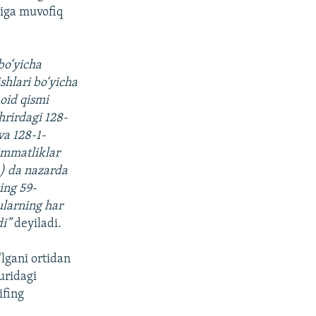
riga muvofiq
bo‘yicha
shlari bo‘yicha
oid qismi
hrirdagi 128-
va 128-1-
immatliklar
h) da nazarda
ning 59-
ularning har
di”
deyiladi.
lgani ortidan
uridagi
ifing