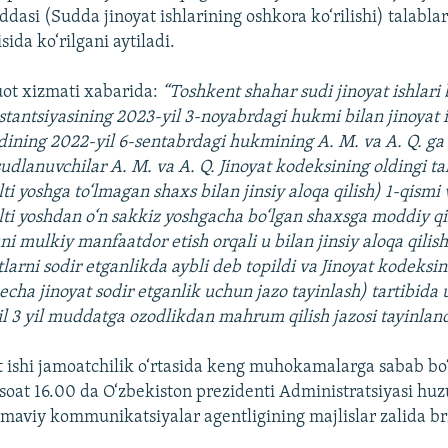
dasi (Sudda jinoyat ishlarining oshkora ko‘rilishi) talabla
sida ko‘rilgani aytiladi.
uot xizmati xabarida:
“Toshkent shahar sudi jinoyat ishlari 
nstantsiyasining 2023-yil 3-noyabrdagi hukmi bilan jinoyat i
ining 2022-yil 6-sentabrdagi hukmining A. M. va A. Q. ga 
sudlanuvchilar A. M. va A. Q. Jinoyat kodeksining oldingi ta
ti yoshga to‘lmagan shaxs bilan jinsiy aloqa qilish) 1-qismi 
lti yoshdan o‘n sakkiz yoshgacha bo‘lgan shaxsga moddiy q
ni mulkiy manfaatdor etish orqali u bilan jinsiy aloqa qilis
tlarni sodir etganlikda aybli deb topildi va Jinoyat kodeksi
echa jinoyat sodir etganlik uchun jazo tayinlash) tartibida 
sil 3 yil muddatga ozodlikdan mahrum qilish jazosi tayinlan
 ishi jamoatchilik o‘rtasida keng muhokamalarga sabab bo‘
soat 16.00 da O‘zbekiston prezidenti Administratsiyasi huz
aviy kommunikatsiyalar agentligining majlislar zalida br