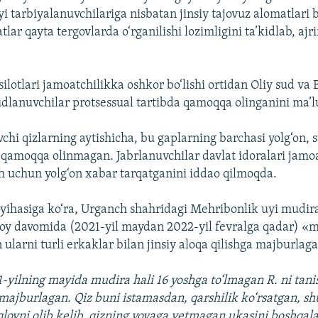
 tarbiyalanuvchilariga nisbatan jinsiy tajovuz alomatlari b
ar qayta tergovlarda o‘rganilishi lozimligini ta’kidlab, ajr
ilotlari jamoatchilikka oshkor bo‘lishi ortidan Oliy sud va 
dlanuvchilar protsessual tartibda qamoqqa olinganini ma’l
vchi qizlarning aytishicha, bu gaplarning barchasi yolg‘on, 
qamoqqa olinmagan. Jabrlanuvchilar davlat idoralari jamo
ish uchun yolg‘on xabar tarqatganini iddao qilmoqda.
yihasiga ko‘ra, Urganch shahridagi Mehribonlik uyi mudira
0 oy davomida (2021-yil maydan 2022-yil fevralga qadar) «
ularni turli erkaklar bilan jinsiy aloqa qilishga majburlag
-yilning mayida mudira hali 16 yoshga to‘lmagan R. ni tanis
 majburlagan. Qiz buni istamasdan, qarshilik ko‘rsatgan, 
lovni olib kelib, qizning voyaga yetmagan ukasini boshqala