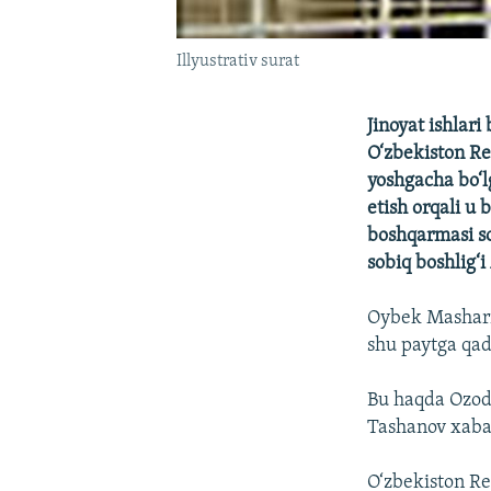
Illyustrativ surat
Jinoyat ishlar
O‘zbekiston Re
yoshgacha bo‘
etish orqali u 
boshqarmasi so
sobiq boshlig‘
Oybek Masharip
shu paytga qad
Bu haqda Ozodl
Tashanov xabar
O‘zbekiston Re