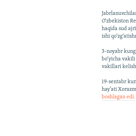
Jabrlanuvchila
O‘zbekiston Re
haqida sud ajr
ishi qo‘zg‘atish
3-noyabr kungi
bo‘yicha vaki
vakillari kelish
19-sentabr kun
hay’ati Xorazmd
boshlagan edi.