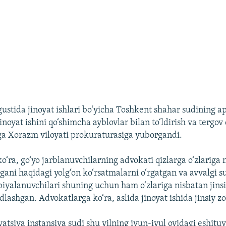
gustida jinoyat ishlari bo‘yicha Toshkent shahar sudining ap
jinoyat ishini qo‘shimcha ayblovlar bilan to‘ldirish va tergov
a Xorazm viloyati prokuraturasiga yuborgandi.
‘ra, go‘yo jarblanuvchilarning advokati qizlarga o‘zlariga n
lgani haqidagi yolg‘on ko‘rsatmalarni o‘rgatgan va avvalgi s
iyalanuvchilari shuning uchun ham o‘zlariga nisbatan jinsi
idlashgan. Advokatlarga ko‘ra, aslida jinoyat ishida jinsiy zo
atsiya instansiya sudi shu yilning iyun-iyul oyidagi eshitu