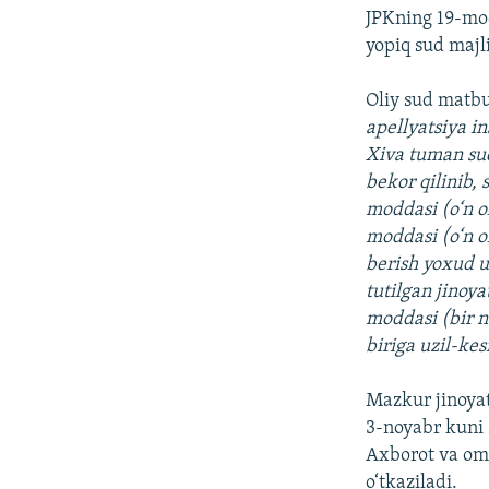
JPKning 19-mod
yopiq sud majli
Oliy sud matb
apellyatsiya i
Xiva tuman sud
bekor qilinib, 
moddasi (o‘n ol
moddasi (o‘n o
berish yoxud u
tutilgan jinoya
moddasi (bir n
biriga uzil-ke
Mazkur jinoyat
3-noyabr kuni 
Axborot va omm
o‘tkaziladi.