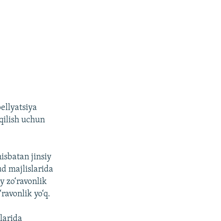
ellyatsiya
 qilish uchun
isbatan jinsiy
ud majlislarida
y zo‘ravonlik
‘ravonlik yo‘q.
vlarida