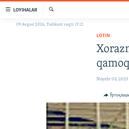
Линклар
LOYIHALAR
Бош
мавзуларга
Излаш
09 Avgust 2026, Toshkent vaqti: 17:12
OZODLIK SURISHTIRUVLARI
ўтинг
Асосий
LOTIN
OZODVIDEO
навигацияга
Xorazm
OZODARXIV
ўтинг
Қидиришга
qamoq
ўтинг
Noyabr 03, 2023
Ўртоқлаш