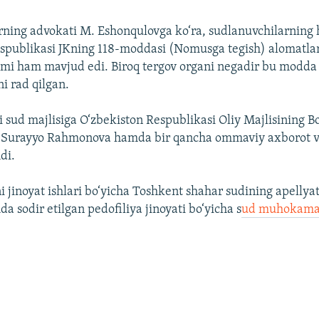
rning advokati M. Eshonqulovga ko‘ra, sudlanuvchilarning 
spublikasi JKning 118-moddasi (Nomusga tegish) alomatlar
imi ham mavjud edi. Biroq tergov organi negadir bu modda 
ni rad qilgan.
 sud majlisiga O‘zbekiston Respublikasi Oliy Majlisining B
li Surayyo Rahmonova hamda bir qancha ommaviy axborot vo
di.
i jinoyat ishlari bo‘yicha Toshkent shahar sudining apellya
a sodir etilgan pedofiliya jinoyati bo‘yicha s
ud muhokamal