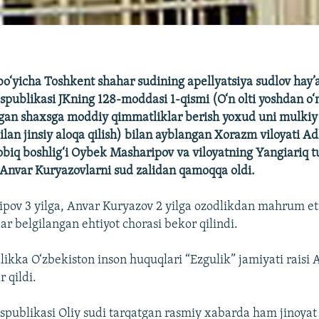
i bo‘yicha Toshkent shahar sudining apellyatsiya sudlov hay’
spublikasi JKning 128-moddasi 1-qismi (O‘n olti yoshdan o‘
lgan shaxsga moddiy qimmatliklar berish yoxud uni mulki
bilan jinsiy aloqa qilish) bilan ayblangan Xorazm viloyati Ad
biq boshlig‘i Oybek Masharipov va viloyatning Yangiariq 
i Anvar Kuryazovlarni sud zalidan qamoqqa oldi.
ov 3 yilga, Anvar Kuryazov 2 yilga ozodlikdan mahrum eti
ar belgilangan ehtiyot chorasi bekor qilindi.
ikka O‘zbekiston inson huquqlari “Ezgulik” jamiyati rais
 qildi.
spublikasi Oliy sudi tarqatgan rasmiy xabarda ham jinoyat 