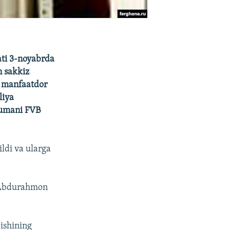
ati 3-noyabrda
n sakkiz
y manfaatdor
liya
tumani FVB
ldi va ularga
i Abdurahmon
ishining