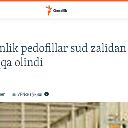
lik pedofillar sud zalidan
qa olindi
инг
VPNсиз ўқиш