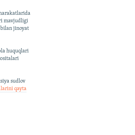
harakatlarida
i mavjudligi
bilan jinoyat
ola huquqlari
sitalari
tsiya sudlov
arini qayta