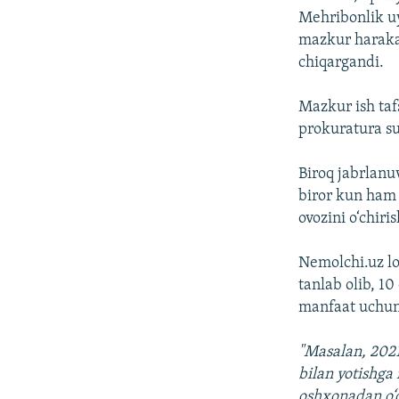
Mehribonlik uyi
mazkur harakatl
chiqargandi.
Mazkur ish tafs
prokuratura su
Biroq jabrlanu
biror kun ham 
ovozini o‘chir
Nemolchi.uz lo
tanlab olib, 1
manfaat uchun 
"Masalan, 2021
bilan yotishga
oshxonadan o‘q