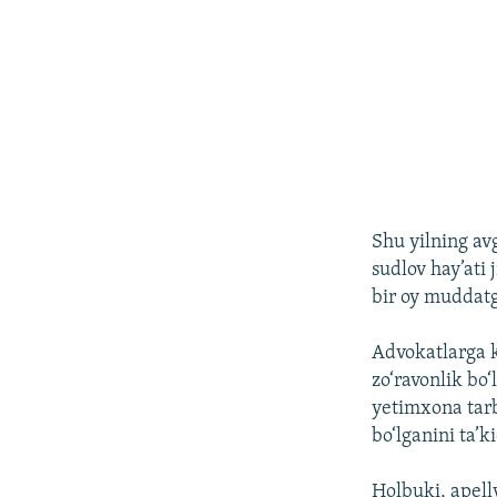
Shu yilning av
sudlov hay’ati 
bir oy muddatg
Advokatlarga ko
zo‘ravonlik bo‘
yetimxona tarb
bo‘lganini ta’k
Holbuki, apelly