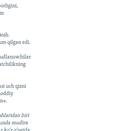
orligini,
im
Bosh
um qilgan edi.
sudlanuvchilar
atchilikning
si uch qizni
moddiy
an».
hlaridan biri
shunda mudira
r ko‘z o‘ngida