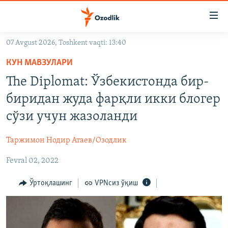
Линклар
Бош
мавзуларга
07 Avgust 2026, Toshkent vaqti: 13:40
ўтинг
OZODLIK SURISHTIRUVLARI
Асосий
КУН МАВЗУЛАРИ
OZODVIDEO
навигацияга
The Diplomat: Ўзбекистонда бир-
ўтинг
OZODARXIV
биридан жуда фарқли икки блогер
Қидиришга
ўтинг
сўзи учун жазоланди
На русском
Таржимон Нодир Атаев/Озодлик
ИЖТИМОИЙ ТАРМОҚЛАР
Fevral 02, 2022
Ўртоқлашинг
VPNсиз ўқиш
Озодлик бошқа тилларда