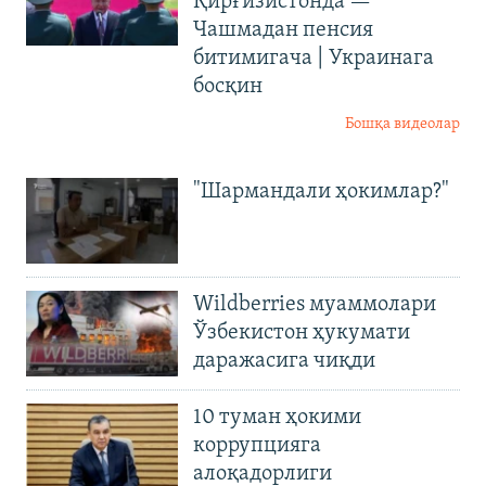
Қирғизистонда —
Чашмадан пенсия
битимигача | Украинага
босқин
Бошқа видеолар
"Шармандали ҳокимлар?"
Wildberries муаммолари
Ўзбекистон ҳукумати
даражасига чиқди
10 туман ҳокими
коррупцияга
алоқадорлиги