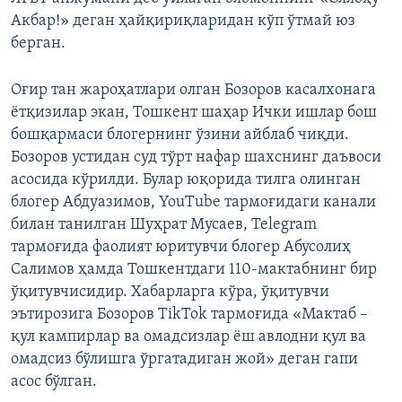
Акбар!» деган ҳайқириқларидан кўп ўтмай юз
берган.
Оғир тан жароҳатлари олган Бозоров касалхонага
ётқизилар экан, Тошкент шаҳар Ички ишлар бош
бошқармаси блогернинг ўзини айблаб чиқди.
Бозоров устидан суд тўрт нафар шахснинг даъвоси
асосида кўрилди. Булар юқорида тилга олинган
блогер Абдуазимов, YouTube тармоғидаги канали
билан танилган Шуҳрат Мусаев, Telegram
тармоғида фаолият юритувчи блогер Абусолиҳ
Салимов ҳамда Тошкентдаги 110-мактабнинг бир
ўқитувчисидир. Хабарларга кўра, ўқитувчи
эътирозига Бозоров TikTok тармоғида «Мактаб –
қул кампирлар ва омадсизлар ёш авлодни қул ва
омадсиз бўлишга ўргатадиган жой» деган гапи
асос бўлган.