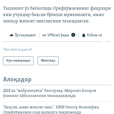
Ташкилот ўз баёнотида Орифхўжаевнинг фикрлари
ким учундир баҳсли бўлиши мумкинлиги, аммо
зинҳор жиноят эмаслигини таъкидлаган.
Ўртоқлашинг
VPNсиз ўқиш
Follow us
This item is part of
Кун мавзулари
Минтақа
Алоқадор
ДХХ ва "жабрланувчи" блогерлар. Миразиз Бозоров
ўзининг айбсизлигини таъкидламоқда
"Баҳсли, аммо жиноят эмас". HRW блогер Фозилхўжа
Орифхўжаевни озод қилишга чақирмоқда