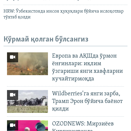
HRW: Ўзбекистонда инсон ҳуқуқлари бўйича ислоҳотлар
тўхтаб қолди
Кўрмай қолган бўлсангиз
Европа ва АҚШда ўрмон
ёнғинлари: иқлим
ўзгариши янги хавфларни
кучайтирмоқда
Wildberries’га янги зарба,
Трамп Эрон бўйича баёнот
қилди
OZODNEWS: Мирзиёев