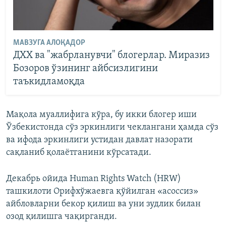
МАВЗУГА АЛОҚАДОР
ДХХ ва "жабрланувчи" блогерлар. Миразиз
Бозоров ўзининг айбсизлигини
таъкидламоқда
Мақола муаллифига кўра, бу икки блогер иши
Ўзбекистонда сўз эркинлиги чеклангани ҳамда сўз
ва ифода эркинлиги устидан давлат назорати
сақланиб қолаётганини кўрсатади.
Декабрь ойида Human Rights Watch (HRW)
ташкилоти Орифхўжаевга қўйилган «асоссиз»
айбловларни бекор қилиш ва уни зудлик билан
озод қилишга чақирганди.