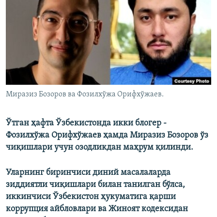
Миразиз Бозоров ва Фозилхўжа Орифхўжаев.
Ўтган ҳафта Ўзбекистонда икки блогер -
Фозилхўжа Орифхўжаев ҳамда Миразиз Бозоров ўз
чиқишлари учун озодликдан маҳрум қилинди.
Уларнинг биринчиси диний масалаларда
зиддиятли чиқишлари билан танилган бўлса,
иккинчиси Ўзбекистон ҳукуматига қарши
коррупция айбловлари ва Жиноят кодексидан