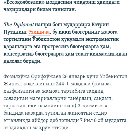
«Бесоқолбозлик» моддасини чиқариш ҳақидаги
чақириқлари билан танилган.
The Diplomat
нашри бош муҳаррири Кэтрин
Путцнинг
ёзишича
, бу икки блогернинг жазога
тортилгани Ўзбекистон ҳукумати экстремистик
қарашларга эга прогрессив блогерларга ҳам,
консерватив блогерларга ҳам тоқат қилмаслигидан
далолат беради.
Фозилхўжа Орифхўжаев 26 январь куни Ўзбекистон
Жиноят кодексининг 244-1-моддаси (жамоат
хавфсизлиги ва жамоат тартибига таҳдид
соладиган материалларни тайёрлаш, сақлаш,
тарқатиш ёки намойиш этиш) 3-қисми «г»
бандида назарда тутилган жиноятни содир
этганликда айбдор деб топилди 7 йил 6 ой муддатга
озодликдан маҳрум этилди.