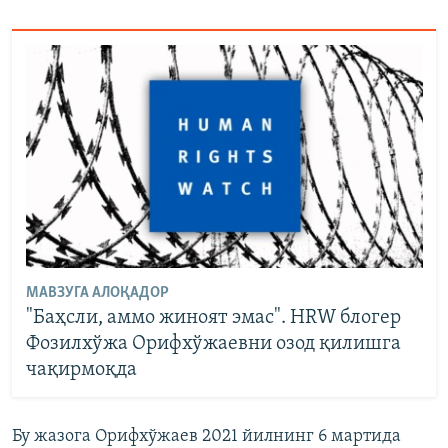
МАВЗУГА АЛОҚАДОР
"Баҳсли, аммо жиноят эмас". HRW блогер
Фозилхўжа Орифхўжаевни озод қилишга
чақирмоқда
Бу жазога Орифхўжаев 2021 йилнинг 6 мартида