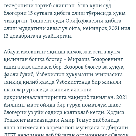
телефонини тортиб олишган. Ўша куни суд
блогерни 15 суткага ҳибсга олиш тўғрисида ҳукм
чиқарган. Тошкент суди Орифхўжаевни ҳибсга
олиш муддатини аввал уч ойга, кейинроқ 2021 йил
13 декабригача узайтирган.
Абдуазимовнинг яқинда қамоқ жазосига ҳукм
қилинган бошқа блогер – Миразиз Бозоровнинг
ишига ҳам алоқаси бор. Бозоров блогер ва ҳуқуқ
фаоли бўлиб, Ўзбекистон ҳукуматни очиқчасига
танқид қилиб ҳамда Ўзбекистонда бир жинсли
шахслар ўртасида жинсий алоқани
декриминаллаштиришга чақириб танилган. 2021
йилнинг март ойида бир гуруҳ номаълум шахс
блогерни ўз уйи олдида калтаклаб кетди. Ҳодиса
Тошкент марказидаги Амир Темур хиёбонида
япон анимеси ва корейс поп-мусиқаси тадбирини
ЛГБТ анжумани деб ўйлаган оломоннинг «Оллоҳу