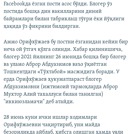
Facebookда ёзган пости асос бўлди. Блогер ўз
постида бошқа дин вакилларини диний
байрамлари билан табриклаш тўғри ёки йўқлиги
ҳақида ўз фикрини билдирган.
Аммо Орифхўжаев бу постни ёзганидан кейин бир
неча ой ўтгач қўлга олинди. Хабар қилинишича,
блогер 2021 йилнинг 26 июнида бошқа бир блогер
ва уламо Аброр Абдуазимов ваъз ўқиётган
Тошкентдаги «Тўхтабой» масжидига боради. У
ерда Орифхўжаев ҳукуматпараст блогер
Абдуазимовни (ижтимоий тармоқларда Аброр
Мухтор Алий тахаллуси билан танилган)
"иккиюзламачи" деб атайди.
28 июнь куни ички ишлар ходимлари
Орифхўжаевни чақиртириб, уни майда
безориликда айблаб, ҳибсга олишган ҳамда уяли