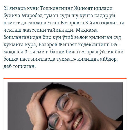
21 январь куни Тошкентнинг Жиноят ишлари
бўйича Миробод туман суди шу кунга қадар уй
қамоғида сақланаётган Бозоровга 3 йил озодликни
чеклаш жазосини тайинлади. Маҳкама
бошланганидан бир кун ўтиб эълон қилинган суд
ҳукмига кўра, Бозоров Жиноят кодексининг 139-
моддаси 3-қисми г-банди билан «ғаразгўйлик ёки
бошқа паст ниятларда туҳмат» қилишда айбдор,
деб топилган.