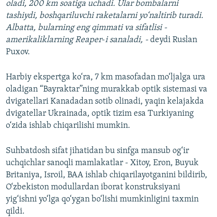
oladi, 200 km soatiga uchadi. Ular bombalarni
tashiydi, boshqariluvchi raketalarni yo‘naltirib turadi.
Albatta, bularning eng qimmati va sifatlisi -
amerikaliklarning
Reaper
-
i sanaladi, -
deydi Ruslan
Puxov.
Harbiy ekspertga ko‘ra, 7 km masofadan mo‘ljalga ura
oladigan “Bayraktar”ning murakkab optik sistemasi va
dvigatellari Kanadadan sotib olinadi, yaqin kelajakda
dvigatellar Ukrainada, optik tizim esa Turkiyaning
o‘zida ishlab chiqarilishi mumkin.
Suhbatdosh sifat jihatidan bu sinfga mansub og‘ir
uchqichlar sanoqli mamlakatlar - Xitoy, Eron, Buyuk
Britaniya, Isroil, BAA ishlab chiqarilayotganini bildirib,
O‘zbekiston modullardan iborat konstruksiyani
yig‘ishni yo‘lga qo‘ygan bo‘lishi mumkinligini taxmin
qildi.