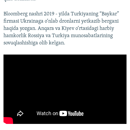
Bloomberg nashri 2019 - yilda Turkiyaning “Baykar”
firmasi Ukrainaga o‘nlab dronlarni yetkazib bergani
haqida yozgan. Anqara va Kiyev o‘rtasidagi harbiy
hamkorlik Rossiya va Turkiya munosabatlarining
sovuqlashishiga olib kelgan.