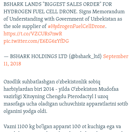
BSHARK LANDS "BIGGEST SALES ORDER" FOR
HYDROGEN FUEL CELL DRONE. Signs Memorandum
of Understanding with Government of Uzbekistan as
the sole supplier of
#HydrogenFuelCellDrone
.
https://t.co/VZCURs7nwR
pic.twitter.com/E6EG6zYfDG
— BSHARK HOLDINGS LTD (@bshark_ltd)
September
11, 2018
Ozodlik suhbatlashgan o‘zbekistonlik sobiq
harbiylardan biri 2014 - yilda O‘zbekiston Mudofaa
vazirligi Xitoyning Chengdu Pterodactyl I uzoq
masofaga ucha oladigan uchuvchisiz apparatlarini sotib
olganini yodga oldi.
Vazni 1100 kg bo‘lgan apparat 100 ot kuchiga ega va