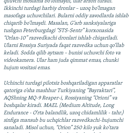
qiluvchi moslama bo‘lolmaydi, ular arzon turadi.
Ikkinchi turdagi harbiy dronlar – uzoq bo‘lmagan
masofaga uchuvchilari. Bularni oddiy zavodlarda ishlab
chiqarib bo‘lmaydi. Masalan, G‘arb sanksiyalariga
tushgan Peterburgdagi “STS-Sentr” korxonasida
“Orlan-10” razvedkachi dronlari ishlab chiqariladi.
Ularni Rossiya Suriyada faqat razvedka uchun qo‘llab
keladi. Sodda qilib aytsam – bunisi uchuvchi foto va
videokamera. Ular ham juda qimmat emas, chunki
hujum vositasi emas.
Uchinchi turdagi pilotsiz boshqariladigan apparatlar
qatoriga o‘sha mashhur Turkiyaning “Bayraktari”,
AQShning MQ-9
Reaper
-i
, Rossiyaning “Orioni” va
boshqalar kiradi. MAEL (
Medium Altitude, Long
Endurance - O‘rta balandlik, uzoq chidamlilik - tahr.)
sinfiga mansub bu uchqichlar razvedkachi-hujumchi
sanaladi. Misol uchun, “Orion” 250 kilo yuk ko‘tara