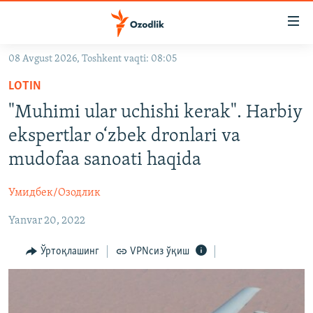
Линклар
Бош
мавзуларга
08 Avgust 2026, Toshkent vaqti: 08:05
ўтинг
OZODLIK SURISHTIRUVLARI
Асосий
LOTIN
OZODVIDEO
навигацияга
"Muhimi ular uchishi kerak". Harbiy
ўтинг
OZODARXIV
ekspertlar o‘zbek dronlari va
Қидиришга
ўтинг
mudofaa sanoati haqida
На русском
Умидбек/Озодлик
ИЖТИМОИЙ ТАРМОҚЛАР
Yanvar 20, 2022
Ўртоқлашинг
VPNсиз ўқиш
Озодлик бошқа тилларда