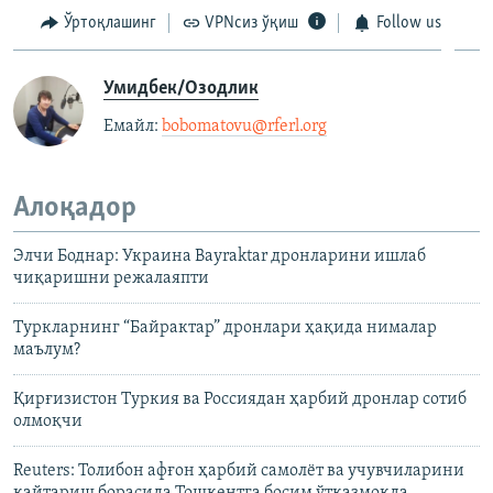
Ўртоқлашинг
VPNсиз ўқиш
Follow us
Умидбек/Озодлик
Емайл: ​
bobomatovu@rferl.org
​
Алоқадор
Элчи Боднар: Украина Bayraktar дронларини ишлаб
чиқаришни режалаяпти
Туркларнинг “Байрактар” дронлари ҳақида нималар
маълум?
Қирғизистон Туркия ва Россиядан ҳарбий дронлар сотиб
олмоқчи
Reuters: Толибон афғон ҳарбий самолёт ва учувчиларини