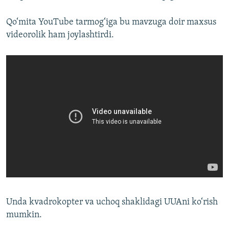
Qo‘mita YouTube tarmog‘iga bu mavzuga doir maxsus
videorolik ham joylashtirdi.
Unda kvadrokopter va uchoq shaklidagi UUAni ko‘rish
mumkin.