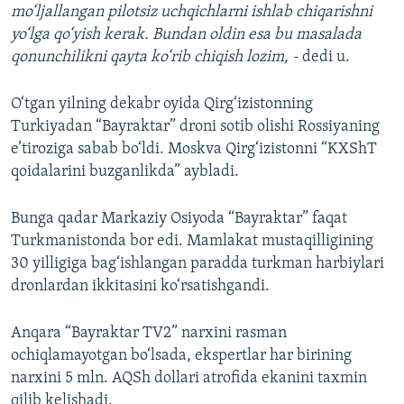
mo‘ljallangan pilotsiz uchqichlarni ishlab chiqarishni
yo‘lga qo‘yish kerak. Bundan oldin esa bu masalada
qonunchilikni qayta ko‘rib chiqish lozim, -
dedi u.
O‘tgan yilning dekabr oyida
Qirg‘izistonning
Turkiyadan “Bayraktar” droni sotib olishi Rossiyaning
e’tiroziga sabab bo‘ldi. Moskva Qirg‘izistonni “KXShT
qoidalarini buzganlikda” aybladi.
Bunga qadar Markaziy Osiyoda “Bayraktar” faqat
Turkmanistonda bor edi. Mamlakat mustaqilligining
30 yilligiga bag‘ishlangan paradda turkman harbiylari
dronlardan ikkitasini ko‘rsatishgandi.
Anqara “Bayraktar TV2” narxini rasman
ochiqlamayotgan bo‘lsada, ekspertlar har birining
narxini 5 mln. AQSh dollari atrofida ekanini taxmin
qilib kelishadi.