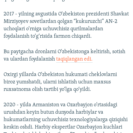
2017 - yilning avgustida O‘zbekiston prezidenti Shavkat
Mirziyoyev sovetlardan qolgan “kukuruzchi” AN-2
uchoqlari o‘rniga uchuvchisiz qurilmalardan
foydalanish to‘g‘risida farmon chiqardi.
Bu paytgacha dronlarni O‘zbekistonga keltirish, sotish
va ulardan foydalanish
taqiqlangan edi.
Oxirgi yillarda O‘zbekiston hukumati cheklovlarni
biroz yumshatdi, ularni ishlatish uchun maxsus
ruxsatnoma olish tartibi yo‘lga qo‘yildi.
2020 - yilda Armaniston va Ozarbayjon o‘rtasidagi
urushdan keyin butun dunyoda harbiylar va
hukumatlarning uchuvchisiz texnologiyalarga qiziqishi
keskin oshdi. Harbiy ekspertlar Ozarbayjon kuchlari