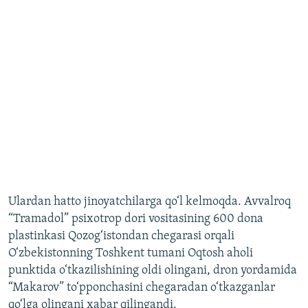
Ulardan hatto jinoyatchilarga qo‘l kelmoqda. Avvalroq
“Tramadol” psixotrop dori vositasining 600 dona
plastinkasi Qozog‘istondan chegarasi orqali
O‘zbekistonning Toshkent tumani Oqtosh aholi
punktida o‘tkazilishining oldi olingani, dron yordamida
“Makarov” to‘pponchasini chegaradan o‘tkazganlar
qo‘lga olingani xabar qilingandi.