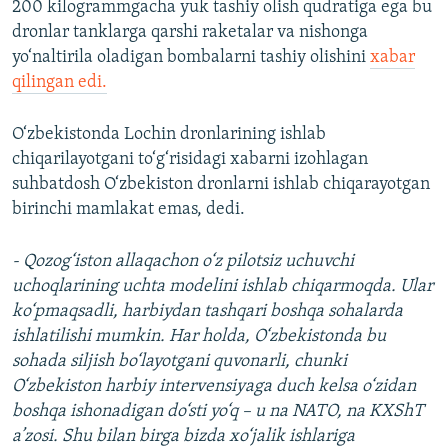
200 kilogrammgacha yuk tashiy olish qudratiga ega bu
dronlar tanklarga qarshi raketalar va nishonga
yo‘naltirila oladigan bombalarni tashiy olishini
xabar
qilingan edi.
O‘zbekistonda Lochin dronlarining ishlab
chiqarilayotgani to‘g‘risidagi xabarni izohlagan
suhbatdosh O‘zbekiston dronlarni ishlab chiqarayotgan
birinchi mamlakat emas, dedi.
- Qozog‘iston allaqachon o‘z pilotsiz uchuvchi
uchoqlarining uchta modelini ishlab chiqarmoqda. Ular
ko‘pmaqsadli, harbiydan tashqari boshqa sohalarda
ishlatilishi mumkin. Har holda, O‘zbekistonda bu
sohada siljish bo‘layotgani quvonarli, chunki
O‘zbekiston harbiy intervensiyaga duch kelsa o‘zidan
boshqa ishonadigan do‘sti yo‘q – u na NATO, na KXShT
a’zosi. Shu bilan birga bizda xo‘jalik ishlariga