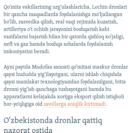
Qo‘mita vakillarining urg‘ulashlaricha, Lochin dronlari
bir qancha maqsadlarda foydalanishga mo‘ljallangan
bo‘lib, razvedka qilish, real vaqt rejimida kuzatish,
artilleriya o‘t ochish jarayonini boshqarish kabi
vazifalarni bajarish bilan bir qatorda qishloq xo‘jaligi,
neft va gaz hamda boshqa sohalarda foydalanish
imkoniyatini beradi.
Ayni paytda Mudofaa sanoati qo‘mitasi mazkur dronlar
qaysi hududda yig‘ilayotgani, ularni ishlab chiqishda
qaysi mamlakat texnologiyasidan foydalanilgani, bitta
dronni yig‘ish qanchaga tushayotgani hamda bu
apparatlarni kelajakda xorijga eksport qilish istiqboli
bor-yo‘qligiga oid
savollarga aniqlik kiritmadi.
O‘zbekistonda dronlar qattiq
nazorat ostida