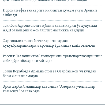
қайтариш борасида Тошкентга босим ўтказмоқда
Исроил нефть танкерига қилинган ҳужум учун Эронни
айблади
Толибон Афғонистонга қўшни давлатларни ўз ҳудудида
АҚШ базаларини жойлаштирмасликка чақирди
Фарғоналик тартиботчилар 1 январдан
ҳуқуқбузарликларни дронлар ёрдамида қайд этмоқчи
Россия: “Калашников” концернини транспорт вазирининг
собиқ ўринбосари сотиб олди
Тоғли Қорабоғда Арманистон ва Озарбайжон уч кундан
бери жанг қилмоқда
Эрон ҳарбий машқлар давомида "Америка учоқташир
кемасига" ракета отди