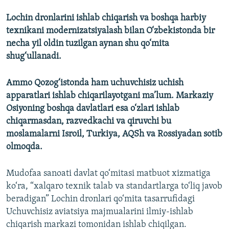
Lochin dronlarini ishlab chiqarish va boshqa harbiy
texnikani modernizatsiyalash bilan O‘zbekistonda bir
necha yil oldin tuzilgan
aynan shu qo‘mita
shug‘ullanadi.
Ammo Qozog‘istonda ham uchuvchisiz uchish
apparatlari ishlab chiqarilayotgani ma’lum. Markaziy
Osiyoning boshqa davlatlari esa o‘zlari ishlab
chiqarmasdan, razvedkachi va qiruvchi bu
moslamalarni Isroil, Turkiya, AQSh va Rossiyadan sotib
olmoqda.
Mudofaa sanoati davlat qo‘mitasi matbuot xizmatiga
ko‘ra, “xalqaro texnik talab va standartlarga to‘liq javob
beradigan” Lochin dronlari qo‘mita tasarrufidagi
Uchuvchisiz aviatsiya majmualarini ilmiy-ishlab
chiqarish markazi tomonidan ishlab chiqilgan.