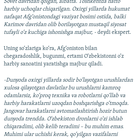
Sovet davridan qolgan, albatta. Toshkentda hatto
harbiy uchoqlar chiqarilgan. Oxirgi yillarda hukumat
nafaqat Afg‘onistondagi vaziyat bosimi ostida, balki
Karimov davridan olib borilayotgan mustaqil siyosat
tufayli o‘z kuchiga ishonishga majbur, -
deydi ekspert.
Uning so‘zlariga ko‘ra, Afg‘oniston bilan
chegaradoshlik, bugunmi, ertami O‘zbekistonni o‘z
harbiy sanoatini yaratishga majbur qiladi.
-Dunyoda oxirgi yillarda sodir bo‘layotgan urushlardan
xulosa qilayotgan davlatlar bu urushlarni kamroq
odamlarsiz, ko‘proq texnika va robotlarni qo‘llab va
harbiy harakatlarni uzoqdan boshqarishga o‘tmoqda.
Jangovar harakatlarni avtomatlashtirish hozir butun
dunyoda trendda. O‘zbekiston dronlarni o‘zi ishlab
chiqaradimi, olib kelib teradimi – bu muhim emas.
Muhimi ular uchishi kerak, qo‘yilgan vazifalarni