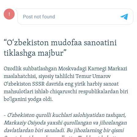
“O‘zbekiston mudofaa sanoatini
tiklashga majbur”
Ozodlik suhbatlashgan Moskvadagi Karnegi Markazi
maslahatchisi, siyosiy tahlilchi Temur Umarov
O‘zbekiston SSSR davrida eng yirik harbiy sanoat
mahsulotlari ishlab chiqaruvchi respublikalardan biri
bo‘lganini yodga oldi.
-
O‘zbekiston qurolli kuchlari salohiyatidan tashqari,
Markaziy Osiyoda yaxshi qurollangan va jihozlangan
davlatlardan biri sanaladi. Bu jihozlarning bir qismi