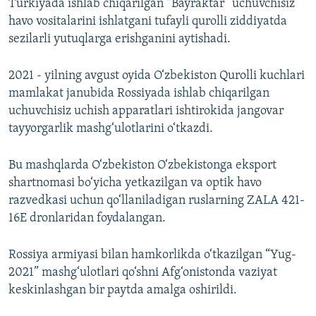
Turkiyada ishlab chiqarilgan “Bayraktar” uchuvchisiz
havo vositalarini ishlatgani tufayli qurolli ziddiyatda
sezilarli yutuqlarga erishganini aytishadi.
2021 - yilning avgust oyida O‘zbekiston Qurolli kuchlari
mamlakat janubida Rossiyada ishlab chiqarilgan
uchuvchisiz uchish apparatlari ishtirokida jangovar
tayyorgarlik mashg‘ulotlarini o‘tkazdi.
Bu mashqlarda O‘zbekiston O‘zbekistonga eksport
shartnomasi bo‘yicha yetkazilgan va optik havo
razvedkasi uchun qo‘llaniladigan ruslarning ZALA 421-
16E dronlaridan foydalangan.
Rossiya armiyasi bilan hamkorlikda o‘tkazilgan “Yug-
2021” mashg‘ulotlari qo‘shni Afg‘onistonda vaziyat
keskinlashgan bir paytda amalga oshirildi.