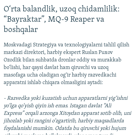
O‘rta balandlik, uzoq chidamlilik:
“Bayraktar”, MQ-9 Reaper va
boshqalar
Moskvadagi Strategiya va texnologiyalarni tahlil qilish
markazi direktori, harbiy ekspert Ruslan Puxov
Ozodlik bilan suhbatda dronlar oddiy va murakkab
bo‘lishi, har qaysi davlat ham qiruvchi va uzoq
masofaga ucha oladigan og‘ir harbiy razvedkachi
apparatni ishlab chiqara olmasligini aytadi:
- Razvedka yoki kuzatish uchun apparatlarni yig‘ishni
yo‘lga qo‘yish qiyin ish emas. Istagan davlat “Ali
Express” orqali arzonga Xitoydan apparat sotib olib, uni
jihozlab yoki rangini o‘zgartirib, harbiy maqsadlarda
foydalanishi mumkin. Odatda bu qiruvchi yoki hujum