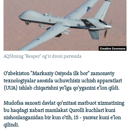
AQShning "Reaper" og‘ir droni parvozda
O‘zbekiston "Markaziy Osiyoda ilk bor" zamonaviy
texnologiyalar asosida uchuvchisiz uchish apparatlari
(UUA)
ishlab chiqarishni yo‘lga qo‘yganini e’lon qildi.
Mudofaa sanoati davlat qo‘mitasi matbuot xizmatining
bu haqdagi xabari mamlakat Qurolli kuchlari kuni
nishonlanganidan bir kun o‘tib, 15 - yanvar kuni e’lon
qilindi.