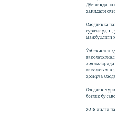
Дўстликда па
ҳақидаги сав
Озодликка па
суратлардан¸
мажбурлиги 
Ўзбекистон ҳ
ваколатхона
ходимларидан
ваколатхонал
ҳозирча Озод
Озодлик муро
боғлиқ бу са
2018 йилги п