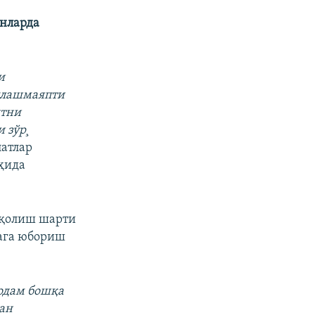
унларда
и
аплашмаяпти
итни
 зўр¸
латлар
ҳида
 қолиш шарти
тага юбориш
 одам бошқа
дан