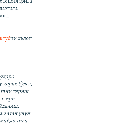
 баëнотларига
пахтага
лашга
ктуб
ни эълон
фуқаро
 керак бўлса,
хтани териш
вазири
йдалиш,
а ватан учун
г майдонида