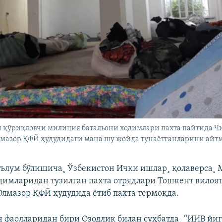
 қўриқловчи милиция батальони ходимлари пахта пайтида Ч
мазор ҚФЙ ҳудудидаги мана шу жойда тунаëтганларини айтм
ълум бўлишича¸ Ўзбекистон Ички ишлар¸ қолаверса¸ 
димларидан тузилган пахта отрядлари Тошкент вилоя
лмазор ҚФЙ ҳудудида ëтиб пахта термоқда.
 фаолларидан бири Озодлик билан суҳбатда¸ “ИИВ йи