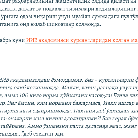
кумат раҳбарларининг жамоатчилик олдида қилаëтган
дликка давлат ва нодавлат тизимлари ходимларининг 
 ўрнига одам чиқариш учун муайян суммадаги пул тў
ганига оид юзлаб шикоятлар келмоқда.
тябрь куни
ИИВ академияси курсантларидан келган ма
ИИВ академиясидан ёзмоқдамиз. Биз – курсантларни 
тага олиб кетишмоқда. Майли, ватан равнақи учун шу
з, аммо 100 кило норма қўйилгани чатоқ-да! Бунча па
хир. Энг ёмони, ким нормани бажармаса, Ички ишлар 
нтириш хати ёздиришмоқда. Пахтани деб ўқишдан ҳа
ота-оналарни изза қилиш адолатданми?! Биз керак бўлс
тайёрмиз. Аммо ўзимизни пахта даласида эмас, жан
гандик...
”деб ëзилган эди.