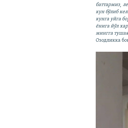
баттармиз¸ л
кун бўлиб ке
кунга уйга б
ëнига йўл ха
мингга туша
Озодликка бо