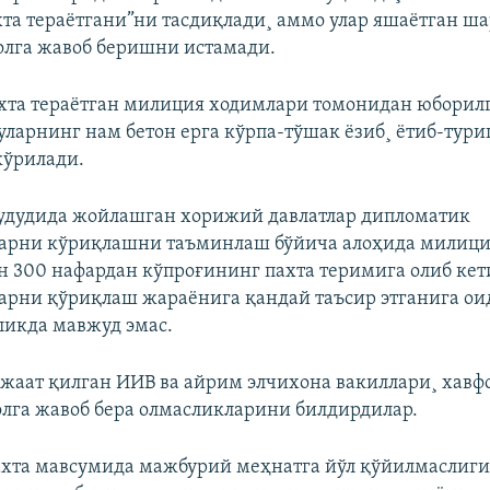
хта тераëтгани”ни тасдиқлади¸ аммо улар яшаëтган ш
олга жавоб беришни истамади.
хта тераëтган милиция ходимлари томонидан юборил
 уларнинг нам бетон ерга кўрпа-тўшак ëзиб¸ ëтиб-тур
кўрилади.
удудида жойлашган хорижий давлатлар дипломатик
ларни кўриқлашни таъминлаш бўйича алоҳида милици
 300 нафардан кўпроғининг пахта теримига олиб кет
арни қўриқлаш жараëнига қандай таъсир этганига ои
ликда мавжуд эмас.
жаат қилган ИИВ ва айрим элчихона вакиллари¸ хавф
волга жавоб бера олмасликларини билдирдилар.
ахта мавсумида мажбурий меҳнатга йўл қўйилмаслиги