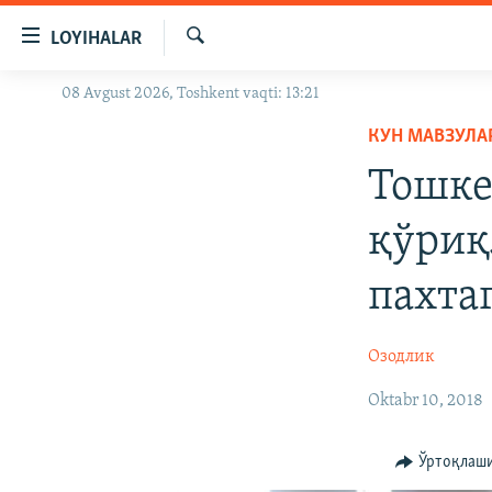
Линклар
LOYIHALAR
Бош
мавзуларга
Излаш
08 Avgust 2026, Toshkent vaqti: 13:21
OZODLIK SURISHTIRUVLARI
ўтинг
Асосий
КУН МАВЗУЛА
OZODVIDEO
навигацияга
Тошке
OZODARXIV
ўтинг
Қидиришга
қўриқ
ўтинг
пахта
Озодлик
Oktabr 10, 2018
Ўртоқлаш