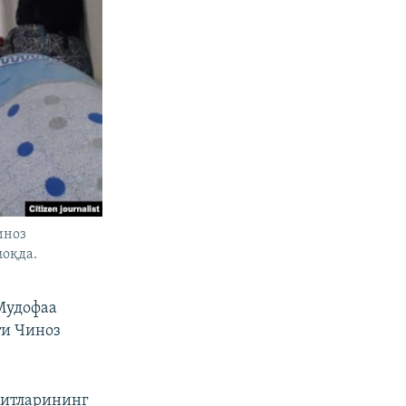
иноз
оқда.
Мудофаа
ти Чиноз
гитларининг