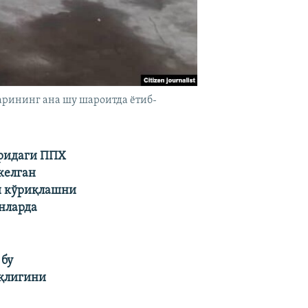
арининг ана шу шароитда ëтиб-
уридаги ППХ
келган
и кўриқлашни
нларда
 бу
ўқлигини