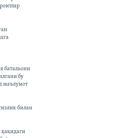
ароитлар
ган
ишга
я батальони
илгани бу
д маълумот
сизлик билан
 ҳақидаги