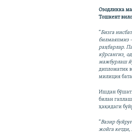
Озодликка ма
Тошкент вило
“
Бизга нисба
билмаяпмиз -
раҳбарлар. П
кўрсангиз¸ о
мажбурлаш й
дипломатик 
милиция бата
Ишдан бўшат
билан гаплаш
ҳақидаги буй
“
Вазир буйруғ
жойга кетди, 