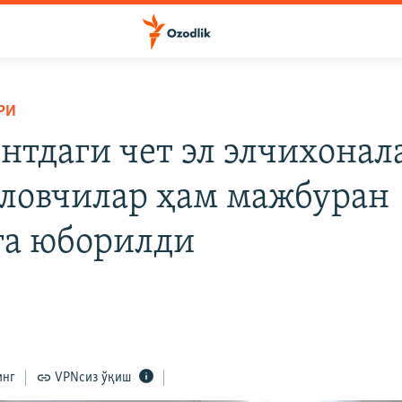
РИ
нтдаги чет эл элчихона
ловчилар ҳам мажбуран
га юборилди
инг
VPNсиз ўқиш