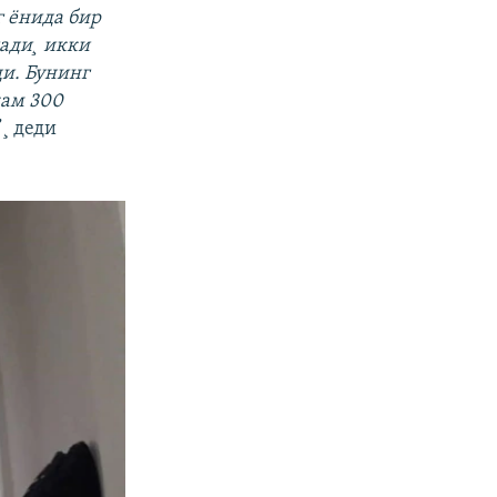
г ёнида бир
ади¸ икки
ди. Бунинг
кам 300
”¸ деди