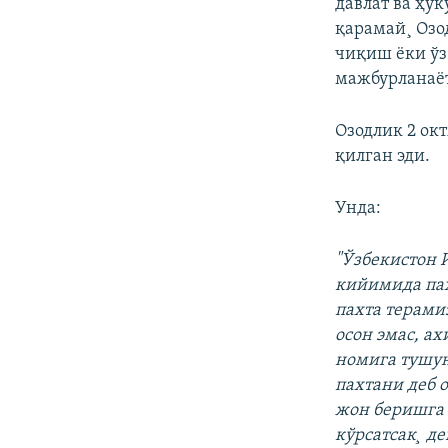
давлат ва ҳу
қарамай¸ Озо
чиқиш ëки ўз
мажбурланаëт
Озодлик 2 ок
қилган эди.
Унда:
"Ўзбекистон 
кийимида пах
пахта терами
осон эмас, а
номига тушу
пахтани деб 
жон беришга 
кўрсатсак¸ де