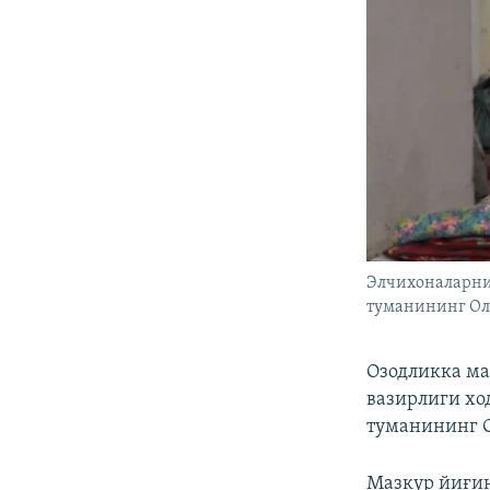
Элчихоналарни
туманининг Ол
Озодликка ма
вазирлиги хо
туманининг О
Мазкур йиғин