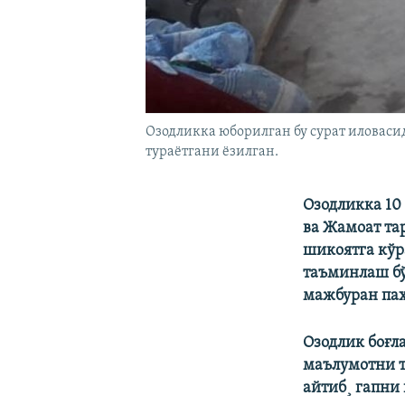
Озодликка юборилган бу сурат иловас
тураëтгани ëзилган.
Озодликка 10
ва Жамоат та
шикоятга кўр
таъминлаш бў
мажбуран пах
Озодлик боғл
маълумотни т
айтиб¸ гапни