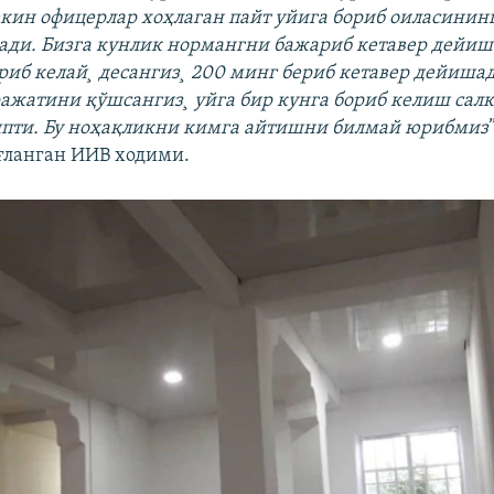
екин офицерлар хоҳлаган пайт уйига бориб оиласинин
лади. Бизга кунлик нормангни бажариб кетавер дейиш
ориб келай¸ десангиз¸ 200 минг бериб кетавер дейиша
ражатини қўшсангиз¸ уйга бир кунга бориб келиш сал
япти. Бу ноҳақликни кимга айтишни билмай юрибмиз
ғланган ИИВ ходими.