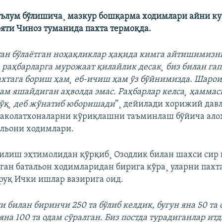
ълум бўлишича¸ мазкур бошқарма ходимлари айни к
яти Чиноз туманида пахта термоқда.
тан бўлаëтган ноҳақликлар ҳақида кимга айтишимизн
 раҳбарларга мурожаат қилайлик десак¸ биз билан г
ахтага бориш ҳам¸ еб-ичиш ҳам ўз бўйнимизда. Шаро
дам яшайдиган аҳволда эмас. Раҳбарлар келса¸ ҳаммаси
ўқ¸ деб жўнатиб юборишади
”¸ дейилади хорижий дав
ваколатхоналарни кўриқлашни таъминлаш бўйича ало
льони ходимлари.
илиш эҳтимолидан қўрқиб¸ Озодлик билан шахси сир
ган батальон ходимларидан бирига кўра¸ уларни пах
руқ Ички ишлар вазирига оид.
и билан биринчи 250 та бўлиб келдик, бугун яна 50 та
яна 100 та одам сўралган. Биз постда турадиганлар ит