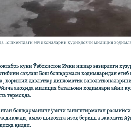
ида Тошкентдаги элчихоналарни қўриқловчи милиция ходимл
 октябрь куни Ўзбекистон Ички ишлар вазирлиги ҳуз
ртибини сақлаш Бош бошқармаси ходимларидан етиб 
а¸ хорижий давлатлар дипломатик ваколатхоналарин
йича алоҳида милиция батальони ходимлари айни ку
та термоқда.
анган бошқарманинг ўзини таништирмаган расмийси
асдиқлади¸ аммо шикоятга изоҳ беришга ваколати й
 қисқа қилди.