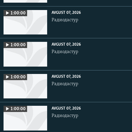
AVGUST 07, 2026
1:00:00
Радиодастур
AVGUST 07, 2026
1:00:00
Радиодастур
AVGUST 07, 2026
1:00:00
Радиодастур
AVGUST 07, 2026
1:00:00
Радиодастур