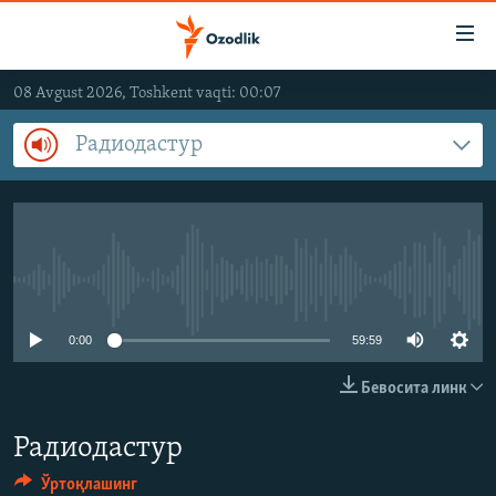
Линклар
Бош
мавзуларга
08 Avgust 2026, Toshkent vaqti: 00:07
ўтинг
OZODLIK SURISHTIRUVLARI
Асосий
Радиодастур
OZODVIDEO
навигацияга
ўтинг
OZODARXIV
Қидиришга
ўтинг
На русском
Айни дамда медиа-манба мавжуд эмас
ИЖТИМОИЙ ТАРМОҚЛАР
0:00
59:59
Бевосита линк
Радиодастур
Озодлик бошқа тилларда
Ўртоқлашинг