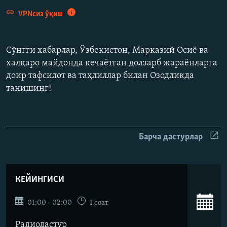
VPNсиз ўқиш
Сўнгги хабарлар, Ўзбекистон, Марказий Осиë ва
халқаро майдонда кечаëтган долзарб жараëнларга
доир тафсилот ва таҳлиллар билан Озодликда
танишинг!
Барча дастурлар
КЕЙИНГИСИ
01:00 - 02:00
1 соат
Радиодастур