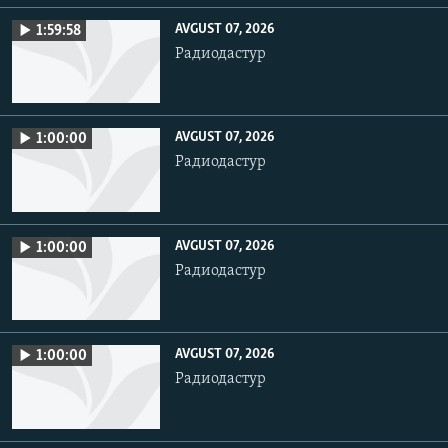
AVGUST 07, 2026
1:59:58
Радиодастур
AVGUST 07, 2026
1:00:00
Радиодастур
AVGUST 07, 2026
1:00:00
Радиодастур
AVGUST 07, 2026
1:00:00
Радиодастур