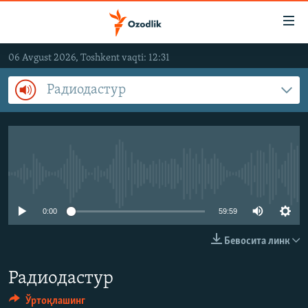
Линклар
Бош
мавзуларга
06 Avgust 2026, Toshkent vaqti: 12:31
ўтинг
OZODLIK SURISHTIRUVLARI
Асосий
Радиодастур
OZODVIDEO
навигацияга
ўтинг
OZODARXIV
Қидиришга
ўтинг
На русском
Айни дамда медиа-манба мавжуд эмас
ИЖТИМОИЙ ТАРМОҚЛАР
0:00
59:59
Бевосита линк
Радиодастур
Озодлик бошқа тилларда
Ўртоқлашинг