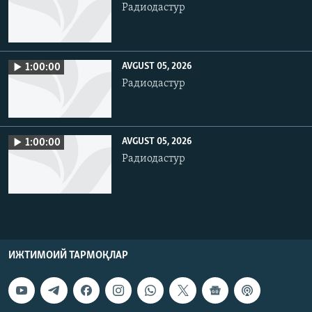
Радиодастур
AVGUST 05, 2026
1:00:00
Радиодастур
AVGUST 05, 2026
1:00:00
Радиодастур
ИЖТИМОИЙ ТАРМОҚЛАР