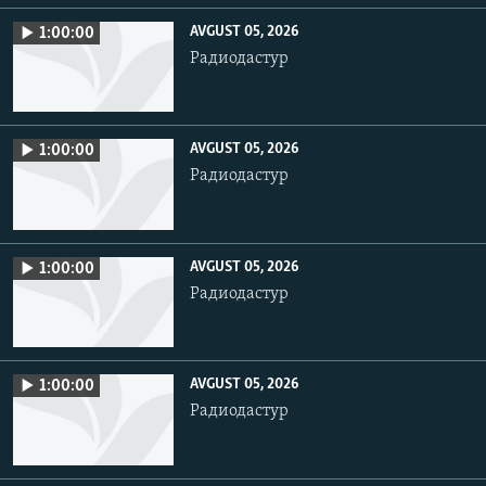
AVGUST 05, 2026
1:00:00
Радиодастур
AVGUST 05, 2026
1:00:00
Радиодастур
AVGUST 05, 2026
1:00:00
Радиодастур
AVGUST 05, 2026
1:00:00
Радиодастур