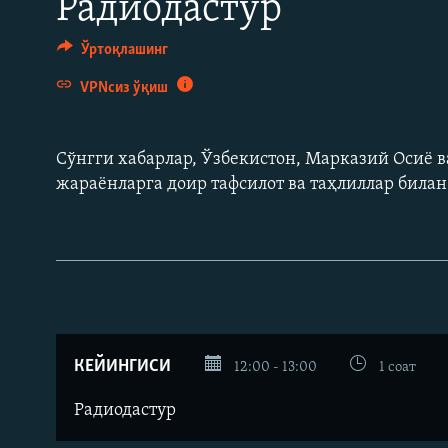
Радиодастур
Ўртоқлашинг
VPNсиз ўқиш
Сўнгги хабарлар, Ўзбекистон, Марказий Осиë в
жараëнларга доир тафсилот ва таҳлиллар била
КЕЙИНГИСИ
12:00 - 13:00
1 соат
Радиодастур