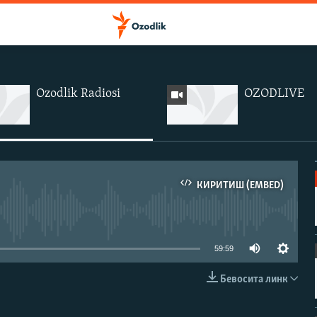
Ozodlik Radiosi
OZODLIVE
КИРИТИШ (EMBED)
иа-манба мавжуд эмас
59:59
Бевосита линк
КИРИТИШ (EMBED)