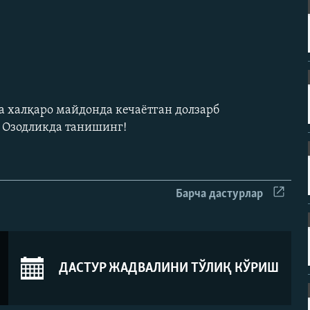
а халқаро майдонда кечаëтган долзарб
н Озодликда танишинг!
Барча дастурлар
ДАСТУР ЖАДВАЛИНИ ТЎЛИҚ КЎРИШ