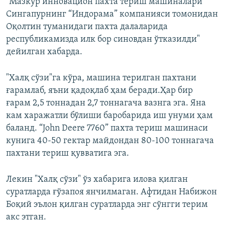
"Мазкур инновацион пахта териш машиналари
Сингапурнинг “Индорама” компанияси томонидан
Оқолтин туманидаги пахта далаларида
республикамизда илк бор синовдан ўтказилди"
дейилган хабарда.
"Халқ сўзи"га кўра, машина терилган пахтани
ғарамлаб, яъни қадоқлаб ҳам беради.Ҳар бир
ғарам 2,5 тоннадан 2,7 тоннагача вазнга эга. Яна
кам харажатли бўлиши баробарида иш унуми ҳам
баланд. “John Deere 7760” пахта териш машинаси
кунига 40-50 гектар майдондан 80-100 тоннагача
пахтани териш қувватига эга.
Лекин "Халқ сўзи" ўз хабарига илова қилган
суратларда ғўзапоя янчилмаган. Афтидан Набижон
Боқий эълон қилган суратларда энг сўнгги терим
акс этган.