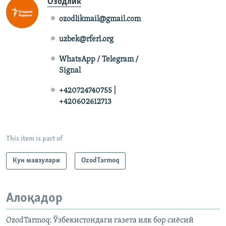
Озодлик
ozodlikmail@gmail.com
uzbek@rferl.org
WhatsApp / Telegram /
Signal
+420724740755 |
+420602612713
This item is part of
Кун мавзулари
OzodTarmoq
Алоқадор
OzodTarmoq: Ўзбекистондаги газета илк бор сиёсий