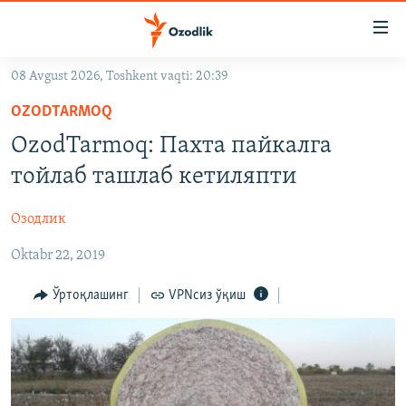
Линклар
Бош
мавзуларга
08 Avgust 2026, Toshkent vaqti: 20:39
ўтинг
OZODLIK SURISHTIRUVLARI
Асосий
OZODTARMOQ
OZODVIDEO
навигацияга
OzodTarmoq: Пахта пайкалга
ўтинг
OZODARXIV
тойлаб ташлаб кетиляпти
Қидиришга
ўтинг
На русском
Озодлик
Oktabr 22, 2019
ИЖТИМОИЙ ТАРМОҚЛАР
Ўртоқлашинг
VPNсиз ўқиш
Озодлик бошқа тилларда