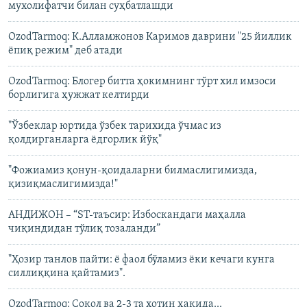
мухолифатчи билан суҳбатлашди
OzodTarmoq: К.Алламжонов Каримов даврини "25 йиллик
ёпиқ режим" деб атади
OzodTarmoq: Блогер битта ҳокимнинг тўрт хил имзоси
борлигига ҳужжат келтирди
"Ўзбеклар юртида ўзбек тарихида ўчмас из
қолдирганларга ёдгорлик йўқ"
"Фожиамиз қонун-қоидаларни билмаслигимизда,
қизиқмаслигимизда!"
АНДИЖОН – “ST-таъсир: Избоскандаги маҳалла
чиқиндидан тўлиқ тозаланди”
"Ҳозир танлов пайти: ё фаол бўламиз ёки кечаги кунга
силлиққина қайтамиз".
OzodTarmoq: Соқол ва 2-3 та хотин ҳақида...