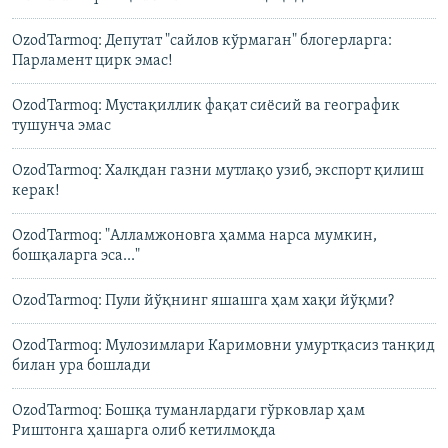
OzodTarmoq: Депутат "сайлов кўрмаган" блогерларга:
Парламент цирк эмас!
OzodTarmoq: Мустақиллик фақат сиёсий ва географик
тушунча эмас
OzodTarmoq: Халқдан газни мутлақо узиб, экспорт қилиш
керак!
OzodTarmoq: "Алламжоновга ҳамма нарса мумкин,
бошқаларга эса..."
OzodTarmoq: Пули йўқнинг яшашга ҳам хақи йўқми?
OzodTarmoq: Мулозимлари Каримовни умуртқасиз танқид
билан ура бошлади
OzodTarmoq: Бошқа туманлардаги гўрковлар ҳам
Риштонга ҳашарга олиб кетилмоқда