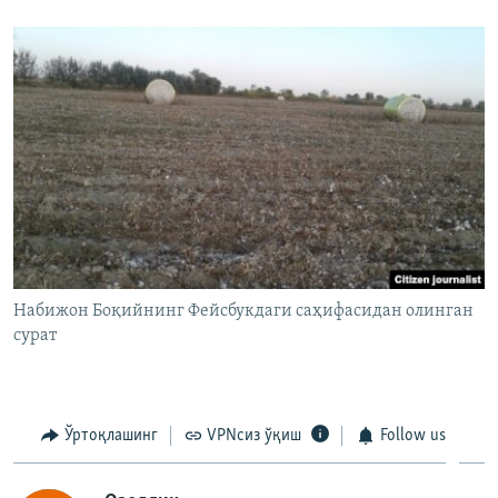
Набижон Боқийнинг Фейсбукдаги саҳифасидан олинган
сурат
Ўртоқлашинг
VPNсиз ўқиш
Follow us