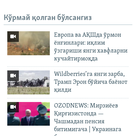
Кўрмай қолган бўлсангиз
Европа ва АҚШда ўрмон
ёнғинлари: иқлим
ўзгариши янги хавфларни
кучайтирмоқда
Wildberries’га янги зарба,
Трамп Эрон бўйича баёнот
қилди
OZODNEWS: Мирзиёев
Қирғизистонда —
Чашмадан пенсия
битимигача | Украинага