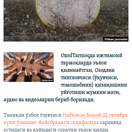
OzodTarmoqда ижтимоий
тармоқларда эълон
қилинаётган, Озодлик
тингловчиси (ўқувчиси,
томошабини) қизиқишини
уйғотиши мумкин матн,
аудио ва видеоларни бериб борилади.
Таниқли ўзбек ёзувчиси
Набижон Боқий 22 октябрь
куни ўзининг Фейсбукдаги саҳифасида
сарлавҳа
остидаги ва қуйидаги суратни эълон қилди.