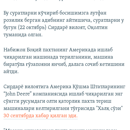
Бу суратларни кўчириб босишимзга лутфан
розилик берган адибнинг айтишича, суратларни у
бугун (22 октябрь) Сирдарё вилоят, Оқолтин
туманида олган.
Набижон Боқий пахтанинг Америкада ишлаб
чиқарилган машинада терилганини, машина
биратўла ғўзапояни янчиб, далага сочиб кетишини
айтди.
Сирдарё вилоятига Америка Қўшма Штатларининг
“John Deere” компаниясида ишлаб чиқарилган энг
сўнгги русумдаги олти қаторлик пахта териш
машиналари келтирилгани тўғрисида "Халқ сўзи"
30 сентябрда хабар қилган эди.