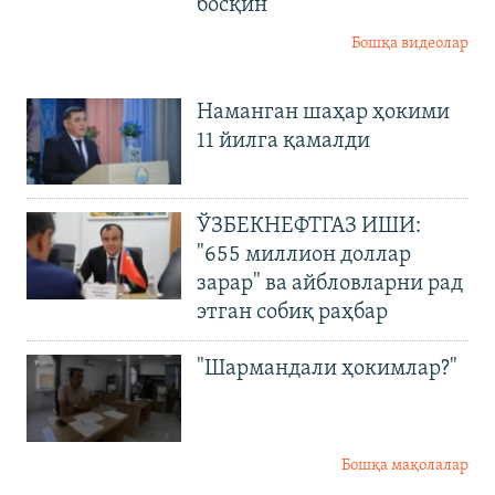
босқин
Бошқа видеолар
Наманган шаҳар ҳокими
11 йилга қамалди
ЎЗБЕКНЕФТГАЗ ИШИ:
"655 миллион доллар
зарар" ва айбловларни рад
этган собиқ раҳбар
"Шармандали ҳокимлар?"
Бошқа мақолалар