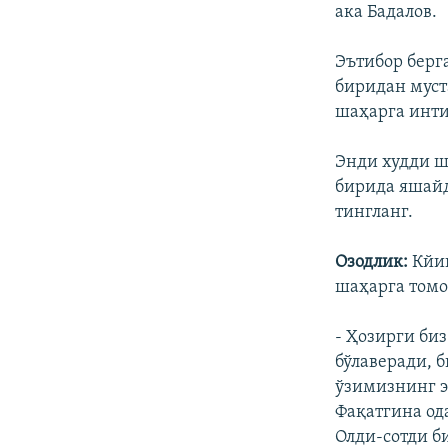
ака Бадалов.
Эътибор берга
биридан муст
шаҳарга инти
Энди худди ш
бирида яшайд
тингланг.
Озодлик:
Кйин
шаҳарга томо
- Ҳозирги би
бўлаверади, 
ўзимизнинг эс
Фақатгина од
Олди-сотди б