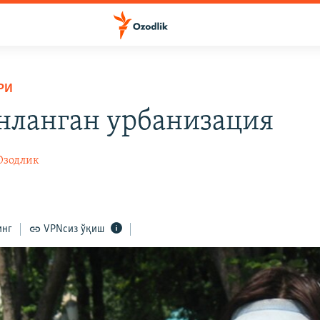
РИ
нланган урбанизация
Озодлик
инг
VPNсиз ўқиш