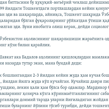
рдан биттасини бу ҳуқуқий-меъëрий чеклаш дейишим
99 йилдаги Тошкентдаги портлашлардан кейин қонун
ан эди ва шаҳарларда, айниқса, Тошкент шаҳрида Ўз
аларидан бўлган фуқароларнинг рўйхатдан ўтиши ҳа
лган эди. Буни инобатга олиш керак, дейди социолог
и Ўзбекистон аҳолисининг шаҳарлашиши жараёнига о
нг кўзи билан қарайлик.
авкат ака Бадалов аҳолининг қишлоқлардан мамлака
и назарда тутар экан, мана бундай деди:
к бошлангандан 2-3 йилдан кейин жуда ҳам кучая бош
, йилдан йилга жуда кўп кучайган. Кучайиш даври пи
 тушдию, лекин ҳали ҳам бўлса бор одамлар. Мардикор 
амларнинг ҳозирча кўзга кўринмаëтганлигининг саб
рганлари доимий тарзда уларни йиғиладиган жойдан 
етиши буларнинг йўлини тўсиб турибди, дейди тошкен