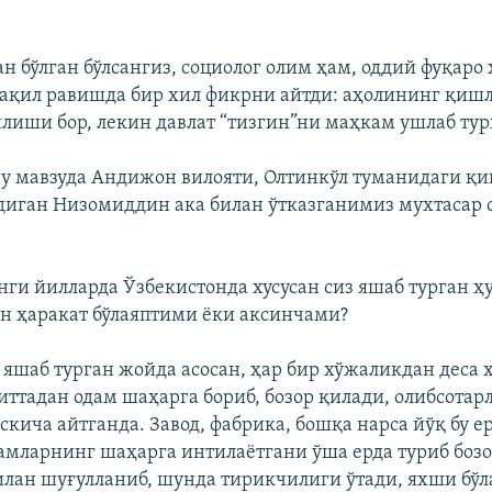
н бўлган бўлсангиз, социолог олим ҳам, оддий фуқаро
ақил равишда бир хил фикрни айтди: аҳолининг қиш
лиши бор, лекин давлат “тизгин”ни маҳкам ушлаб тур
у мавзуда Андижон вилояти, Олтинкўл туманидаги қ
иган Низомиддин ака билан ўтказганимиз мухтасар 
ги йилларда Ўзбекистонда хусусан сиз яшаб турган ҳ
н ҳаракат бўлаяптими ëки аксинчами?
з яшаб турган жойда асосан, ҳар бир хўжаликдан деса 
биттадан одам шаҳарга бориб, бозор қилади, олибсотар
кича айтганда. Завод, фабрика, бошқа нарса йўқ бу ер
амларнинг шаҳарга интилаëтгани ўша ерда туриб боз
илан шуғулланиб, шунда тирикчилиги ўтади, яхши бўл