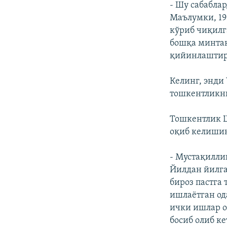
- Шу сабабла
Маълумки, 19
кўриб чиқилг
бошқа минтақ
қийинлаштири
Келинг, энд
тошкентликни
Тошкентлик Ш
оқиб келишин
- Мустақилли
Йилдан йилга
бироз пастга
ишлаëтган од
ички ишлар о
босиб олиб к