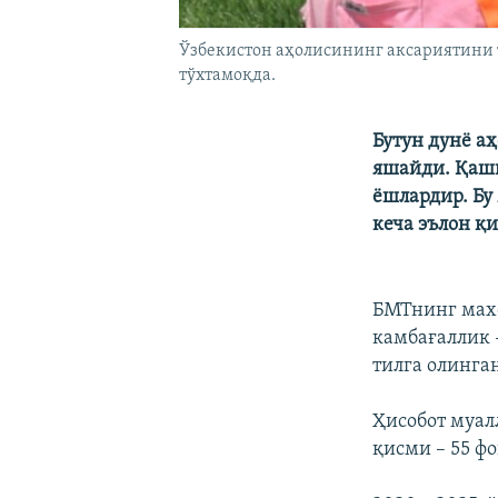
Ўзбекистон аҳолисининг аксариятини 
тўхтамоқда.
Бутун дунё а
яшайди. Қашш
ёшлардир. Бу
кеча эълон қ
БМТнинг махс
камбағаллик 
тилга олинга
Ҳисобот муал
қисми – 55 ф