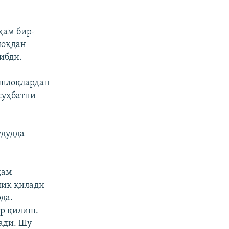
 ҳам бир-
лоқдан
ибди.
ишлоқлардан
суҳбатни
удудда
ҳам
лик қилади
да.
ор қилиш.
ади. Шу