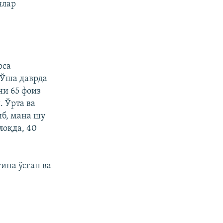
ялар
рса
 Ўша даврда
ни 65 фоиз
 Ўрта ва
иб, мана шу
лоқда, 40
ина ўсган ва