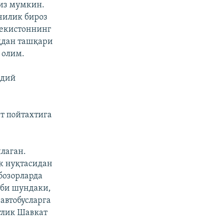
из мумкин.
чилик бироз
бекистоннинг
ддан ташқари
 олим.
ддий
т пойтахтига
лаган.
к нуқтасидан
бозорларда
аби шундаки,
автобусларга
тлик Шавкат