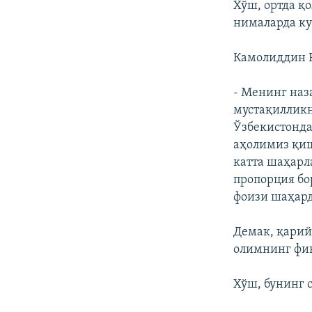
Хўш, ортда қ
нималарда ку
Камолиддин Р
- Менинг наз
мустақилликн
Ўзбекистонда
аҳолимиз қиш
катта шаҳарл
пропорция бо
фоизи шаҳард
Демак, қарий
олимнинг фик
Хўш, бунинг 