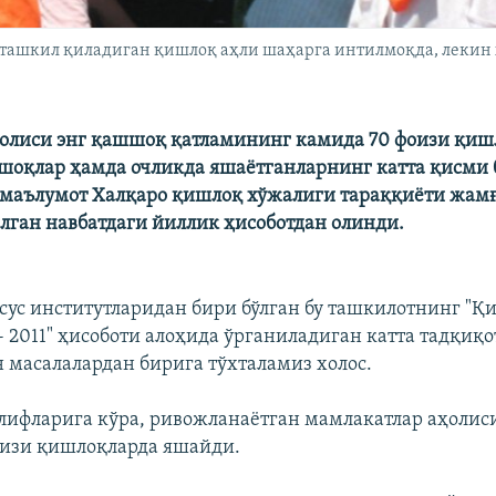
ташкил қиладиган қишлоқ аҳли шаҳарга интилмоқда, лекин ҳ
ҳолиси энг қашшоқ қатламининг камида 70 фоизи қиш
оқлар ҳамда очликда яшаётганларнинг катта қисми 
 маълумот Халқаро қишлоқ хўжалиги тараққиёти жам
илган навбатдаги йиллик ҳисоботдан олинди.
ус институтларидан бири бўлган бу ташкилотнинг "Қ
- 2011" ҳисоботи алоҳида ўрганиладиган катта тадқиқо
н масалалардан бирига тўхталамиз холос.
лифларига кўра, ривожланаётган мамлакатлар аҳолис
оизи қишлоқларда яшайди.