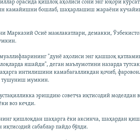
йиллар орасида қишлоқ аҳолиси сони энг юқори кўрса
йин камайишни бошлаб, шаҳарлашиш жараёни кучай
ни Марказий Осиё мамлакатлари, демакки, Ўзбекисто
умкин.
 муаллифларининг "дунё аҳолиси энг қашшоқ қатлам
лоқларда яшайди", деган маълумотини назарда тутсак
аҳарга интилишини камабағалликдан қочиб, фаровон
б тушуниш мумкин.
устақилликка эришдию советча иқтисодий моделдан в
ёки воз кечди.
нинг қишлоқдан шаҳарга ёки аксинча, шаҳардан қиш
н иқтисодий сабаблар пайдо бўлди.