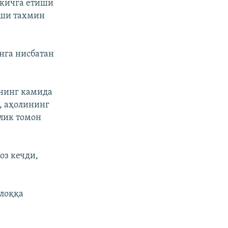
ткичга етиши
иши тахмин
нга нисбатан
ининг камида
, аҳолининг
лик томон
оз кечди,
лоққа