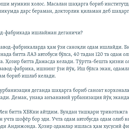
иши мумкин холос. Масалан шаҳарга бориб институтд
никумда дарс бераман, докторлик қиламан деб шаҳар
д-фабрикада ишлайман деганичи?
завод-фабрикаларда ҳам ўзи саноқли одам ишлайди. Б
нада битта ЛАЗ автобуси бўлса, 40 тадан 120 та одам о
а. Ҳозир битта Дамасда келади. Тўртта-бешта қизни о
авод-фабрика, ишнинг ўзи йўқ. Иш бўлса экан, одамл
ҳам бориб ишлаб келади.
урбанизация деганда шаҳарга бориб саноат корхона
лади. Демак, унақа анъанавий урбанизация йўқ эканда
 Мен битта ХБКни айтдим. Бундан ташқари трикотажга
 учта шофëр бор эди. Учта одам автобусда одам олиб к
эди Андижонда. Ҳозир одамлар ишласа ҳам хусусий ф