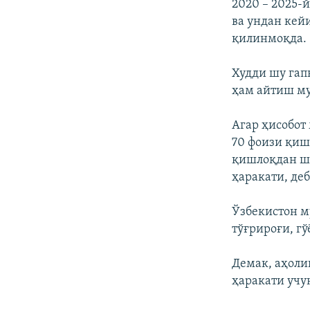
2020 – 2025-
ва ундан ке
қилинмоқда.
Худди шу гап
ҳам айтиш м
Агар ҳисобот
70 фоизи қиш
қишлоқдан ш
ҳаракати, де
Ўзбекистон м
тўғрироғи, гў
Демак, аҳоли
ҳаракати учу