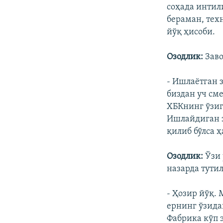
соҳада интил
бераман, тех
йўқ ҳисоби.
Озодлик:
Заво
- Ишлаëтган 
биздан уч сме
ХБКнинг ўзиг
Ишлайдиган з
қилиб бўлса 
Озодлик:
Ўзи 
назарда тути
- Ҳозир йўқ.
ернинг ўзидан
Фабрика кўп 