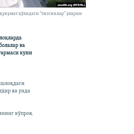
укумат қўлидаги "тизгинлар" уларни
лоқларда
болалар ва
ғармаси куни
ишлоқдаги
тдир ва унда
ининг кўпроқ