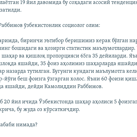
олаётган 19 йил давомида бу соҳадаги асосий тенденци
затилди.
аббимов ўзбекистонлик социолог олим:
аримда, биринчи эътибор беришимиз керак бўлган на
инг бошидаги ва ҳозирги статистик маълумотлардир.
 шаҳар ва қишлоқ пропорцияси 65га 35 дейиларди. Яъ
лоқда яшайди, 35 фоиз аҳолимиз шаҳарларда яшайди.
ар назарда тутилган. Бугунги кундаги маълумотга кел
р-йўғи беш фоизга ўзгарган холос. Яъни 60 фоизи қиш
а яшайди, дейди Камолиддин Раббимов.
б 20 йил ичида Ўзбекистонда шаҳар аҳолиси 5 фоизгаг
рича, бу жуда оз кўрсаткичдир.
сабаби нимада?