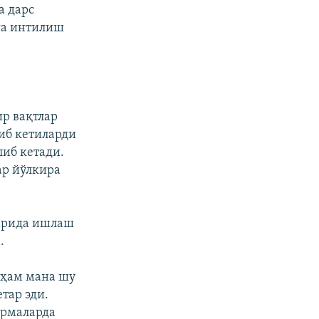
а дарс
га интилиш
ир вақтлар
либ кетиларди
либ кетади.
ар йўлкира
ларида ишлаш
.
 ҳам мана шу
етар эди.
ирмаларда