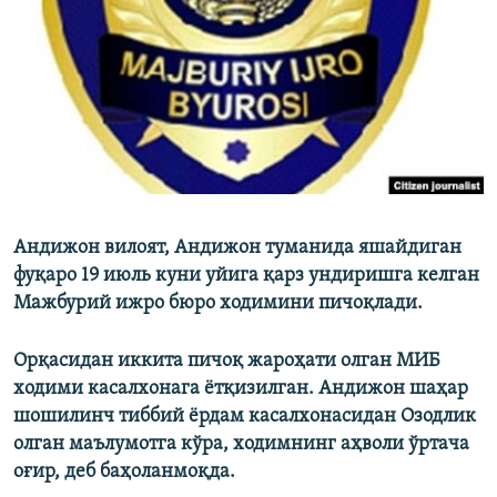
Андижон вилоят, Андижон туманида яшайдиган
фуқаро 19 июль куни уйига қарз ундиришга келган
Мажбурий ижро бюро ходимини пичоқлади.
Орқасидан иккита пичоқ жароҳати олган МИБ
ходими касалхонага ётқизилган. Андижон шаҳар
шошилинч тиббий ёрдам касалхонасидан Озодлик
олган маълумотга кўра, ходимнинг аҳволи ўртача
оғир, деб баҳоланмоқда.​