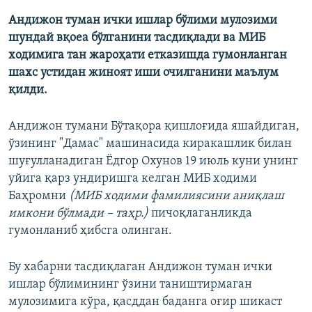
Андижон туман ички ишлар бўлими мулозими
шундай вқоеа бўлганини тасдиқлади ва МИБ
ходимига тан жароҳати етказишда гумонланган
шахс устидан жиноят иши очилганини маълум
қилди.
Андижон тумани Бўтақора қишлоғида яшайдиган,
ўзининг "Дамас" машинасида киракашлик билан
шуғулланадиган Ёдгор Охунов 19 июль куни унинг
уйига қарз ундиришга келган МИБ ходими
Баҳромни
(МИБ ходими фамилиясини аниқлаш
имкони бўлмади – таҳр.)
пичоқлаганликда
гумонланиб ҳибсга олинган.
Бу хабарни тасдиқлаган Андижон туман ички
ишлар бўлимининг ўзини таништирмаган
мулозимига кўра, қасддан баданга оғир шикаст