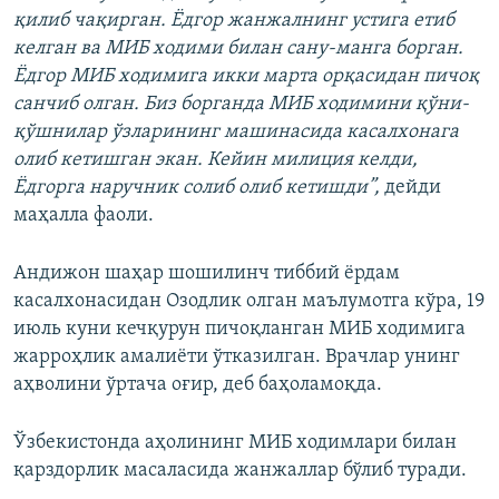
қилиб чақирган. Ёдгор жанжалнинг устига етиб
келган ва МИБ ходими билан сану-манга борган.
Ёдгор МИБ ходимига икки марта орқасидан пичоқ
санчиб олган. Биз борганда МИБ ходимини қўни-
қўшнилар ўзларининг машинасида касалхонага
олиб кетишган экан. Кейин милиция келди,
Ёдгорга наручник солиб олиб кетишди”,
дейди
маҳалла фаоли.
Андижон шаҳар шошилинч тиббий ёрдам
касалхонасидан Озодлик олган маълумотга кўра, 19
июль куни кечқурун пичоқланган МИБ ходимига
жарроҳлик амалиёти ўтказилган. Врачлар унинг
аҳволини ўртача оғир, деб баҳоламоқда.
Ўзбекистонда аҳолининг МИБ ходимлари билан
қарздорлик масаласида жанжаллар бўлиб туради.