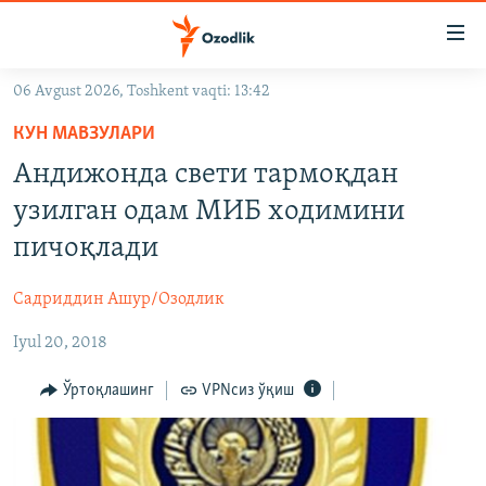
Линклар
Бош
мавзуларга
06 Avgust 2026, Toshkent vaqti: 13:42
ўтинг
OZODLIK SURISHTIRUVLARI
Асосий
КУН МАВЗУЛАРИ
OZODVIDEO
навигацияга
Андижонда свети тармоқдан
ўтинг
OZODARXIV
узилган одам МИБ ходимини
Қидиришга
ўтинг
пичоқлади
На русском
Садриддин Ашур/Озодлик
ИЖТИМОИЙ ТАРМОҚЛАР
Iyul 20, 2018
Ўртоқлашинг
VPNсиз ўқиш
Озодлик бошқа тилларда