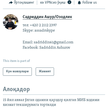
Ўртоқлашинг
VPNсиз ўқиш
Follow us
Садриддин Ашур/Озодлик
тел: +420 2 2112 2397
Skype: assadrskype
Email: sadriddin61@gmail.com
Facebook: Sadriddin Ashurov
This item is part of
Кун мавзулари
Жамият
Алоқадор
15 йил аввал ўлган одамни қарздор қилган МИБ ходими
хизмат текширувига тортилди