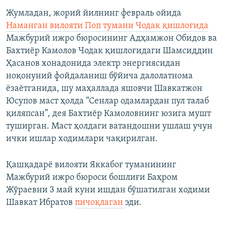
Жумладан, жорий йилнинг февраль ойида
Наманган вилояти Поп тумани Чодак қишлоғида
Мажбурий ижро бюросининг Адҳамжон Обидов ва
Бахтиёр Камолов Чодак қишлоғидаги Шамсиддин
Ҳасанов хонадонида электр энергиясидан
ноқонуний фойдаланиш бўйича далолатнома
ёзаётганида, шу маҳаллада яшовчи Шавкатжон
Юсупов маст ҳолда “Сенлар одамлардан пул талаб
қиляпсан”, дея Бахтиёр Камоловнинг юзига мушт
туширган. Маст ҳолдаги ватандошни ушлаш учун
ички ишлар ходимлари чақирилган.
Қашқадарё вилояти Яккабоғ туманининг
Мажбурий ижро бюроси бошлиғи Баҳром
Жўраевни 3 май куни ишдан бўшатилган ходими
Шавкат Ибратов
пичоқлаган
эди.