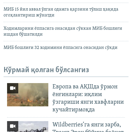
МИБ 15 йил аввал ўлган одамга қарзини тўлаш ҳақида
огоҳлантириш жўнатди
Ходимларини ёппасига онасидан сўккан МИБ бошлиғи
ишдан бўшатилди
МИБ бошлиғи 32 ходимини ёппасига онасидан сўкди
Кўрмай қолган бўлсангиз
Европа ва АҚШда ўрмон
ёнғинлари: иқлим
ўзгариши янги хавфларни
кучайтирмоқда
Wildberries’га янги зарба,