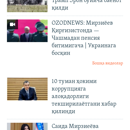
Трамп Эрон бўйича баёнот
қилди
OZODNEWS: Мирзиёев
Қирғизистонда —
Чашмадан пенсия
битимигача | Украинага
босқин
Бошқа видеолар
10 туман ҳокими
коррупцияга
алоқадорлиги
текширилаётгани хабар
қилинди
Саида Мирзиеёва