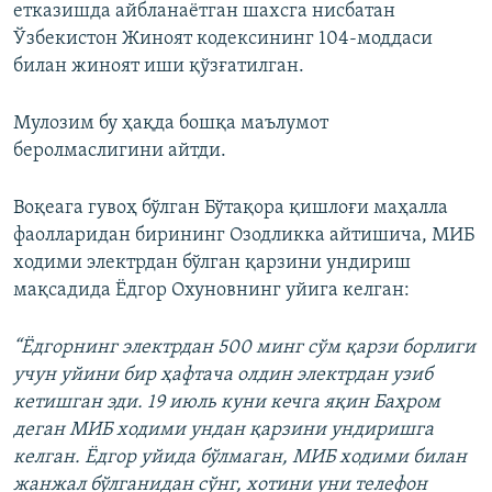
етказишда айбланаётган шахсга нисбатан
Ўзбекистон Жиноят кодексининг 104-моддаси
билан жиноят иши қўзғатилган.
Мулозим бу ҳақда бошқа маълумот
беролмаслигини айтди.
Воқеага гувоҳ бўлган Бўтақора қишлоғи маҳалла
фаолларидан бирининг Озодликка айтишича, МИБ
ходими электрдан бўлган қарзини ундириш
мақсадида Ёдгор Охуновнинг уйига келган:
“Ёдгорнинг электрдан 500 минг сўм қарзи борлиги
учун уйини бир ҳафтача олдин электрдан узиб
кетишган эди. 19 июль куни кечга яқин Баҳром
деган МИБ ходими ундан қарзини ундиришга
келган. Ёдгор уйида бўлмаган, МИБ ходими билан
жанжал бўлганидан сўнг, хотини уни телефон