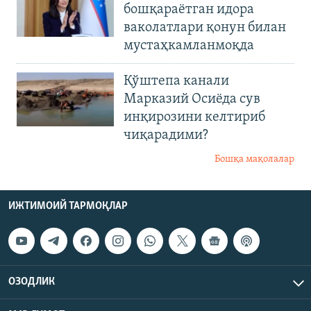
бошқараётган идора
ваколатлари қонун билан
мустаҳкамланмоқда
Қўштепа канали
Марказий Осиёда сув
инқирозини келтириб
чиқарадими?
Бошқа мақолалар
ИЖТИМОИЙ ТАРМОҚЛАР
ОЗОДЛИК