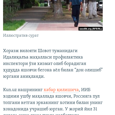
Иллюстратив сурат
Хоразм вилояти Шовот туманидаги
Идалиқалъа маҳалласи профилактика
инспектори ўзи хизмат олиб борадиган
ҳудудда яшовчи бегона аёл билан “дон олишиб”
юргани аниқланди.
Kun.uz нашрининг
хабар қилишича
, ИИБ
ходими ушбу маҳаллада яшовчи, Россияга пул
топгани кетган эркакнинг хотини билан унинг
хонадонида учрашиб юрган. У жорий йил 31