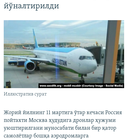
йўналтирилди
Иллюстратив сурат
Жорий йилнинг 11 мартига ўтар кечаси Россия
пойтахти Москва ҳудудига дронлар ҳужуми
уюштирилгани муносабати билан бир қатор
самолётлар бошқа аэродромларга