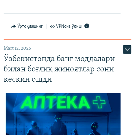
Ўртоқлашинг
VPNсиз ўқиш
Mart 12, 2025
Ўзбекистонда банг моддалари
билан боғлиқ жиноятлар сони
кескин ошди