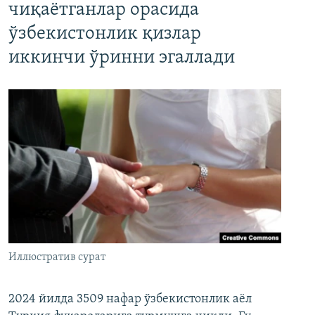
чиқаётганлар орасида
ўзбекистонлик қизлар
иккинчи ўринни эгаллади
Иллюстратив сурат
2024 йилда 3509 нафар ўзбекистонлик аёл