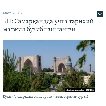
Mart 12, 2025
БП: Самарқандда учта тарихий
масжид бузиб ташланган
Кўҳна Самарқанд манзараси (иллюстратив сурат)