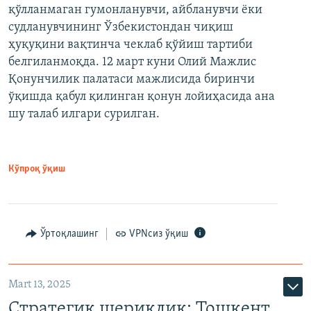
қўлланмаган гумонланувчи, айбланувчи ёки
судланувчининг Ўзбекистондан чиқиш
ҳуқуқини вақтинча чеклаб қўйиш тартиби
белгиланмоқда. 12 март куни Олий Мажлис
Қонунчилик палатаси мажлисида биринчи
ўқишда қабул қилинган қонун лойиҳасида ана
шу талаб илгари сурилган.
Кўпроқ ўқиш
Ўртоқлашинг
VPNсиз ўқиш
Mart 13, 2025
Стратегик шериклик: Тошкент