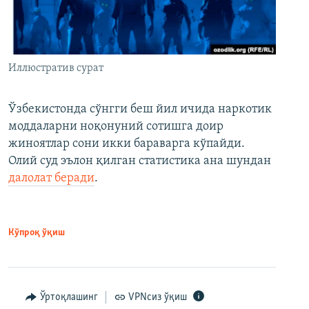
Иллюстратив сурат
Ўзбекистонда сўнгги беш йил ичида наркотик
моддаларни ноқонуний сотишга доир
жиноятлар сони икки бараварга кўпайди.
Олий суд эълон қилган статистика ана шундан
далолат беради
.
Кўпроқ ўқиш
Ўртоқлашинг
VPNсиз ўқиш