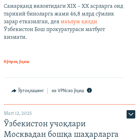
Самарқанд вилоятидаги XIX – XX асрларга оид
тарихий биноларга жами 46,8 млрд сўмлик
зарар етказилган, дея
маълум қилди
Ўзбекистон Бош прокуратураси матбуот
хизмати.
Кўпроқ ўқиш
Ўртоқлашинг
VPNсиз ўқиш
Mart 12, 2025
Ўзбекистон учоқлари
Москвадан бошқа шаҳарларга