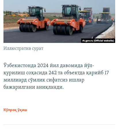
Иллюстратив сурат
Ўзбекистонда 2024 йил давомида йўл-
қурилиш соҳасида 242 та объектда қарийб 17
миллиард сўмлик сифатсиз ишлар
бажарилгани аниқланди.
Кўпроқ ўқиш