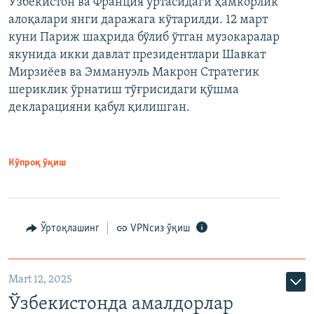
Ўзбекистон ва Франция ўртасидаги ҳамкорлик
алоқалари янги даражага кўтарилди. 12 март
куни Париж шаҳрида бўлиб ўтган музокаралар
якунида икки давлат президентлари Шавкат
Мирзиёев ва Эммануэль Макрон Стратегик
шериклик ўрнатиш тўғрисидаги қўшма
декларацияни қабул қилишган.
Кўпроқ ўқиш
Ўртоқлашинг
VPNсиз ўқиш
Mart 12, 2025
Ўзбекистонда амалдорлар