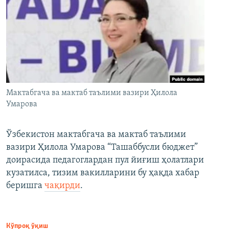
Мактабгача ва мактаб таълими вазири Ҳилола
Умарова
Ўзбекистон мактабгача ва мактаб таълими
вазири Ҳилола Умарова “Ташаббусли бюджет”
доирасида педагоглардан пул йиғиш ҳолатлари
кузатилса, тизим вакилларини бу ҳақда хабар
беришга
чақирди
.
Кўпроқ ўқиш