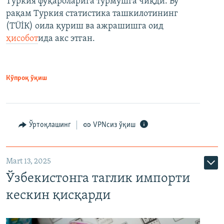
Туркия фуқароларига турмушга чиқди. Бу
рақам Туркия статистика ташкилотининг
(ТÜİК) оила қуриш ва ажрашишга оид
ҳисобот
ида акс этган.
Кўпроқ ўқиш
Ўртоқлашинг
VPNсиз ўқиш
Mart 13, 2025
Ўзбекистонга таглик импорти
кескин қисқарди