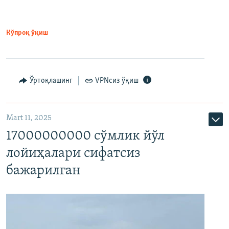
Кўпроқ ўқиш
Ўртоқлашинг
VPNсиз ўқиш
Mart 11, 2025
17000000000 сўмлик йўл
лойиҳалари сифатсиз
бажарилган