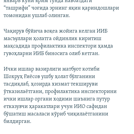
январь куни ярим тунда навбатдаги
“ташрифи” чоғида эрнинг яқин қариндошлари
томонидан ушлаб олинган.
Чақирув бўйича воқеа жойига келган ИИБ
масъуллари ҳолатга ойдинлик киритиш
мақсадида профилактика инспектори ҳамда
гувоҳларни ИИБ биносига олиб кетган.
Ички ишлар вазирлиги матбуот котиби
Шохруҳ Ғиёсов ушбу ҳолат бўлганини
тасдиқлаб, ҳозирда хизмат текшируви
ўтказилаётгани, профилактика инспекторини
ички ишлар органи ходими шаънига путур
етказувчи ҳаракатлари учун ИИО сафидан
бўшатиш масаласи кўриб чиқилаётганини
билдирган.