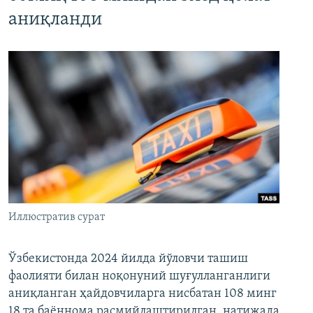
аниқланди
Иллюстратив сурат
Ўзбекистонда 2024 йилда йўловчи ташиш
фаолияти билан ноқонуний шуғулланганлиги
аниқланган ҳайдовчиларга нисбатан 108 минг
18 та баённома расмийлаштирилган, натижада