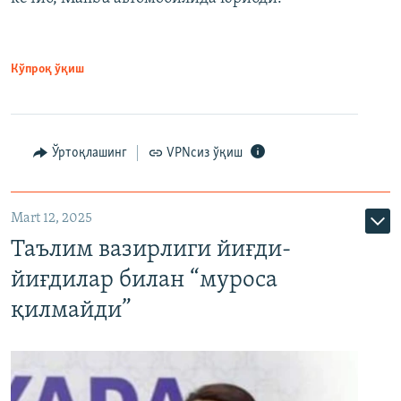
Кўпроқ ўқиш
Ўртоқлашинг
VPNсиз ўқиш
Mart 12, 2025
Таълим вазирлиги йиғди-
йиғдилар билан “муроса
қилмайди”