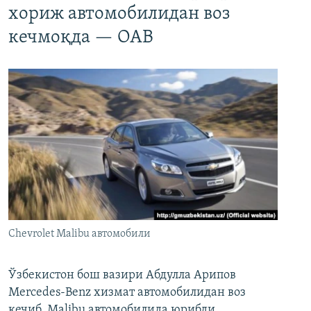
хориж автомобилидан воз
кечмоқда — ОАВ
Chevrolet Malibu автомобили
Ўзбекистон бош вазири Абдулла Арипов
Mercedes-Benz хизмат автомобилидан воз
кечиб, Malibu автомобилида юрибди.