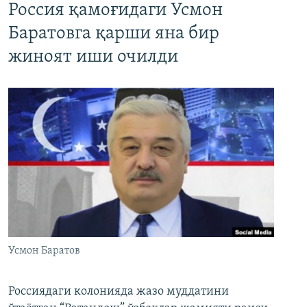
Россия қамоғидаги Усмон
Баратовга қарши яна бир
жиноят иши очилди
Усмон Баратов
Россиядаги колонияда жазо муддатини