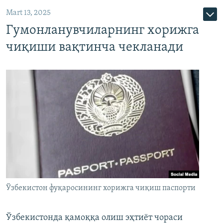
Mart 13, 2025
Гумонланувчиларнинг хорижга
чиқиши вақтинча чекланади
Ўзбекистон фуқаросининг хорижга чиқиш паспорти
Ўзбекистонда қамоққа олиш эҳтиёт чораси