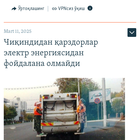
Ўртоқлашинг
VPNсиз ўқиш
Mart 11, 2025
Чиқиндидан қарздорлар
электр энергиясидан
фойдалана олмайди