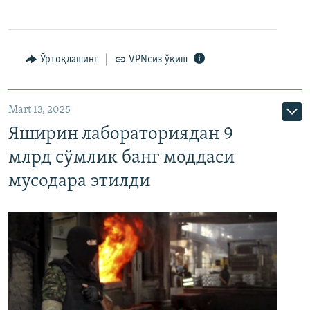
Ўртоқлашинг
VPNсиз ўқиш
Mart 13, 2025
Яширин лабораториядан 9
млрд сўмлик банг моддаси
мусодара этилди