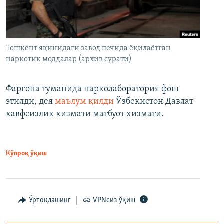
Тошкент яқинидаги завод печида ёқилаётган
наркотик моддалар (архив сурати)
Фарғона туманида нарколаборатория фош
этилди, дея
маълум қилди
Ўзбекистон Давлат
хавфсизлик хизмати матбуот хизмати.
Кўпроқ ўқиш
Ўртоқлашинг
VPNсиз ўқиш