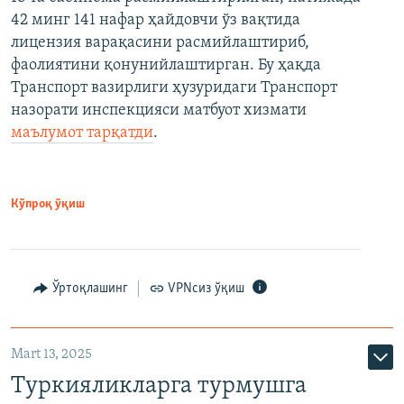
42 минг 141 нафар ҳайдовчи ўз вақтида
лицензия варақасини расмийлаштириб,
фаолиятини қонунийлаштирган. Бу ҳақда
Транспорт вазирлиги ҳузуридаги Транспорт
назорати инспекцияси матбуот хизмати
маълумот тарқатди
.
Кўпроқ ўқиш
Ўртоқлашинг
VPNсиз ўқиш
Mart 13, 2025
Туркияликларга турмушга