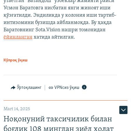
ўтаётган “Ватандош” ўзбеклар жамияти раиси
Усмон Баратовга нисбатан янги жиноят иши
қўзғатилди. Эндиликда у колония иши тартиб-
интизомини бузишда айбланмоқда. Бу ҳақда
Баратовнинг Sota.Vision нашри томонидан
ёйинланган
хатида айтилган.
Кўпроқ ўқиш
Ўртоқлашинг
VPNсиз ўқиш
Mart 14, 2025
Ноқонуний таксичилик билан
боғлиқ 108 мингдан зиёд ҳолат