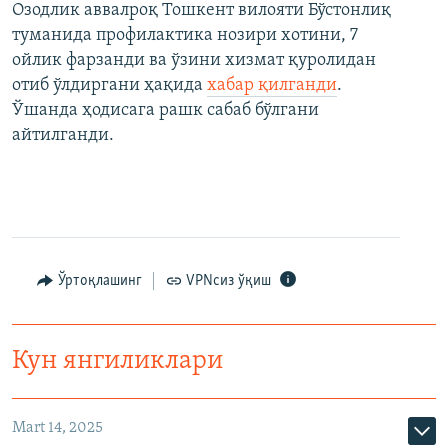
Озодлик аввалроқ Тошкент вилояти Бўстонлиқ
туманида профилактика нозири хотини, 7
ойлик фарзанди ва ўзини хизмат қуролидан
отиб ўлдиргани ҳақида
хабар қилганди
.
Ўшанда ҳодисага рашк сабаб бўлгани
айтилганди.
Ўртоқлашинг
VPNсиз ўқиш
Кун янгиликлари
Mart 14, 2025