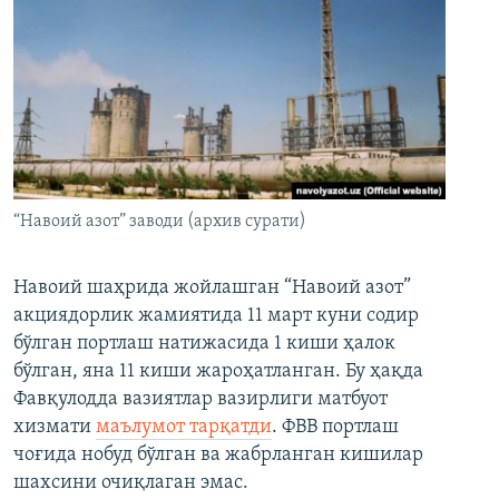
“Навоий азот” заводи (архив сурати)
Навоий шаҳрида жойлашган “Навоий азот”
акциядорлик жамиятида 11 март куни содир
бўлган портлаш натижасида 1 киши ҳалок
бўлган, яна 11 киши жароҳатланган. Бу ҳақда
Фавқулодда вазиятлар вазирлиги матбуот
хизмати
маълумот тарқатди
. ФВВ портлаш
чоғида нобуд бўлган ва жабрланган кишилар
шахсини очиқлаган эмас.