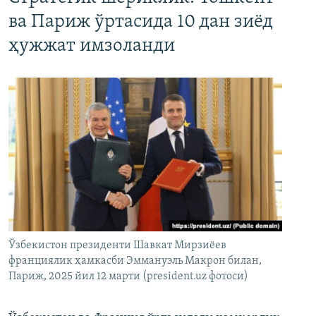
ва Париж ўртасида 10 дан зиёд
ҳужжат имзоланди
Ўзбекистон президенти Шавкат Мирзиёев
франциялик ҳамкасби Эммануэль Макрон билан,
Париж, 2025 йил 12 марти (president.uz фотоси)