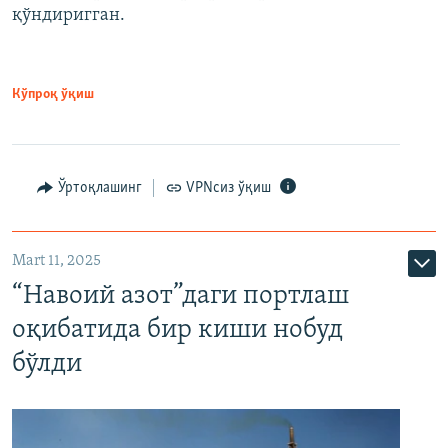
қўндиригган.
Кўпроқ ўқиш
Ўртоқлашинг
VPNсиз ўқиш
Mart 11, 2025
“Навоий азот”даги портлаш
оқибатида бир киши нобуд
бўлди