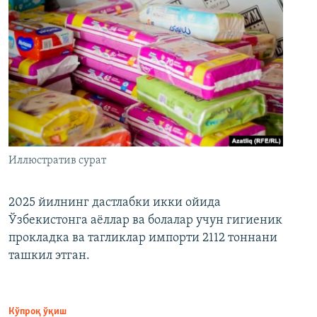
Иллюстратив сурат
2025 йилнинг дастлабки икки ойида
Ўзбекистонга аёллар ва болалар учун гигиеник
прокладка ва тагликлар импорти 2112 тоннани
ташкил этган.
Кўпроқ ўқиш