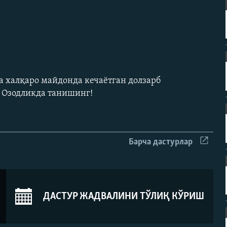
а халқаро майдонда кечаëтган долзарб
н Озодликда танишинг!
Барча дастурлар
ДАСТУР ЖАДВАЛИНИ ТЎЛИҚ КЎРИШ