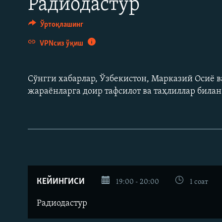
Радиодастур
Ўртоқлашинг
VPNсиз ўқиш
Сўнгги хабарлар, Ўзбекистон, Марказий Осиë в
жараëнларга доир тафсилот ва таҳлиллар била
КЕЙИНГИСИ
19:00 - 20:00
1 соат
Радиодастур