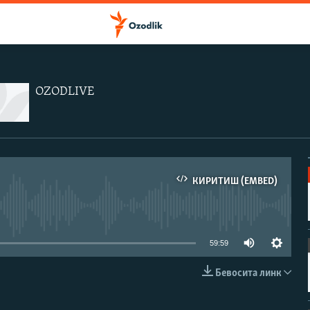
OZODLIVE
КИРИТИШ (EMBED)
иа-манба мавжуд эмас
59:59
Бевосита линк
КИРИТИШ (EMBED)