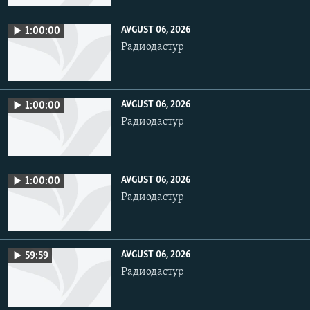
AVGUST 06, 2026
1:00:00
Радиодастур
AVGUST 06, 2026
1:00:00
Радиодастур
AVGUST 06, 2026
1:00:00
Радиодастур
AVGUST 06, 2026
59:59
Радиодастур