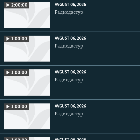
AVGUST 06, 2026
2:00:00
Радиодастур
AVGUST 06, 2026
1:00:00
Радиодастур
AVGUST 06, 2026
1:00:00
Радиодастур
AVGUST 06, 2026
1:00:00
Радиодастур