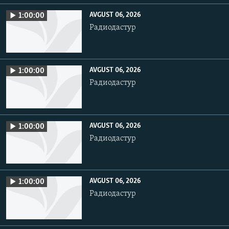
AVGUST 06, 2026
1:00:00
Радиодастур
AVGUST 06, 2026
1:00:00
Радиодастур
AVGUST 06, 2026
1:00:00
Радиодастур
AVGUST 06, 2026
1:00:00
Радиодастур