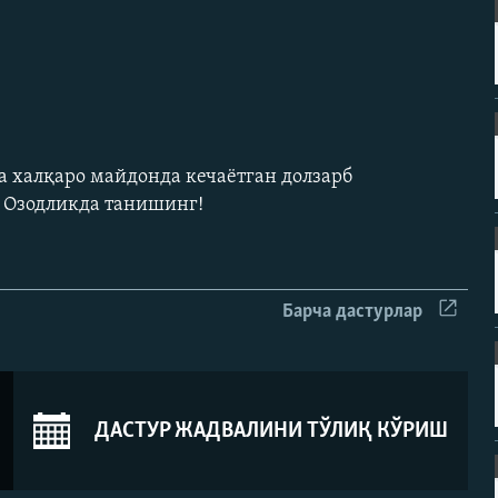
а халқаро майдонда кечаëтган долзарб
н Озодликда танишинг!
Барча дастурлар
ДАСТУР ЖАДВАЛИНИ ТЎЛИҚ КЎРИШ