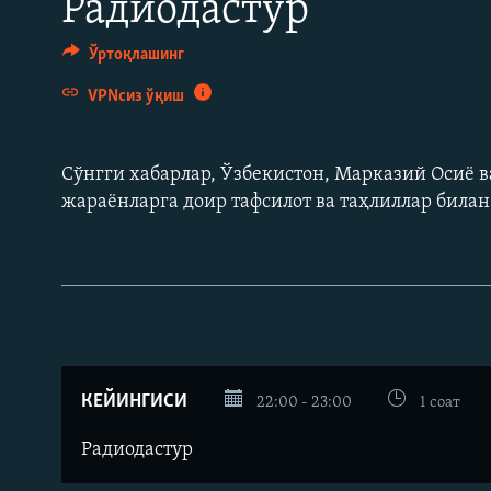
Радиодастур
Ўртоқлашинг
VPNсиз ўқиш
Сўнгги хабарлар, Ўзбекистон, Марказий Осиë в
жараëнларга доир тафсилот ва таҳлиллар била
КЕЙИНГИСИ
22:00 - 23:00
1 соат
Радиодастур