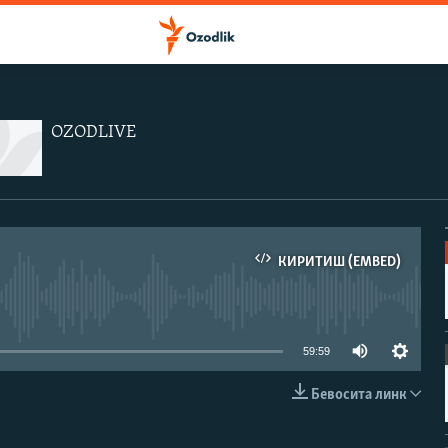
OZODLIVE
КИРИТИШ (EMBED)
иа-манба мавжуд эмас
59:59
Бевосита линк
КИРИТИШ (EMBED)