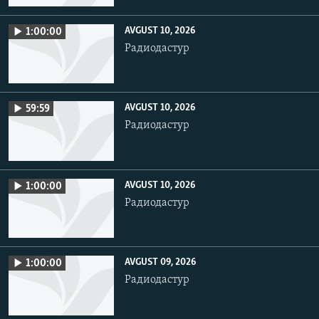
AVGUST 10, 2026
1:00:00
Радиодастур
AVGUST 10, 2026
59:59
Радиодастур
AVGUST 10, 2026
1:00:00
Радиодастур
AVGUST 09, 2026
1:00:00
Радиодастур