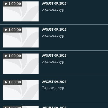
AVGUST 09, 2026
1:00:00
Радиодастур
AVGUST 09, 2026
1:00:00
Радиодастур
AVGUST 09, 2026
1:00:00
Радиодастур
AVGUST 09, 2026
1:00:00
Радиодастур