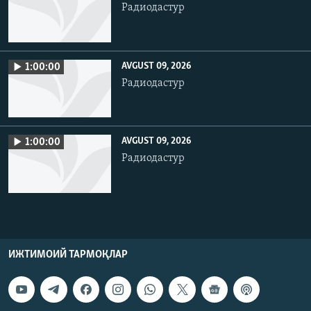
Радиодастур
AVGUST 09, 2026
1:00:00
Радиодастур
AVGUST 09, 2026
1:00:00
Радиодастур
ИЖТИМОИЙ ТАРМОҚЛАР