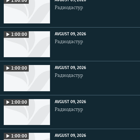
AVGUST 09, 2026
1:00:00
Радиодастур
AVGUST 09, 2026
1:00:00
Радиодастур
AVGUST 09, 2026
1:00:00
Радиодастур
AVGUST 09, 2026
1:00:00
Радиодастур
AVGUST 09, 2026
1:00:00