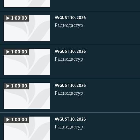
AVGUST 10, 2026
1:00:00
Радиодастур
AVGUST 10, 2026
1:00:00
Радиодастур
AVGUST 10, 2026
1:00:00
Радиодастур
AVGUST 10, 2026
1:00:00
Радиодастур