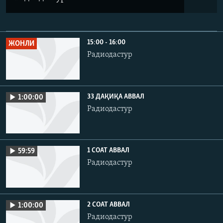
15:00 - 16:00
ЖОНЛИ
Радиодастур
33 ДАҚИҚА АВВАЛ
1:00:00
Радиодастур
1 СОАТ АВВАЛ
59:59
Радиодастур
2 СОАТ АВВАЛ
1:00:00
Радиодастур