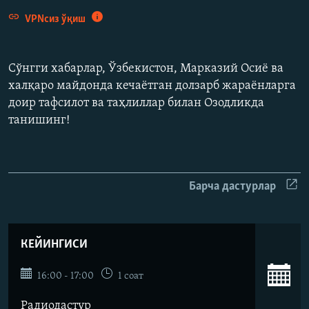
VPNсиз ўқиш
Сўнгги хабарлар, Ўзбекистон, Марказий Осиë ва
халқаро майдонда кечаëтган долзарб жараëнларга
доир тафсилот ва таҳлиллар билан Озодликда
танишинг!
Барча дастурлар
КЕЙИНГИСИ
16:00 - 17:00
1 соат
Радиодастур